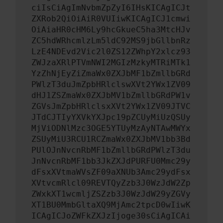
ciIsCiAgImNvbmZpZyI6IHsKICAgICJt
ZXRob2QiOiAiR0VUIiwKICAgICJ1cmwi
OiAiaHR0cHM6Ly9hcGkueC5ha3MtcHJv
ZC5hdWRhcmlzLm5ldC92MS9jbGllbnRz
LzE4NDEvd2Vic2l0ZS12ZWhpY2xlcz93
ZWJzaXRlPTVmNWI2MGIzMzkyMTRiMTk1
YzZhNjEyZiZmaWx0ZXJbMF1bZmllbGRd
PWlzT3duJmZpbHRlclswXVt2YWx1ZV09
dHJ1ZSZmaWx0ZXJbMV1bZmllbGRdPW1v
ZGVsJmZpbHRlclsxXVt2YWx1ZV09JTVC
JTdCJTIyYXVkYXJpc19pZCUyMiUzQSUy
MjViODNlMzc3OGE5YTUyMzAyNTAwMWYx
ZSUyMiU3RCU1RCZmaWx0ZXJbMV1bb3Bd
PUlOJnNvcnRbMF1bZmllbGRdPWlzT3du
JnNvcnRbMF1bb3JkZXJdPURFU0Mmc29y
dFsxXVtmaWVsZF09aXNUb3Amc29ydFsx
XVtvcmRlcl09REVTQyZzb3J0WzJdW2Zp
ZWxkXT1wcmljZSZzb3J0WzJdW29yZGVy
XT1BU0MmbGltaXQ9MjAmc2tpcD0wIiwK
ICAgICJoZWFkZXJzIjoge30sCiAgICAi