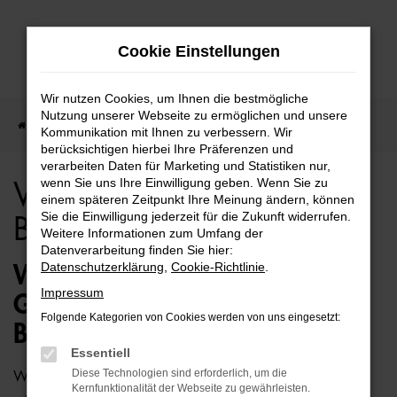
Zum
Cookie Einstellungen
Hauptinhalt
springen
Wir nutzen Cookies, um Ihnen die bestmögliche
Nutzung unserer Webseite zu ermöglichen und unsere
Startseite
Bielefeld
VW
VW Golf Sportsvan für Bielefeld Top Angebote
Kommunikation mit Ihnen zu verbessern. Wir
berücksichtigen hierbei Ihre Präferenzen und
verarbeiten Daten für Marketing und Statistiken nur,
wenn Sie uns Ihre Einwilligung geben. Wenn Sie zu
VW Golf Sportsvan für
einem späteren Zeitpunkt Ihre Meinung ändern, können
Sie die Einwilligung jederzeit für die Zukunft widerrufen.
Bielefeld Top Angebote
Weitere Informationen zum Umfang der
Datenverarbeitung finden Sie hier:
Datenschutzerklärung
,
Cookie-Richtlinie
.
WIE WÄRE ES MIT EINEM VW
Impressum
GOLF SPORTSVAN FÜR
Folgende Kategorien von Cookies werden von uns eingesetzt:
BIELEFELD?
Essentiell
Diese Technologien sind erforderlich, um die
Wer zu uns und damit zur Auto-Familie Ostermaier kommt,
Kernfunktionalität der Webseite zu gewährleisten.