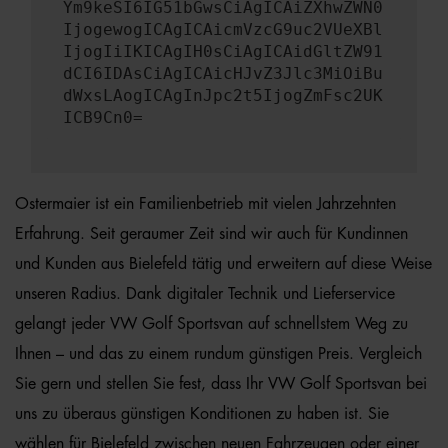
Ym9keSI6IG51bGwsCiAgICAiZXhwZWN0
IjogewogICAgICAicmVzcG9uc2VUeXBl
IjogIiIKICAgIH0sCiAgICAidGltZW91
dCI6IDAsCiAgICAicHJvZ3Jlc3MiOiBu
dWxsLAogICAgInJpc2t5IjogZmFsc2UK
ICB9Cn0=
Ostermaier ist ein Familienbetrieb mit vielen Jahrzehnten
Erfahrung. Seit geraumer Zeit sind wir auch für Kundinnen
und Kunden aus Bielefeld tätig und erweitern auf diese Weise
unseren Radius. Dank digitaler Technik und Lieferservice
gelangt jeder VW Golf Sportsvan auf schnellstem Weg zu
Ihnen – und das zu einem rundum günstigen Preis. Vergleich
Sie gern und stellen Sie fest, dass Ihr VW Golf Sportsvan bei
uns zu überaus günstigen Konditionen zu haben ist. Sie
wählen für Bielefeld zwischen neuen Fahrzeugen oder einer