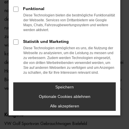
erhält viele Vorschläge rund um die Mobilität. Das gilt
Funktional
natürlich auch für Bielefeld und Umgebung, wo wir gerne
Diese Technologien bieten die bestmögliche Funktionalität
den VW Golf Sportsvan empfehlen. Die Rede ist von einem
der Webseite. Services von Drittanbietern wie Google
Maps, Chats, Fahrzeugbewertungssystem und weitere
rundum bewährten und zuverlässigen Fahrzeug, das perfekt
werden aktiviert.
zu nahezu jedem Anspruch in Bielefeld passt. Gerne lassen
Statistik und Marketing
wir Sie bei uns vor Ort einsteigen oder übernehmen die
Diese Technologien ermöglichen es uns, die Nutzung der
Webseite zu analysieren, um die Leistung zu messen und
komplette Beratung auf digitalem Weg. Der Vorteil liegt auf
zu verbessern. Zudem werden Technologien eingesetzt,
der Hand, denn so erhalten Sie Ihren VW Golf Sportsvan frei
die von dritten Werbetreibenden verwendet werden, um
Sie auf anderen Webseiten zu verfolgen und um Anzeigen
Haus und erfreuen sich an der direkten Lieferung nach
zu schalten, die für Ihre Interessen relevant sind.
Bielefeld ohne für den Autokauf Ihre eigenen vier Wände zu
Speichern
verlassen. Klingt gut? Dann kontaktieren Sie uns noch heute.
Optionale Cookies ablehnen
Alle akzeptieren
Kategorie
VW Golf Sportsvan Gebrauchtwagen Bielefeld