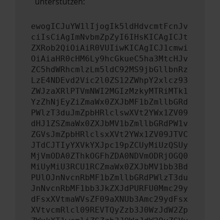
unterstützen:
ewogICJuYW1lIjogIk5ldHdvcmtFcnJv
ciIsCiAgImNvbmZpZyI6IHsKICAgICJt
ZXRob2QiOiAiR0VUIiwKICAgICJ1cmwi
OiAiaHR0cHM6Ly9hcGkueC5ha3MtcHJv
ZC5hdWRhcmlzLm5ldC92MS9jbGllbnRz
LzE4NDEvd2Vic2l0ZS12ZWhpY2xlcz93
ZWJzaXRlPTVmNWI2MGIzMzkyMTRiMTk1
YzZhNjEyZiZmaWx0ZXJbMF1bZmllbGRd
PWlzT3duJmZpbHRlclswXVt2YWx1ZV09
dHJ1ZSZmaWx0ZXJbMV1bZmllbGRdPW1v
ZGVsJmZpbHRlclsxXVt2YWx1ZV09JTVC
JTdCJTIyYXVkYXJpc19pZCUyMiUzQSUy
MjVmODA0ZThkOGFhZDA0NDVmODRjOGQ0
MiUyMiU3RCU1RCZmaWx0ZXJbMV1bb3Bd
PUlOJnNvcnRbMF1bZmllbGRdPWlzT3du
JnNvcnRbMF1bb3JkZXJdPURFU0Mmc29y
dFsxXVtmaWVsZF09aXNUb3Amc29ydFsx
XVtvcmRlcl09REVTQyZzb3J0WzJdW2Zp