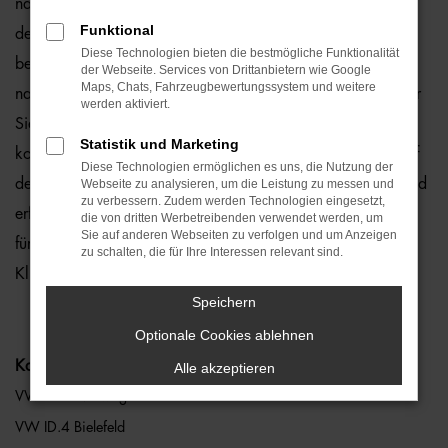
natürlich auch für Bielefeld und Umgebung, wo wir gerne
Funktional
den VW ID.4 empfehlen. Die Rede ist von einem rundum
Diese Technologien bieten die bestmögliche Funktionalität
bewährten und zuverlässigen Fahrzeug, das perfekt zu
der Webseite. Services von Drittanbietern wie Google
Maps, Chats, Fahrzeugbewertungssystem und weitere
nahezu jedem Anspruch in Bielefeld passt. Gerne lassen wir
werden aktiviert.
Sie bei uns vor Ort einsteigen oder übernehmen die
Statistik und Marketing
komplette Beratung auf digitalem Weg. Der Vorteil liegt auf
Diese Technologien ermöglichen es uns, die Nutzung der
der Hand, denn so erhalten Sie Ihren VW ID.4 frei Haus und
Webseite zu analysieren, um die Leistung zu messen und
zu verbessern. Zudem werden Technologien eingesetzt,
erfreuen sich an der direkten Lieferung nach Bielefeld ohne
die von dritten Werbetreibenden verwendet werden, um
Sie auf anderen Webseiten zu verfolgen und um Anzeigen
für den Autokauf Ihre eigenen vier Wände zu verlassen.
zu schalten, die für Ihre Interessen relevant sind.
Klingt gut? Dann kontaktieren Sie uns noch heute.
Speichern
Optionale Cookies ablehnen
Kategorie
Alle akzeptieren
VW ID.4 Neuwagen Bielefeld
VW ID.4 Bielefeld