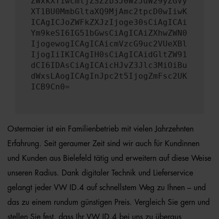
ZWxkXT1wcmljZSZzb3J0WzJdW29yZGVy
XT1BU0MmbGltaXQ9MjAmc2tpcD0wIiwK
ICAgICJoZWFkZXJzIjoge30sCiAgICAi
Ym9keSI6IG51bGwsCiAgICAiZXhwZWN0
IjogewogICAgICAicmVzcG9uc2VUeXBl
IjogIiIKICAgIH0sCiAgICAidGltZW91
dCI6IDAsCiAgICAicHJvZ3Jlc3MiOiBu
dWxsLAogICAgInJpc2t5IjogZmFsc2UK
ICB9Cn0=
Ostermaier ist ein Familienbetrieb mit vielen Jahrzehnten
Erfahrung. Seit geraumer Zeit sind wir auch für Kundinnen
und Kunden aus Bielefeld tätig und erweitern auf diese Weise
unseren Radius. Dank digitaler Technik und Lieferservice
gelangt jeder VW ID.4 auf schnellstem Weg zu Ihnen – und
das zu einem rundum günstigen Preis. Vergleich Sie gern und
stellen Sie fest, dass Ihr VW ID.4 bei uns zu überaus