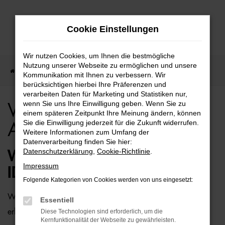
Zum
Cookie Einstellungen
Hauptinhalt
springen
Wir nutzen Cookies, um Ihnen die bestmögliche
Nutzung unserer Webseite zu ermöglichen und unsere
Startseite
Bielefeld
VW
VW ID.4 für Bielefeld Top Angebote
Kommunikation mit Ihnen zu verbessern. Wir
berücksichtigen hierbei Ihre Präferenzen und
verarbeiten Daten für Marketing und Statistiken nur,
wenn Sie uns Ihre Einwilligung geben. Wenn Sie zu
VW ID.4 für Bielefeld Top
einem späteren Zeitpunkt Ihre Meinung ändern, können
Sie die Einwilligung jederzeit für die Zukunft widerrufen.
Angebote
Weitere Informationen zum Umfang der
Datenverarbeitung finden Sie hier:
Datenschutzerklärung
,
Cookie-Richtlinie
.
WIE WÄRE ES MIT EINEM VW
Impressum
ID.4 FÜR BIELEFELD?
Folgende Kategorien von Cookies werden von uns eingesetzt:
Wer zu uns und damit zur Auto-Familie Ostermaier kommt,
Essentiell
erhält viele Vorschläge rund um die Mobilität. Das gilt
Diese Technologien sind erforderlich, um die
Kernfunktionalität der Webseite zu gewährleisten.