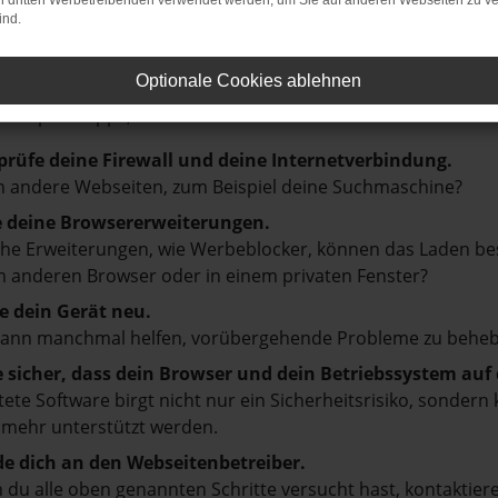
on dritten Werbetreibenden verwendet werden, um Sie auf anderen Webseiten zu ve
ind.
LER: NETWORK ERROR
Optionale Cookies ablehnen
en ist ein Fehler aufgetreten.
d ein paar Tipps, die dir helfen können:
prüfe deine Firewall und deine Internetverbindung.
 andere Webseiten, zum Beispiel deine Suchmaschine?
e deine Browsererweiterungen.
e Erweiterungen, wie Werbeblocker, können das Laden besti
 anderen Browser oder in einem privaten Fenster?
e dein Gerät neu.
kann manchmal helfen, vorübergehende Probleme zu beheb
e sicher, dass dein Browser und dein Betriebssystem au
tete Software birgt nicht nur ein Sicherheitsrisiko, sonde
 mehr unterstützt werden.
e dich an den Webseitenbetreiber.
du alle oben genannten Schritte versucht hast, kontaktier