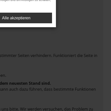
rfolgen und um Anzeigen zu schalten,
Alle akzeptieren
mmter Seiten verhindern. Funktioniert die Seite in
en.
f dem neuesten Stand sind.
rn kann auch dazu führen, dass bestimmte Funktionen
e uns bitte. Wir werden versuchen, das Problem zu