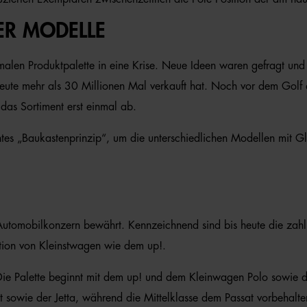
ER MODELLE
malen Produktpalette in eine Krise. Neue Ideen waren gefragt un
 heute mehr als 30 Millionen Mal verkauft hat. Noch vor dem Gol
as Sortiment erst einmal ab.
s „Baukastenprinzip“, um die unterschiedlichen Modellen mit Gle
 Automobilkonzern bewährt. Kennzeichnend sind bis heute die za
ation von Kleinstwagen wie dem up!.
e Palette beginnt mit dem up! und dem Kleinwagen Polo sowie das
owie der Jetta, während die Mittelklasse dem Passat vorbehalten 