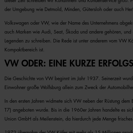
dieser Zeit schreiben wir Kundinnen- und Kundenservice groß. H
der Umgebung wie Detmold, Minden, Gütersloh oder auch Herfor
Volkswagen oder VW, wie der Name des Unternehmens abgekürzt
auch Marken wie Audi, Seat, Škoda und andere gehören, und de
Legenden zu schreiben. Die Rede ist unter anderem vom VW Käf
Kompaktbereich ist.
VW ODER: EINE KURZE ERFOLG
Die Geschichte von VW beginnt im Jahr 1937. Seinerzeit wurde
Einwohner große Wolfsburg allein zum Zweck der Automobilhers
In den ersten Jahren widmete sich VW neben der Rüstung dem B
T7) angeboten wurde. Bis in die 1960er Jahren handelte es sic
Union GmbH als Meilenstein, da hierdurch jede Menge frische
1972 übernahm der VW Käfer mit mehr als 15 Millionen produzi