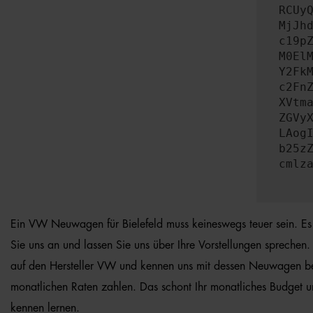
RCUy
MjJh
c19p
M0El
Y2Fk
c2Fn
XVtm
ZGVy
LAog
b25z
cmlz
Ein VW Neuwagen für Bielefeld muss keineswegs teuer sein. E
Sie uns an und lassen Sie uns über Ihre Vorstellungen sprechen
auf den Hersteller VW und kennen uns mit dessen Neuwagen bes
monatlichen Raten zahlen. Das schont Ihr monatliches Budget u
kennen lernen.