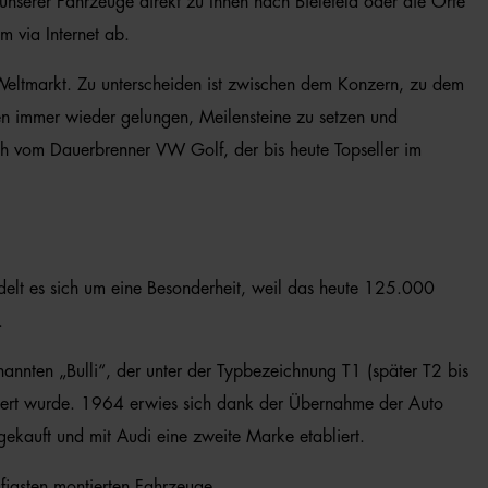
unserer Fahrzeuge direkt zu Ihnen nach Bielefeld oder die Orte
 via Internet ab.
eltmarkt. Zu unterscheiden ist zwischen dem Konzern, zu dem
n immer wieder gelungen, Meilensteine zu setzen und
h vom Dauerbrenner VW Golf, der bis heute Topseller im
delt es sich um eine Besonderheit, weil das heute 125.000
.
nnten „Bulli“, der unter der Typbezeichnung T1 (später T2 bis
isiert wurde. 1964 erwies sich dank der Übernahme der Auto
kauft und mit Audi eine zweite Marke etabliert.
igsten montierten Fahrzeuge.