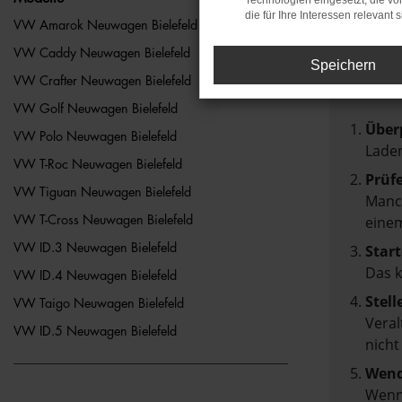
Technologien eingesetzt, die v
die für Ihre Interessen relevant s
FEH
VW Amarok Neuwagen Bielefeld
VW Caddy Neuwagen Bielefeld
Speichern
Beim Lad
VW Crafter Neuwagen Bielefeld
Hier sin
VW Golf Neuwagen Bielefeld
Über
VW Polo Neuwagen Bielefeld
Laden
VW T-Roc Neuwagen Bielefeld
Prüf
VW Tiguan Neuwagen Bielefeld
Manch
einem
VW T-Cross Neuwagen Bielefeld
VW ID.3 Neuwagen Bielefeld
Start
Das 
VW ID.4 Neuwagen Bielefeld
Stell
VW Taigo Neuwagen Bielefeld
Veral
VW ID.5 Neuwagen Bielefeld
nicht
Wend
Wenn 