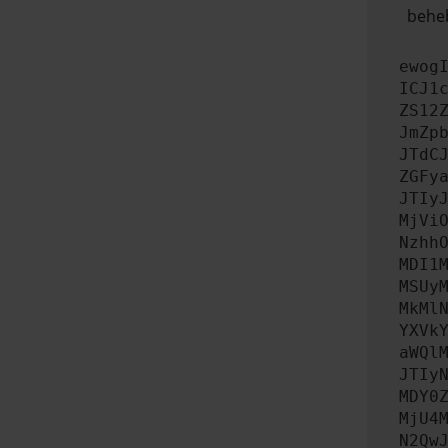
beheb
ewog
ICJ1
ZS12
JmZp
JTdC
ZGFy
JTIy
MjVi
Nzhh
MDI1
MSUy
MkMl
YXVk
aWQl
JTIy
MDY0
MjU4
N2Qw