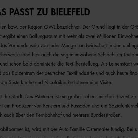
S PASST ZU BIELEFELD
stfalen bzw. der Region OWL bezeichnet. Der Grund liegt in der
iet ergibt einen Ballungsraum mit mehr als zwei Millionen Einwohn
 das Vorhandensein von jeder Menge Landwirtschaft in den umliege
licherweise fand hier auch die sagenumwobene Schlacht im Teutob
 und schon bald dominierte die Textilherstellung. Als Leinenstadt
eld das Epizentrum der deutschen Textilindustrie und auch heute f
ie Süsterkirche und Nicolaikirche lohnen eine Visite.
niert die Stadt. Des Weiteren ist ein großer Lebensmittelproduzent
mmt ein Produzent von Fenstern und Fassaden und ein Sozialunter
ch auch über den Fernbahnhof und mehrere Bundesstraßen.
ilpartner ist, wird mit der Auto-Familie Ostermaier fündig. Bei un