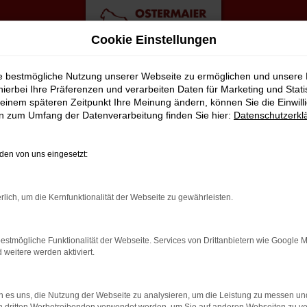
Cookie Einstellungen
ie bestmögliche Nutzung unserer Webseite zu ermöglichen und unsere
hierbei Ihre Präferenzen und verarbeiten Daten für Marketing und Stati
einem späteren Zeitpunkt Ihre Meinung ändern, können Sie die Einwillig
n Top Angebote
en zum Umfang der Datenverarbeitung finden Sie hier:
Datenschutzerkl
FÜR BIELEFELD
en von uns eingesetzt:
en. Wir von der Autofamilie Ostermaier bieten Ihnen eine breite A
rlich, um die Kernfunktionalität der Webseite zu gewährleisten.
n Ihre Mobilität in Bielefeld stellen. In der Folge unterstütze
lreichen Extras und Assistenzsystem, die dieser Hersteller in sein
estmögliche Funktionalität der Webseite. Services von Drittanbietern wie Google 
rend des gesamten Autokaufs nicht Ihre eigenen vier Wände verla
eitere werden aktiviert.
 es uns, die Nutzung der Webseite zu analysieren, um die Leistung zu messen u