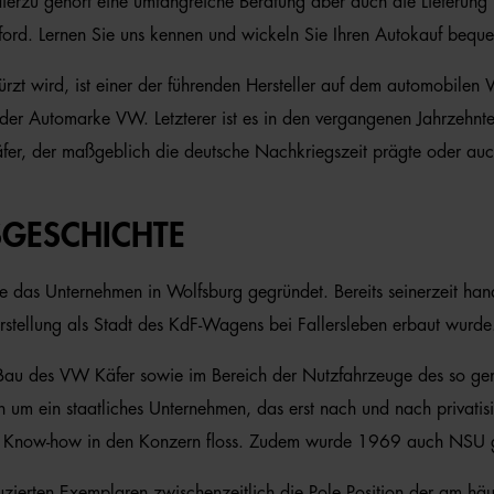
ierzu gehört eine umfangreiche Beratung aber auch die Lieferung 
d. Lernen Sie uns kennen und wickeln Sie Ihren Autokauf bequem
 wird, ist einer der führenden Hersteller auf dem automobilen W
r Automarke VW. Letzterer ist es in den vergangenen Jahrzehnte
er, der maßgeblich die deutsche Nachkriegszeit prägte oder auc
SGESCHICHTE
 das Unternehmen in Wolfsburg gegründet. Bereits seinerzeit han
tellung als Stadt des KdF-Wagens bei Fallersleben erbaut wurde
au des VW Käfer sowie im Bereich der Nutzfahrzeuge des so gena
h um ein staatliches Unternehmen, das erst nach und nach privat
s Know-how in den Konzern floss. Zudem wurde 1969 auch NSU ge
erten Exemplaren zwischenzeitlich die Pole Position der am häuf