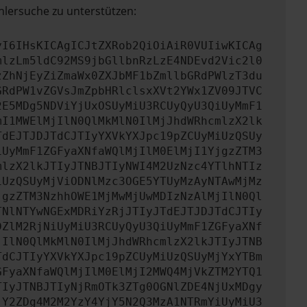
hlersuche zu unterstützen:
yI6IHsKICAgICJtZXRob2QiOiAiR0VUIiwKICAg
mlzLm5ldC92MS9jbGllbnRzLzE4NDEvd2Vic2l0
zZhNjEyZiZmaWx0ZXJbMF1bZmllbGRdPWlzT3du
GRdPW1vZGVsJmZpbHRlclsxXVt2YWx1ZV09JTVC
2E5MDg5NDViYjUxOSUyMiU3RCUyQyU3QiUyMmF1
mI1MWElMjIlN0QlMkMlN0IlMjJhdWRhcmlzX2lk
TdEJTJDJTdCJTIyYXVkYXJpc19pZCUyMiUzQSUy
iUyMmF1ZGFyaXNfaWQlMjIlM0ElMjI1YjgzZTM3
mlzX2lkJTIyJTNBJTIyNWI4M2UzNzc4YTlhNTIz
iUzQSUyMjViODNlMzc3OGE5YTUyMzAyNTAwMjMz
jgzZTM3NzhhOWE1MjMwMjUwMDIzNzAlMjIlN0Ql
TNlNTYwNGExMDRiYzRjJTIyJTdEJTJDJTdCJTIy
DZlM2RjNiUyMiU3RCUyQyU3QiUyMmF1ZGFyaXNf
jIlN0QlMkMlN0IlMjJhdWRhcmlzX2lkJTIyJTNB
TdCJTIyYXVkYXJpc19pZCUyMiUzQSUyMjYxYTBm
GFyaXNfaWQlMjIlM0ElMjI2MWQ4MjVkZTM2YTQ1
TIyJTNBJTIyNjRmOTk3ZTg0OGNlZDE4NjUxMDgy
jY2ZDg4M2M2YzY4YjY5N2Q3MzA1NTRmYiUyMiU3