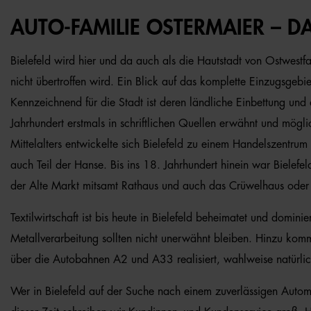
AUTO-FAMILIE OSTERMAIER – DA
Bielefeld wird hier und da auch als die Hautstadt von Ostwe
nicht übertroffen wird. Ein Blick auf das komplette Einzugsgeb
Kennzeichnend für die Stadt ist deren ländliche Einbettung und
Jahrhundert erstmals in schriftlichen Quellen erwähnt und mög
Mittelalters entwickelte sich Bielefeld zu einem Handelszentrum
auch Teil der Hanse. Bis ins 18. Jahrhundert hinein war Bielef
der Alte Markt mitsamt Rathaus und auch das Crüwelhaus oder d
Textilwirtschaft ist bis heute in Bielefeld beheimatet und domi
Metallverarbeitung sollten nicht unerwähnt bleiben. Hinzu ko
über die Autobahnen A2 und A33 realisiert, wahlweise natürli
Wer in Bielefeld auf der Suche nach einem zuverlässigen Automob