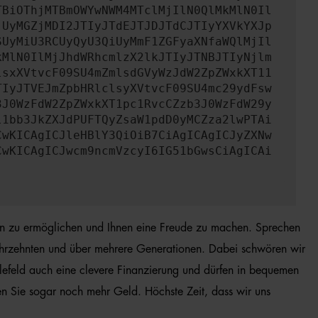
TBiOThjMTBmOWYwNWM4MTclMjIlN0QlMkMlN0Il
jUyMGZjMDI2JTIyJTdEJTJDJTdCJTIyYXVkYXJp
SUyMiU3RCUyQyU3QiUyMmF1ZGFyaXNfaWQlMjIl
kMlN0IlMjJhdWRhcmlzX2lkJTIyJTNBJTIyNjlm
lsxXVtvcF09SU4mZmlsdGVyWzJdW2ZpZWxkXT11
TIyJTVEJmZpbHRlclsyXVtvcF09SU4mc29ydFsw
3J0WzFdW2ZpZWxkXT1pc1RvcCZzb3J0WzFdW29y
l1bb3JkZXJdPUFTQyZsaW1pdD0yMCZza2lwPTAi
CwKICAgICJleHBlY3QiOiB7CiAgICAgICJyZXNw
CwKICAgICJwcm9ncmVzcyI6IG51bGwsCiAgICAi
en zu ermöglichen und Ihnen eine Freude zu machen. Sprechen
 Jahrzehnten und über mehrere Generationen. Dabei schwören wir
efeld auch eine clevere Finanzierung und dürfen in bequemen
n Sie sogar noch mehr Geld. Höchste Zeit, dass wir uns