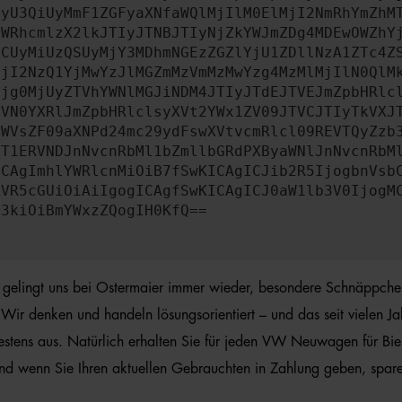
QyU3QiUyMmF1ZGFyaXNfaWQlMjIlM0ElMjI2NmRhYmZhM
dWRhcmlzX2lkJTIyJTNBJTIyNjZkYWJmZDg4MDEwOWZhY
ZCUyMiUzQSUyMjY3MDhmNGEzZGZlYjU1ZDllNzA1ZTc4Z
MjI2NzQ1YjMwYzJlMGZmMzVmMzMwYzg4MzMlMjIlN0QlM
Mjg0MjUyZTVhYWNlMGJiNDM4JTIyJTdEJTVEJmZpbHRlc
ZVN0YXRlJmZpbHRlclsyXVt2YWx1ZV09JTVCJTIyTkVXJ
aWVsZF09aXNPd24mc29ydFswXVtvcmRlcl09REVTQyZzb
XT1ERVNDJnNvcnRbMl1bZmllbGRdPXByaWNlJnNvcnRbM
ICAgImhlYWRlcnMiOiB7fSwKICAgICJib2R5IjogbnVsb
ZVR5cGUiOiAiIgogICAgfSwKICAgICJ0aW1lb3V0IjogM
a3kiOiBmYWxzZQogIH0KfQ==
s gelingt uns bei Ostermaier immer wieder, besondere Schnäppch
. Wir denken und handeln lösungsorientiert – und das seit vielen
tens aus. Natürlich erhalten Sie für jeden VW Neuwagen für Biel
nd wenn Sie Ihren aktuellen Gebrauchten in Zahlung geben, spare