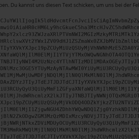
en. Du kannst uns diesen Text schicken, um uns bei der Fe
ICJuYW1lIjogIk5ldHdvcmtFcnJvciIsCiAgImNvbmZpZ
cmwiOiAiaHR0cHM6Ly9hcGkueC5ha3MtcHJvZC5hdWRhc
ZWhpY2xlcz93ZWJzaXRlPTVmNWI2MGIzMzkyMTRiMTk1Y
bHRlclswXVt2YWx1ZV09dHJ1ZSZmaWx0ZXJbMV1bZmllb
JTIyYXVkYXJpc19pZCUyMiUzQSUyMjVhNWNhMzE5ZDA0Y
aXNfaWQlMjIlM0ElMjI1YTVjYTMxOWQwNGNhOTA4OTQ1Y
JTNBJTIyNWI4M2UzNzc4YTlhNTIzMDI1MDAxOGEyJTIyJ
ODNlMzc3OGE5YTUyMzAyNTAwMWI0YiUyMiU3RCUyQyU3Q
OWE1MjMwMjUwMDFjNDQlMjIlN0QlMkMlN0IlMjJhdWRhc
MDAxZDYzJTIyJTdEJTJDJTdCJTIyYXVkYXJpc19pZCUyM
MiU3RCUyQyU3QiUyMmF1ZGFyaXNfaWQlMjIlM0ElMjI1Y
N0IlMjJhdWRhcmlzX2lkJTIyJTNBJTIyNWNjOTQxMGRiO
YXJpc19pZCUyMiUzQSUyMjVkODQ4ODZkYjkzZTU2NTViZ
MjIlM0ElMjI1ZjgwNGU4ZDhhYWQwNDQ1Zjg0YzhkNDIlM
NjBlN2ZkODgwZGM3MzQzMDIxMzcyNDVjJTIyJTdEJTJDJ
ZjBjNWRjNTkxZDViMDUyOCUyMiU3RCUyQyU3QiUyMmF1Z
MTM3MmRkMWQlMjIlN0QlMkMlN0IlMjJhdWRhcmlzX2lkJ
JTIyJTdEJTJDJTdCJTIyYXVkYXJpc19pZCUyMiUzQSUyM