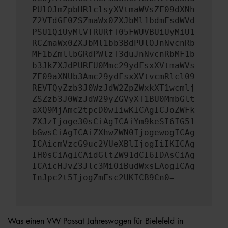
PUlOJmZpbHRlclsyXVtmaWVsZF09dXNh
Z2VTdGF0ZSZmaWx0ZXJbMl1bdmFsdWVd
PSU1QiUyMlVTRURfT05FWUVBUiUyMiU1
RCZmaWx0ZXJbMl1bb3BdPUlOJnNvcnRb
MF1bZmllbGRdPWlzT3duJnNvcnRbMF1b
b3JkZXJdPURFU0Mmc29ydFsxXVtmaWVs
ZF09aXNUb3Amc29ydFsxXVtvcmRlcl09
REVTQyZzb3J0WzJdW2ZpZWxkXT1wcmlj
ZSZzb3J0WzJdW29yZGVyXT1BU0MmbGlt
aXQ9MjAmc2tpcD0wIiwKICAgICJoZWFk
ZXJzIjoge30sCiAgICAiYm9keSI6IG51
bGwsCiAgICAiZXhwZWN0IjogewogICAg
ICAicmVzcG9uc2VUeXBlIjogIiIKICAg
IH0sCiAgICAidGltZW91dCI6IDAsCiAg
ICAicHJvZ3Jlc3MiOiBudWxsLAogICAg
InJpc2t5IjogZmFsc2UKICB9Cn0=
Was einen VW Passat Jahreswagen für Bielefeld in