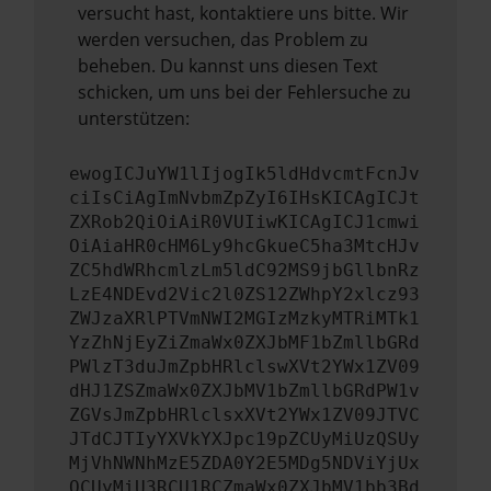
versucht hast, kontaktiere uns bitte. Wir
werden versuchen, das Problem zu
beheben. Du kannst uns diesen Text
schicken, um uns bei der Fehlersuche zu
unterstützen:
ewogICJuYW1lIjogIk5ldHdvcmtFcnJv
ciIsCiAgImNvbmZpZyI6IHsKICAgICJt
ZXRob2QiOiAiR0VUIiwKICAgICJ1cmwi
OiAiaHR0cHM6Ly9hcGkueC5ha3MtcHJv
ZC5hdWRhcmlzLm5ldC92MS9jbGllbnRz
LzE4NDEvd2Vic2l0ZS12ZWhpY2xlcz93
ZWJzaXRlPTVmNWI2MGIzMzkyMTRiMTk1
YzZhNjEyZiZmaWx0ZXJbMF1bZmllbGRd
PWlzT3duJmZpbHRlclswXVt2YWx1ZV09
dHJ1ZSZmaWx0ZXJbMV1bZmllbGRdPW1v
ZGVsJmZpbHRlclsxXVt2YWx1ZV09JTVC
JTdCJTIyYXVkYXJpc19pZCUyMiUzQSUy
MjVhNWNhMzE5ZDA0Y2E5MDg5NDViYjUx
OCUyMiU3RCU1RCZmaWx0ZXJbMV1bb3Bd