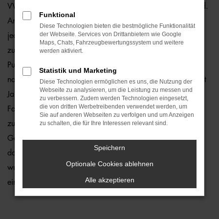
VW Passat Jahreswagen sind ein echter Preishit für Bielefeld.
Funktional
Angeboten werden Fahrzeuge, die zwar gebraucht sind,
Diese Technologien bieten die bestmögliche Funktionalität
der Webseite. Services von Drittanbietern wie Google
jedoch erst vor maximal zwölf Monaten zum ersten Mal
Maps, Chats, Fahrzeugbewertungssystem und weitere
zugelassen wurden. Fast noch neu trifft es ebenfalls auf den
werden aktiviert.
Punkt, denn Mängel stellen wir in unserer Meisterwerkstatt
Statistik und Marketing
nahezu nie fest. Dennoch kontrollieren wir jeden VW Passat
Diese Technologien ermöglichen es uns, die Nutzung der
Webseite zu analysieren, um die Leistung zu messen und
Jahreswagen vor dem Verkauf und entlassen nur 1a-
zu verbessern. Zudem werden Technologien eingesetzt,
die von dritten Werbetreibenden verwendet werden, um
Fahrzeuge auf die Straßen von Bielefeld. Sie profitieren
Sie auf anderen Webseiten zu verfolgen und um Anzeigen
zudem davon, dass die Modelle aus der aktuellen
zu schalten, die für Ihre Interessen relevant sind.
Generation stammen und entsprechend mit vielen Extras
Speichern
daherkommen. Die Motoren sind effizient und das Auto
Optionale Cookies ablehnen
wurde bereits perfekt eingefahren. Sie brauchen nur noch
Alle akzeptieren
einzusteigen und durchzustarten.