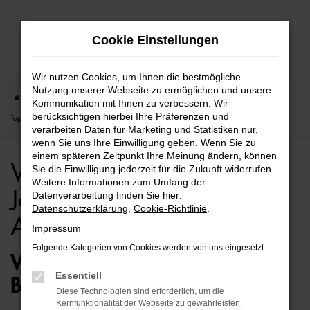
Zum
Cookie Einstellungen
Hauptinhalt
springen
Wir nutzen Cookies, um Ihnen die bestmögliche
Nutzung unserer Webseite zu ermöglichen und unsere
Startseite
Bielefeld
VW
VW Passat
VW Passat für Bielefeld Jahreswagen
Kommunikation mit Ihnen zu verbessern. Wir
berücksichtigen hierbei Ihre Präferenzen und
Top Angebote
verarbeiten Daten für Marketing und Statistiken nur,
wenn Sie uns Ihre Einwilligung geben. Wenn Sie zu
einem späteren Zeitpunkt Ihre Meinung ändern, können
VW Passat für Bielefeld
Sie die Einwilligung jederzeit für die Zukunft widerrufen.
Weitere Informationen zum Umfang der
Jahreswagen Top
Datenverarbeitung finden Sie hier:
Datenschutzerklärung
,
Cookie-Richtlinie
.
Angebote
Impressum
Folgende Kategorien von Cookies werden von uns eingesetzt:
VW PASSAT JAHRESWAGEN –
Essentiell
BESTENS MOBIL IN BIELEFELD
Diese Technologien sind erforderlich, um die
Kernfunktionalität der Webseite zu gewährleisten.