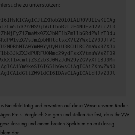
hlersuche zu unterstützen:
yI6IHsKICAgICJtZXRob2QiOiAiR0VUIiwKICAg
mlzLm5ldC92MS9jbGllbnRzLzE4NDEvd2Vic2l0
zZhNjEyZiZmaWx0ZXJbMF1bZmllbGRdPWlzT3du
GRdPW1vZGVsJmZpbHRlclsxXVt2YWx1ZV09JTVC
TU2MDRhMTA0YmM0YyUyMiU3RCU1RCZmaWx0ZXJb
F1bb3JkZXJdPURFU0Mmc29ydFsxXVtmaWVsZF09
WxkXT1wcmljZSZzb3J0WzJdW29yZGVyXT1BU0Mm
iAgICAiYm9keSI6IG51bGwsCiAgICAiZXhwZWN0
iAgICAidGltZW91dCI6IDAsCiAgICAicHJvZ3Jl
us Bielefeld tätig und erweitern auf diese Weise unseren Radius.
gen Preis. Vergleich Sie gern und stellen Sie fest, dass Ihr VW
ageszulassung und einem breiten Spektrum an erstklassig
oblem dar.