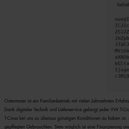
beheb
ewog
ICJ1
ZS12
JmZp
JTdC
MV1b
aXNU
bGlt
Ijog
c3Mi
Ostermaier ist ein Familienbetrieb mit vielen Jahrzehnten Erfah
Dank digitaler Technik und Lieferservice gelangt jeder VW T-Cr
T-Cross bei uns zu überaus günstigen Konditionen zu haben ist.
gepflegten Gebrauchten. Stets möglich ist eine Finanzierung un