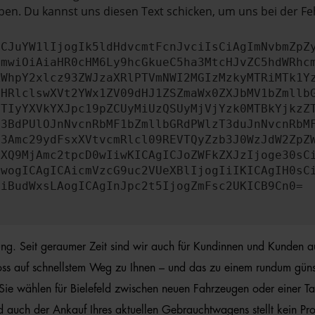
en. Du kannst uns diesen Text schicken, um uns bei der Fe
ICJuYW1lIjogIk5ldHdvcmtFcnJvciIsCiAgImNvbmZpZ
cmwiOiAiaHR0cHM6Ly9hcGkueC5ha3MtcHJvZC5hdWRhc
ZWhpY2xlcz93ZWJzaXRlPTVmNWI2MGIzMzkyMTRiMTk1Y
bHRlclswXVt2YWx1ZV09dHJ1ZSZmaWx0ZXJbMV1bZmllb
JTIyYXVkYXJpc19pZCUyMiUzQSUyMjVjYzk0MTBkYjkzZ
b3BdPUlOJnNvcnRbMF1bZmllbGRdPWlzT3duJnNvcnRbM
b3Amc29ydFsxXVtvcmRlcl09REVTQyZzb3J0WzJdW2ZpZ
aXQ9MjAmc2tpcD0wIiwKICAgICJoZWFkZXJzIjoge30sC
ewogICAgICAicmVzcG9uc2VUeXBlIjogIiIKICAgIH0sC
OiBudWxsLAogICAgInJpc2t5IjogZmFsc2UKICB9Cn0=
rung. Seit geraumer Zeit sind wir auch für Kundinnen und Kunden a
oss auf schnellstem Weg zu Ihnen – und das zu einem rundum günsti
 Sie wählen für Bielefeld zwischen neuen Fahrzeugen oder einer T
d auch der Ankauf Ihres aktuellen Gebrauchtwagens stellt kein Pr