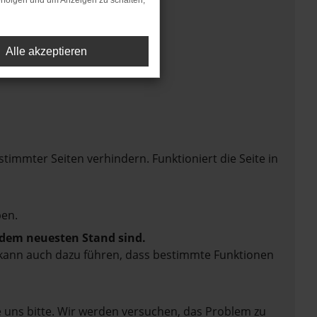
rfolgen und um Anzeigen zu schalten,
Alle akzeptieren
mmter Seiten verhindern. Funktioniert die Seite in
en.
f dem neuesten Stand sind.
rn kann auch dazu führen, dass bestimmte Funktionen
e uns bitte. Wir werden versuchen, das Problem zu