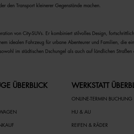
der den Transport kleinerer Gegenstände machen.
tion von City-SUVs. Er kombiniert stilvolles Design, fortschrittli
inem idealen Fahrzeug für urbane Abenteurer und Familien, die ei
owohl im städtischen Dschungel als auch auf ländlichen Straßen 
GE ÜBERBLICK
WERKSTATT ÜBERB
ONLINE-TERMIN BUCHUNG
TWAGEN
HU & AU
NKAUF
REIFEN & RÄDER