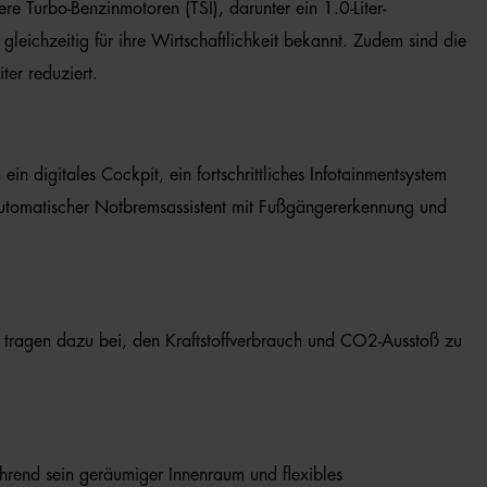
re Turbo-Benzinmotoren (TSI), darunter ein 1.0-Liter-
gleichzeitig für ihre Wirtschaftlichkeit bekannt. Zudem sind die
er reduziert.
in digitales Cockpit, ein fortschrittliches Infotainmentsystem
 automatischer Notbremsassistent mit Fußgängererkennung und
 tragen dazu bei, den Kraftstoffverbrauch und CO2-Ausstoß zu
ährend sein geräumiger Innenraum und flexibles