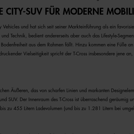
 CITY-SUV FÜR MODERNE MOBILI
y Vehicles und hat sich seit seiner Markteinführung als ein favoris
 und Technik, bedient andererseits aber auch das Lifestyle-Segmen
 Bodenfreiheit aus dem Rahmen fällt. Hinzu kommen eine Fülle an
druckender Vielseitigkeit spricht der T-Cross insbesondere jene an, 
chen Äußeren, das von scharfen Linien und markanten Designelem
o und SUV. Der Innenraum des T-Cross ist überraschend geräumig un
t bis zu 455 Litern Ladevolumen (und bis zu 1.281 Litern bei umge