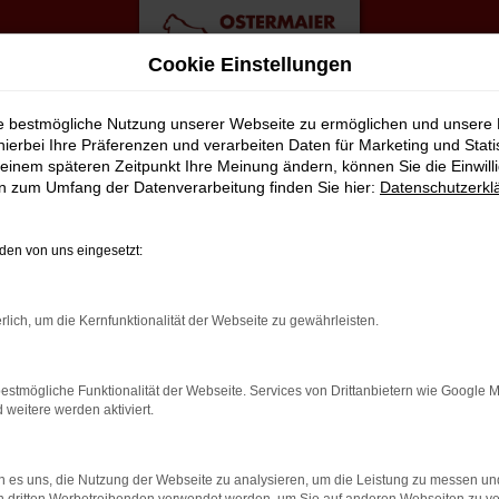
Cookie Einstellungen
ie bestmögliche Nutzung unserer Webseite zu ermöglichen und unsere
hierbei Ihre Präferenzen und verarbeiten Daten für Marketing und Stati
einem späteren Zeitpunkt Ihre Meinung ändern, können Sie die Einwillig
op Angebote
en zum Umfang der Datenverarbeitung finden Sie hier:
Datenschutzerkl
ROSS FÜR BIELEFELD?
en von uns eingesetzt:
t viele Vorschläge rund um die Mobilität. Das gilt natürlich auc
rlich, um die Kernfunktionalität der Webseite zu gewährleisten.
ässigen Fahrzeug, das perfekt zu nahezu jedem Anspruch in Bielef
Vorteil liegt auf der Hand, denn so erhalten Sie Ihren VW T-Cross
estmögliche Funktionalität der Webseite. Services von Drittanbietern wie Google 
lassen. Klingt gut? Dann kontaktieren Sie uns noch heute.
eitere werden aktiviert.
 es uns, die Nutzung der Webseite zu analysieren, um die Leistung zu messen u