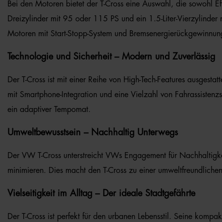
Bei den Motoren bietet der T-Cross eine Auswahl, die sowohl Eff
Dreizylinder mit 95 oder 115 PS und ein 1.5-Liter-Vierzylinder 
Motoren mit Start-Stopp-System und Bremsenergierückgewinnung 
Technologie und Sicherheit – Modern und Zuverlässig
Der T-Cross ist mit einer Reihe von High-Tech-Features ausgestat
mit Smartphone-Integration und eine Vielzahl von Fahrassisten
ein adaptiver Tempomat.
Umweltbewusstsein – Nachhaltig Unterwegs
Der VW T-Cross unterstreicht VWs Engagement für Nachhaltigke
minimieren. Dies macht den T-Cross zu einer umweltfreundlichen
Vielseitigkeit im Alltag – Der ideale Stadtgefährte
Der T-Cross ist perfekt für den urbanen Lebensstil. Seine komp