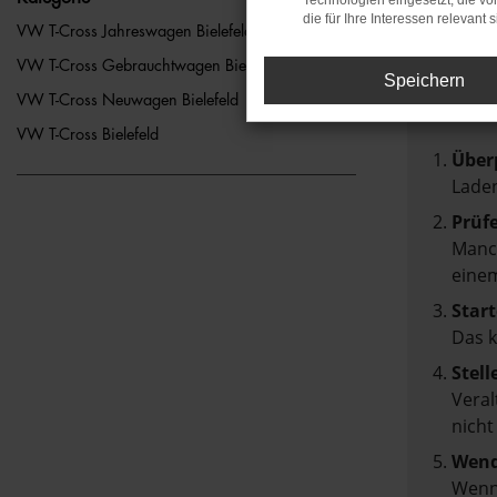
Technologien eingesetzt, die v
die für Ihre Interessen relevant s
FEH
VW T-Cross Jahreswagen Bielefeld
VW T-Cross Gebrauchtwagen Bielefeld
Speichern
Beim Lad
VW T-Cross Neuwagen Bielefeld
Hier sin
VW T-Cross Bielefeld
Über
Laden
Prüf
Manch
einem
Start
Das 
Stell
Veral
nicht
Wend
Wenn 