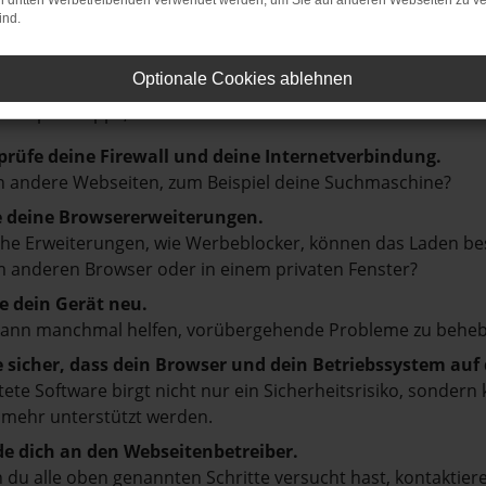
on dritten Werbetreibenden verwendet werden, um Sie auf anderen Webseiten zu ve
ind.
LER: NETWORK ERROR
Optionale Cookies ablehnen
en ist ein Fehler aufgetreten.
d ein paar Tipps, die dir helfen können:
prüfe deine Firewall und deine Internetverbindung.
 andere Webseiten, zum Beispiel deine Suchmaschine?
e deine Browsererweiterungen.
e Erweiterungen, wie Werbeblocker, können das Laden besti
 anderen Browser oder in einem privaten Fenster?
e dein Gerät neu.
kann manchmal helfen, vorübergehende Probleme zu beheb
e sicher, dass dein Browser und dein Betriebssystem au
tete Software birgt nicht nur ein Sicherheitsrisiko, sonde
 mehr unterstützt werden.
e dich an den Webseitenbetreiber.
du alle oben genannten Schritte versucht hast, kontaktier