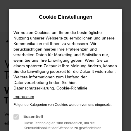
Zum
Cookie Einstellungen
Hauptinhalt
springen
Wir nutzen Cookies, um Ihnen die bestmögliche
Nutzung unserer Webseite zu ermöglichen und unsere
Startseite
Bielefeld
VW
VW Tiguan für Bielefeld Top Angebote
Kommunikation mit Ihnen zu verbessern. Wir
berücksichtigen hierbei Ihre Präferenzen und
verarbeiten Daten für Marketing und Statistiken nur,
wenn Sie uns Ihre Einwilligung geben. Wenn Sie zu
VW Tiguan für Bielefeld
einem späteren Zeitpunkt Ihre Meinung ändern, können
Sie die Einwilligung jederzeit für die Zukunft widerrufen.
Top Angebote
Weitere Informationen zum Umfang der
Datenverarbeitung finden Sie hier:
Datenschutzerklärung
,
Cookie-Richtlinie
.
WIE WÄRE ES MIT EINEM VW
Impressum
TIGUAN FÜR BIELEFELD?
Folgende Kategorien von Cookies werden von uns eingesetzt:
Wer zu uns und damit zur Auto-Familie Ostermaier kommt,
Essentiell
erhält viele Vorschläge rund um die Mobilität. Das gilt
Diese Technologien sind erforderlich, um die
Kernfunktionalität der Webseite zu gewährleisten.