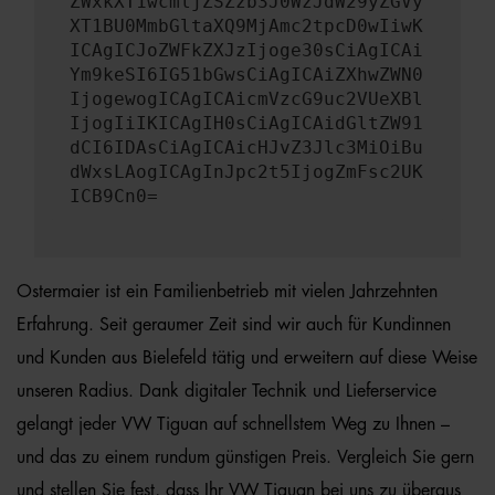
ZWxkXT1wcmljZSZzb3J0WzJdW29yZGVy
XT1BU0MmbGltaXQ9MjAmc2tpcD0wIiwK
ICAgICJoZWFkZXJzIjoge30sCiAgICAi
Ym9keSI6IG51bGwsCiAgICAiZXhwZWN0
IjogewogICAgICAicmVzcG9uc2VUeXBl
IjogIiIKICAgIH0sCiAgICAidGltZW91
dCI6IDAsCiAgICAicHJvZ3Jlc3MiOiBu
dWxsLAogICAgInJpc2t5IjogZmFsc2UK
ICB9Cn0=
Ostermaier ist ein Familienbetrieb mit vielen Jahrzehnten
Erfahrung. Seit geraumer Zeit sind wir auch für Kundinnen
und Kunden aus Bielefeld tätig und erweitern auf diese Weise
unseren Radius. Dank digitaler Technik und Lieferservice
gelangt jeder VW Tiguan auf schnellstem Weg zu Ihnen –
und das zu einem rundum günstigen Preis. Vergleich Sie gern
und stellen Sie fest, dass Ihr VW Tiguan bei uns zu überaus