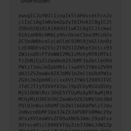
unterstützen:
ewogICJuYW1lIjogIk5ldHdvcmtFcnJv
ciIsCiAgImNvbmZpZyI6IHsKICAgICJt
ZXRob2QiOiAiR0VUIiwKICAgICJ1cmwi
OiAiaHR0cHM6Ly9hcGkueC5ha3MtcHJv
ZC5hdWRhcmlzLm5ldC92MS9jbGllbnRz
LzE4NDEvd2Vic2l0ZS12ZWhpY2xlcz93
ZWJzaXRlPTVmNWI2MGIzMzkyMTRiMTk1
YzZhNjEyZiZmaWx0ZXJbMF1bZmllbGRd
PWlzT3duJmZpbHRlclswXVt2YWx1ZV09
dHJ1ZSZmaWx0ZXJbMV1bZmllbGRdPW1v
ZGVsJmZpbHRlclsxXVt2YWx1ZV09JTVC
JTdCJTIyYXVkYXJpc19pZCUyMiUzQSUy
MjViODNlMzc3OGE5YTUyMzAyNTAwMjM3
MCUyMiU3RCU1RCZmaWx0ZXJbMV1bb3Bd
PUlOJnNvcnRbMF1bZmllbGRdPWlzT3du
JnNvcnRbMF1bb3JkZXJdPURFU0Mmc29y
dFsxXVtmaWVsZF09aXNUb3Amc29ydFsx
XVtvcmRlcl09REVTQyZzb3J0WzJdW2Zp