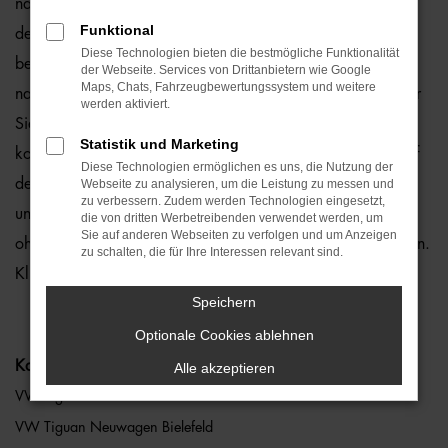
natürlich auch für Bielefeld und Umgebung, wo wir gerne
Funktional
den VW Tiguan empfehlen. Die Rede ist von einem rundum
Diese Technologien bieten die bestmögliche Funktionalität
bewährten und zuverlässigen Fahrzeug, das perfekt zu
der Webseite. Services von Drittanbietern wie Google
Maps, Chats, Fahrzeugbewertungssystem und weitere
nahezu jedem Anspruch in Bielefeld passt. Gerne lassen wir
werden aktiviert.
Sie bei uns vor Ort einsteigen oder übernehmen die
Statistik und Marketing
komplette Beratung auf digitalem Weg. Der Vorteil liegt auf
Diese Technologien ermöglichen es uns, die Nutzung der
der Hand, denn so erhalten Sie Ihren VW Tiguan frei Haus
Webseite zu analysieren, um die Leistung zu messen und
zu verbessern. Zudem werden Technologien eingesetzt,
und erfreuen sich an der direkten Lieferung nach Bielefeld
die von dritten Werbetreibenden verwendet werden, um
Sie auf anderen Webseiten zu verfolgen und um Anzeigen
ohne für den Autokauf Ihre eigenen vier Wände zu verlassen.
zu schalten, die für Ihre Interessen relevant sind.
Klingt gut? Dann kontaktieren Sie uns noch heute.
Speichern
Optionale Cookies ablehnen
Kategorie
Alle akzeptieren
VW Tiguan Bielefeld
VW Tiguan Neuwagen Bielefeld