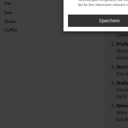
Technologien eingesetzt, die v
VW
die für Ihre Interessen relevant s
Beim Lad
Seat
Hier sin
Speichern
Škoda
Über
CUPRA
Laden
Prüf
Manch
einem
Start
Das 
Stell
Veral
nicht
Wend
Wenn 
beheb