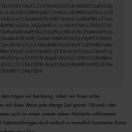
yI6IHsKICAgICJtZXRob2QiOiAiR0VUIiwKICAg
mlzLm5ldC92MS9jbGllbnRzLzE4NDEvd2Vic2l0
zZhNjEyZiZmaWx0ZXJbMF1bZmllbGRdPWlzT3du
GRdPW1vZGVsJmZpbHRlclsxXVt2YWx1ZV09JTVC
TUyMzAyNTAwMjNiZSUyMiU3RCU1RCZmaWx0ZXJb
SZmaWx0ZXJbMl1bdmFsdWVdPSU1QiUyMlVTRUQl
T1pc093biZzb3J0WzBdW29yZGVyXT1ERVNDJnNv
0Mmc29ydFsyXVtmaWVsZF09cHJpY2Umc29ydFsy
GVhZGVycyI6IHt9LAogICAgImJvZHkiOiBudWxs
SI6ICIiCiAgICB9LAogICAgInRpbWVvdXQiOiAw
GZhbHNlCiAgfQp9
d dem tragen wir Rechnung, indem wir Ihnen echte
nen auf diese Weise jede Menge Zeit sparen. F&uuml;r den
 gerne auch an einem unserer sieben Standorte willkommen
up! Gebrauchtwagen doch einfach in monatlich konstanten Raten.
Kaufpreis an.</p>