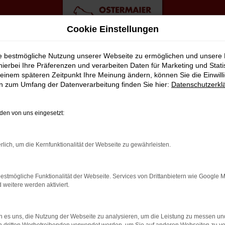
Cookie Einstellungen
gebote
ie bestmögliche Nutzung unserer Webseite zu ermöglichen und unsere
hierbei Ihre Präferenzen und verarbeiten Daten für Marketing und Stati
einem späteren Zeitpunkt Ihre Meinung ändern, können Sie die Einwillig
auchtwagen Top Angebote
en zum Umfang der Datenverarbeitung finden Sie hier:
Datenschutzerkl
FEKT FÜR BIELEFELD GEEIGNET
en von uns eingesetzt:
t zusammen. Dies ließe sich natürlich auch für andere Orte sage
rlich, um die Kernfunktionalität der Webseite zu gewährleisten.
it VW und sind von der Qualität der Fahrzeuge begeistert. Denno
 dies, dass jedes Auto in unserer Meisterwerkstatt gastiert und d
estmögliche Funktionalität der Webseite. Services von Drittanbietern wie Google 
ie Straßen von Bielefeld lassen. Ohne „Wenn und Aber“.
eitere werden aktiviert.
LER: NETWORK ERROR
 es uns, die Nutzung der Webseite zu analysieren, um die Leistung zu messen u