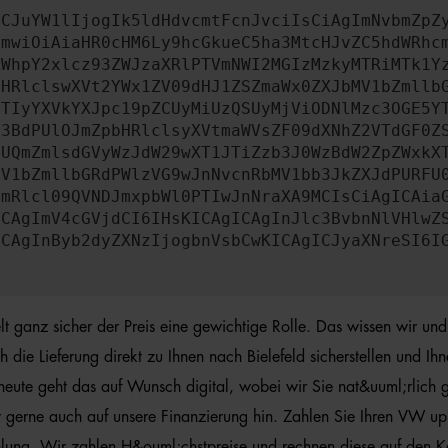
ICJuYW1lIjogIk5ldHdvcmtFcnJvciIsCiAgImNvbmZpZ
cmwiOiAiaHR0cHM6Ly9hcGkueC5ha3MtcHJvZC5hdWRhc
ZWhpY2xlcz93ZWJzaXRlPTVmNWI2MGIzMzkyMTRiMTk1Y
bHRlclswXVt2YWx1ZV09dHJ1ZSZmaWx0ZXJbMV1bZmllb
JTIyYXVkYXJpc19pZCUyMiUzQSUyMjViODNlMzc3OGE5Y
b3BdPUlOJmZpbHRlclsyXVtmaWVsZF09dXNhZ2VTdGF0Z
NUQmZmlsdGVyWzJdW29wXT1JTiZzb3J0WzBdW2ZpZWxkX
MV1bZmllbGRdPWlzVG9wJnNvcnRbMV1bb3JkZXJdPURFU
cmRlcl09QVNDJmxpbWl0PTIwJnNraXA9MCIsCiAgICAia
ICAgImV4cGVjdCI6IHsKICAgICAgInJlc3BvbnNlVHlwZ
ICAgInByb2dyZXNzIjogbnVsbCwKICAgICJyaXNreSI6I
 ganz sicher der Preis eine gewichtige Rolle. Das wissen wir un
ie Lieferung direkt zu Ihnen nach Bielefeld sicherstellen und Ih
heute geht das auf Wunsch digital, wobei wir Sie nat&uuml;rlich
wir gerne auch auf unsere Finanzierung hin. Zahlen Sie Ihren VW 
hlung. Wir zahlen H&ouml;chstpreise und rechnen diese auf den 