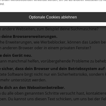
on dritten Werbetreibenden verwendet werden, um Sie auf anderen Webseiten zu ve
ind.
en ist ein Fehler aufgetreten.
d ein paar Tipps, die dir helfen können:
Optionale Cookies ablehnen
prüfe deine Firewall und deine Internetverbindung.
 andere Webseiten, zum Beispiel deine Suchmaschine?
e deine Browsererweiterungen.
e Erweiterungen, wie Werbeblocker, können das Laden besti
 anderen Browser oder in einem privaten Fenster?
e dein Gerät neu.
kann manchmal helfen, vorübergehende Probleme zu beheb
e sicher, dass dein Browser und dein Betriebssystem au
tete Software birgt nicht nur ein Sicherheitsrisiko, sonde
 mehr unterstützt werden.
e dich an den Webseitenbetreiber.
du alle oben genannten Schritte versucht hast, kontaktier
en. Du kannst uns diesen Text schicken, um uns bei der Fe