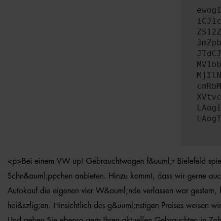
ewog
ICJ1
ZS12
JmZp
JTdC
MV1b
MjIl
cnRb
XVtv
LAog
LAog
<p>Bei einem VW up! Gebrauchtwagen f&uuml;r Bielefeld spielt
Schn&auml;ppchen anbieten. Hinzu kommt, dass wir gerne auch d
Autokauf die eigenen vier W&auml;nde verlassen war gestern, 
hei&szlig;en. Hinsichtlich des g&uuml;nstigen Preises weisen 
Und geben Sie ebenso gern Ihren aktuellen Gebrauchten in Za