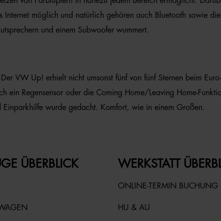
zen von Farbtupfern in nahezu jedem Bereich ermöglicht. Darüber
s Internet möglich und natürlich gehören auch Bluetooth sowie 
autsprechern und einem Subwoofer wummert.
. Der VW Up! erhielt nicht umsonst fünf von fünf Sternen beim Euro
och ein Regensensor oder die Coming Home/Leaving Home-Funktion 
Einparkhilfe wurde gedacht. Komfort, wie in einem Großen.
GE ÜBERBLICK
WERKSTATT ÜBERB
ONLINE-TERMIN BUCHUNG
TWAGEN
HU & AU