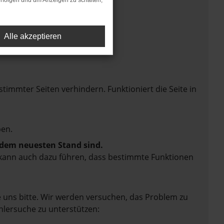
rfolgen und um Anzeigen zu schalten,
Alle akzeptieren
mmter Seiten verhindern. Funktioniert die Seite in
en.
f dem neuesten Stand sind.
rn kann auch dazu führen, dass bestimmte Funktionen
e uns bitte. Wir werden versuchen, das Problem zu
hlersuche zu unterstützen: