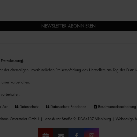
NEWSLETTER ABONNIEREN
Erstzulassung).
er der ehemaligen unverbindlichen Preisempfehlung des Herstellers am Tag der Erstzul
rrtümer vorbehalten.
 vorbehalten.
a Act
Datenschutz
Datenschutz Facebook
Beschwerdebearbeitung
haus Ostermaier GmbH | Landshuter Straße 9, DE-84137 Vilsbiburg |
Webdesign b