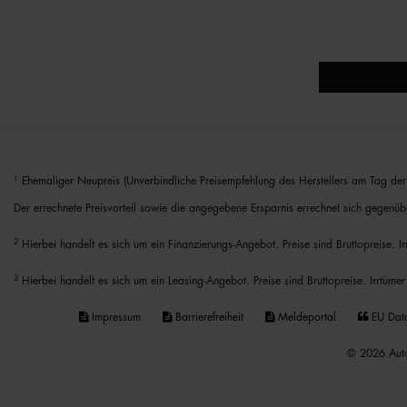
1
Ehemaliger Neupreis (Unverbindliche Preisempfehlung des Herstellers am Tag der 
Der errechnete Preisvorteil sowie die angegebene Ersparnis errechnet sich gegenüb
2
Hierbei handelt es sich um ein Finanzierungs-Angebot. Preise sind Bruttopreise. I
3
Hierbei handelt es sich um ein Leasing-Angebot. Preise sind Bruttopreise. Irrtümer
Impressum
Barrierefreiheit
Meldeportal
EU Dat
© 2026 Auto