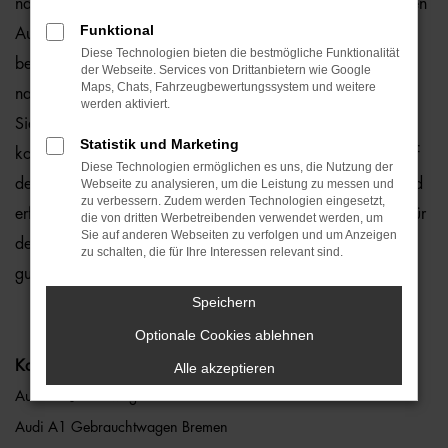
natürlich auch für Bremen und Umgebung, wo wir gerne den
Funktional
Audi A1 empfehlen. Die Rede ist von einem rundum
Diese Technologien bieten die bestmögliche Funktionalität
bewährten und zuverlässigen Fahrzeug, das perfekt zu
der Webseite. Services von Drittanbietern wie Google
Maps, Chats, Fahrzeugbewertungssystem und weitere
nahezu jedem Anspruch in Bremen passt. Gerne lassen wir
werden aktiviert.
Sie bei uns vor Ort einsteigen oder übernehmen die
Statistik und Marketing
komplette Beratung auf digitalem Weg. Der Vorteil liegt auf
Diese Technologien ermöglichen es uns, die Nutzung der
der Hand, denn so erhalten Sie Ihren Audi A1 frei Haus und
Webseite zu analysieren, um die Leistung zu messen und
zu verbessern. Zudem werden Technologien eingesetzt,
erfreuen sich an der direkten Lieferung nach Bremen ohne für
die von dritten Werbetreibenden verwendet werden, um
Sie auf anderen Webseiten zu verfolgen und um Anzeigen
den Autokauf Ihre eigenen vier Wände zu verlassen. Klingt
zu schalten, die für Ihre Interessen relevant sind.
gut? Dann kontaktieren Sie uns noch heute.
Speichern
Optionale Cookies ablehnen
Kategorie
Alle akzeptieren
Audi A1 Jahreswagen Bremen
Audi A1 Gebrauchtwagen Bremen