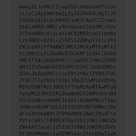
ewogICJuYW1lIjogIk5ldHdvcmtFcnJv
ciIsCiAgImNvbmZpZyI6IHsKICAgICJt
ZXRob2QiOiAiR0VUIiwKICAgICJ1cmwi
OiAiaHR0cHM6Ly9hcGkueC5ha3MtcHJv
ZC5hdWRhcmlzLm5ldC92MS9jbGllbnRz
LzE4NDEvd2Vic2l0ZS12ZWhpY2xlcz93
ZWJzaXRlPTVmNWI2MGIzMzkyMTRiMTk1
YzZhNjEyZiZmaWx0ZXJbMF1bZmllbGRd
PWlzT3duJmZpbHRlclswXVt2YWx1ZV09
dHJ1ZSZmaWx0ZXJbMV1bZmllbGRdPW1v
ZGVsJmZpbHRlclsxXVt2YWx1ZV09JTVC
JTdCJTIyYXVkYXJpc19pZCUyMiUzQSUy
MjViODNlMzc3OGE5YTUyMzAyNTAwMTg0
YyUyMiU3RCU1RCZmaWx0ZXJbMV1bb3Bd
PUlOJnNvcnRbMF1bZmllbGRdPWlzT3du
JnNvcnRbMF1bb3JkZXJdPURFU0Mmc29y
dFsxXVtmaWVsZF09aXNUb3Amc29ydFsx
XVtvcmRlcl09REVTQyZzb3J0WzJdW2Zp
ZWxkXT1wcmljZSZzb3J0WzJdW29yZGVy
XT1BU0MmbGltaXQ9MjAmc2tpcD0wIiwK