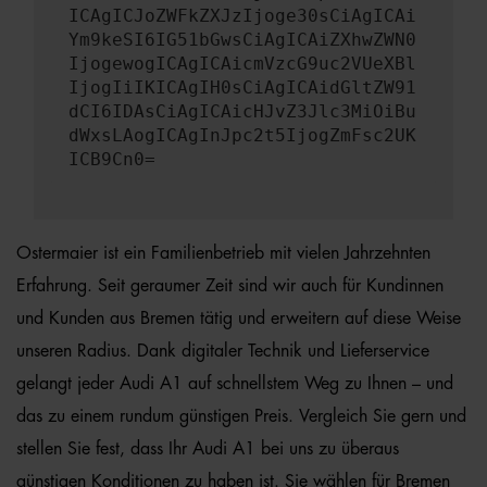
ICAgICJoZWFkZXJzIjoge30sCiAgICAi
Ym9keSI6IG51bGwsCiAgICAiZXhwZWN0
IjogewogICAgICAicmVzcG9uc2VUeXBl
IjogIiIKICAgIH0sCiAgICAidGltZW91
dCI6IDAsCiAgICAicHJvZ3Jlc3MiOiBu
dWxsLAogICAgInJpc2t5IjogZmFsc2UK
ICB9Cn0=
Ostermaier ist ein Familienbetrieb mit vielen Jahrzehnten
Erfahrung. Seit geraumer Zeit sind wir auch für Kundinnen
und Kunden aus Bremen tätig und erweitern auf diese Weise
unseren Radius. Dank digitaler Technik und Lieferservice
gelangt jeder Audi A1 auf schnellstem Weg zu Ihnen – und
das zu einem rundum günstigen Preis. Vergleich Sie gern und
stellen Sie fest, dass Ihr Audi A1 bei uns zu überaus
günstigen Konditionen zu haben ist. Sie wählen für Bremen