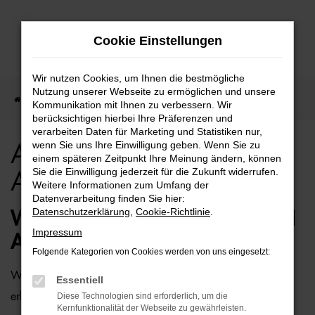
Zum
Cookie Einstellungen
Hauptinhalt
springen
Wir nutzen Cookies, um Ihnen die bestmögliche
Nutzung unserer Webseite zu ermöglichen und unsere
Startseite
Bremen
Audi
Audi A1 für Bremen Top Angebote
Kommunikation mit Ihnen zu verbessern. Wir
berücksichtigen hierbei Ihre Präferenzen und
verarbeiten Daten für Marketing und Statistiken nur,
wenn Sie uns Ihre Einwilligung geben. Wenn Sie zu
Audi A1 für Bremen Top
einem späteren Zeitpunkt Ihre Meinung ändern, können
Sie die Einwilligung jederzeit für die Zukunft widerrufen.
Angebote
Weitere Informationen zum Umfang der
Datenverarbeitung finden Sie hier:
Datenschutzerklärung
,
Cookie-Richtlinie
.
WIE WÄRE ES MIT EINEM AUDI
Impressum
A1 FÜR BREMEN?
Folgende Kategorien von Cookies werden von uns eingesetzt:
Wer zu uns und damit zur Auto-Familie Ostermaier kommt,
Essentiell
erhält viele Vorschläge rund um die Mobilität. Das gilt
Diese Technologien sind erforderlich, um die
Kernfunktionalität der Webseite zu gewährleisten.