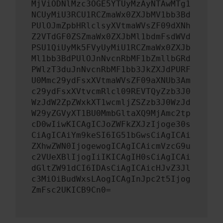
MjViODNlMzc3OGE5YTUyMzAyNTAwMTg1
NCUyMiU3RCU1RCZmaWx0ZXJbMV1bb3Bd
PUlOJmZpbHRlclsyXVtmaWVsZF09dXNh
Z2VTdGF0ZSZmaWx0ZXJbMl1bdmFsdWVd
PSU1QiUyMk5FVyUyMiU1RCZmaWx0ZXJb
Ml1bb3BdPUlOJnNvcnRbMF1bZmllbGRd
PWlzT3duJnNvcnRbMF1bb3JkZXJdPURF
U0Mmc29ydFsxXVtmaWVsZF09aXNUb3Am
c29ydFsxXVtvcmRlcl09REVTQyZzb3J0
WzJdW2ZpZWxkXT1wcmljZSZzb3J0WzJd
W29yZGVyXT1BU0MmbGltaXQ9MjAmc2tp
cD0wIiwKICAgICJoZWFkZXJzIjoge30s
CiAgICAiYm9keSI6IG51bGwsCiAgICAi
ZXhwZWN0IjogewogICAgICAicmVzcG9u
c2VUeXBlIjogIiIKICAgIH0sCiAgICAi
dGltZW91dCI6IDAsCiAgICAicHJvZ3Jl
c3MiOiBudWxsLAogICAgInJpc2t5Ijog
ZmFsc2UKICB9Cn0=