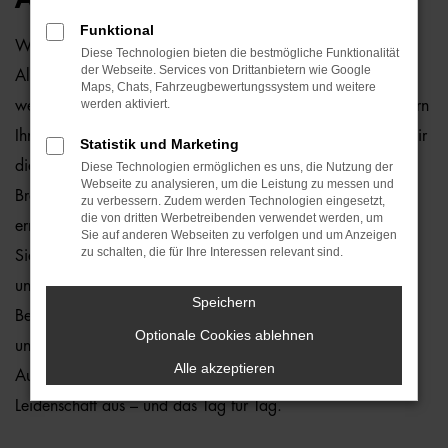
Funktional
Wie wäre es, wenn Sie schon bald in einem Audi A6
Diese Technologien bieten die bestmögliche Funktionalität
der Webseite. Services von Drittanbietern wie Google
Allroad Neuwagen durch Bremen fahren? Zu teuer? Von
Maps, Chats, Fahrzeugbewertungssystem und weitere
werden aktiviert.
wegen, denn wir von der Auto-Familie Ostermaier erleichtern
Ihnen den Einstieg durch 1a Rabatte. Hinzu kommt, dass wir
Statistik und Marketing
die Lieferung unserer Audi A6 Allroad Neuwagen nach
Diese Technologien ermöglichen es uns, die Nutzung der
Webseite zu analysieren, um die Leistung zu messen und
Bremen oder an einen anderen Ort in der Umgebung
zu verbessern. Zudem werden Technologien eingesetzt,
die von dritten Werbetreibenden verwendet werden, um
ermöglichen und Ihnen somit lange Wege ersparen. Kaufen
Sie auf anderen Webseiten zu verfolgen und um Anzeigen
zu schalten, die für Ihre Interessen relevant sind.
Sie ganz bequem von zu Hause aus und profitieren Sie von
unserem Service. Hierzu gehört in vollem Umfang auch die
Speichern
Beratung. In diesem Bereich laufen wir zur Höchstform auf
Optionale Cookies ablehnen
und bringen die Erfahrung vieler Jahrzehnte in der
Alle akzeptieren
Autobranche ein. Zudem üben wir unseren Beruf mit
Leidenschaft aus – und das Tag für Tag.