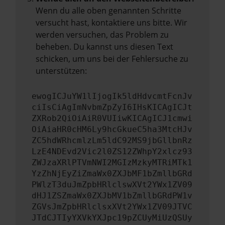
Wenn du alle oben genannten Schritte
versucht hast, kontaktiere uns bitte. Wir
werden versuchen, das Problem zu
beheben. Du kannst uns diesen Text
schicken, um uns bei der Fehlersuche zu
unterstützen:
ewogICJuYW1lIjogIk5ldHdvcmtFcnJv
ciIsCiAgImNvbmZpZyI6IHsKICAgICJt
ZXRob2QiOiAiR0VUIiwKICAgICJ1cmwi
OiAiaHR0cHM6Ly9hcGkueC5ha3MtcHJv
ZC5hdWRhcmlzLm5ldC92MS9jbGllbnRz
LzE4NDEvd2Vic2l0ZS12ZWhpY2xlcz93
ZWJzaXRlPTVmNWI2MGIzMzkyMTRiMTk1
YzZhNjEyZiZmaWx0ZXJbMF1bZmllbGRd
PWlzT3duJmZpbHRlclswXVt2YWx1ZV09
dHJ1ZSZmaWx0ZXJbMV1bZmllbGRdPW1v
ZGVsJmZpbHRlclsxXVt2YWx1ZV09JTVC
JTdCJTIyYXVkYXJpc19pZCUyMiUzQSUy