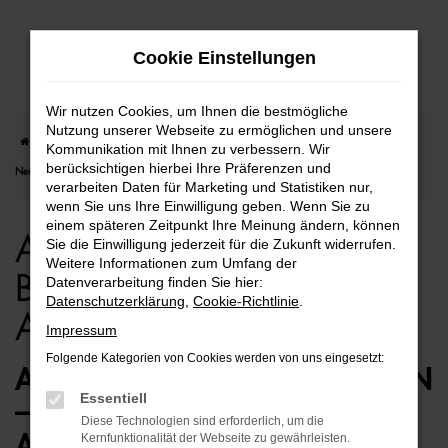
Zum
Cookie Einstellungen
Hauptinhalt
springen
Wir nutzen Cookies, um Ihnen die bestmögliche
Nutzung unserer Webseite zu ermöglichen und unsere
Startseite
Bremen
Audi
Audi A6 Allroad
Audi A6 Allroad für Bremen
Kommunikation mit Ihnen zu verbessern. Wir
berücksichtigen hierbei Ihre Präferenzen und
Neuwagen Top Angebote
verarbeiten Daten für Marketing und Statistiken nur,
wenn Sie uns Ihre Einwilligung geben. Wenn Sie zu
einem späteren Zeitpunkt Ihre Meinung ändern, können
Audi A6 Allroad für
Sie die Einwilligung jederzeit für die Zukunft widerrufen.
Weitere Informationen zum Umfang der
Bremen Neuwagen Top
Datenverarbeitung finden Sie hier:
Datenschutzerklärung
,
Cookie-Richtlinie
.
Angebote
Impressum
Folgende Kategorien von Cookies werden von uns eingesetzt:
AUDI A6 ALLROAD NEUWAGEN
Essentiell
– DIE ERSTKLASSIGE
Diese Technologien sind erforderlich, um die
ALTERNATIVE FÜR BREMEN
Kernfunktionalität der Webseite zu gewährleisten.