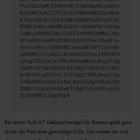
PSU1QiUyMlVTRUQlMjIlNUQmZmlsdGVy
WzJdW29wXT1JTiZzb3J0WzBdW2ZpZWxk
XT1pc093biZzb3J0WzBdW29yZGVyXT1E
RVNDJnNvcnRbMV1bZmllbGRdPWlzVG9w
JnNvcnRbMV1bb3JkZXJdPURFU0Mmc29y
dFsyXVtmaWVsZF09cHJpY2Umc29ydFsy
XVtvcmRlcl09QVNDJmxpbWl0PTIwJnNr
aXA9MCIsCiAgICAiaGVhZGVycyI6IHt9
LAogICAgImJvZHkiOiBudWxsLAogICAg
ImV4cGVjdCI6IHsKICAgICAgInJlc3Bv
bnNlVHlwZSI6ICIiCiAgICB9LAogICAg
InRpbWVvdXQiOiAwLAogICAgInByb2dy
ZXNzIjogbnVsbCwKICAgICJyaXNreSI6
IGZhbHNlCiAgfQp9
Bei einem Audi A7 Gebrauchtwagen für Bremen spielt ganz
sicher der Preis eine gewichtige Rolle. Das wissen wir und