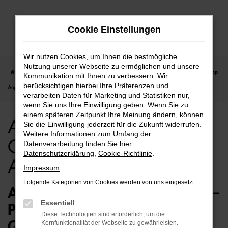
Zum
Cookie Einstellungen
Hauptinhalt
springen
Wir nutzen Cookies, um Ihnen die bestmögliche
Nutzung unserer Webseite zu ermöglichen und unsere
Startseite
Bremen
Audi
Audi A7
Audi A7 für Bremen Gebrauchtwagen Top
Kommunikation mit Ihnen zu verbessern. Wir
berücksichtigen hierbei Ihre Präferenzen und
Angebote
verarbeiten Daten für Marketing und Statistiken nur,
wenn Sie uns Ihre Einwilligung geben. Wenn Sie zu
einem späteren Zeitpunkt Ihre Meinung ändern, können
Audi A7 für Bremen
Sie die Einwilligung jederzeit für die Zukunft widerrufen.
Weitere Informationen zum Umfang der
Gebrauchtwagen Top
Datenverarbeitung finden Sie hier:
Datenschutzerklärung
,
Cookie-Richtlinie
.
Angebote
Impressum
Folgende Kategorien von Cookies werden von uns eingesetzt:
AUDI A7 GEBRAUCHTWAGEN –
Essentiell
PERFEKT FÜR BREMEN
Diese Technologien sind erforderlich, um die
GEEIGNET
Kernfunktionalität der Webseite zu gewährleisten.