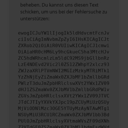
beheben. Du kannst uns diesen Text
schicken, um uns bei der Fehlersuche zu
unterstützen:
ewogICJuYW1lIjogIk5ldHdvcmtFcnJv
ciIsCiAgImNvbmZpZyI6IHsKICAgICJt
ZXRob2QiOiAiR0VUIiwKICAgICJ1cmwi
OiAiaHR0cHM6Ly9hcGkueC5ha3MtcHJv
ZC5hdWRhcmlzLm5ldC92MS9jbGllbnRz
LzE4NDEvd2Vic2l0ZS12ZWhpY2xlcz93
ZWJzaXRlPTVmNWI2MGIzMzkyMTRiMTk1
YzZhNjEyZiZmaWx0ZXJbMF1bZmllbGRd
PWlzT3duJmZpbHRlclswXVt2YWx1ZV09
dHJ1ZSZmaWx0ZXJbMV1bZmllbGRdPW1v
ZGVsJmZpbHRlclsxXVt2YWx1ZV09JTVC
JTdCJTIyYXVkYXJpc19pZCUyMiUzQSUy
MjViODNlMzc3OGE5YTUyMzAyNTAwMTg1
NSUyMiU3RCU1RCZmaWx0ZXJbMV1bb3Bd
PUlOJmZpbHRlclsyXVtmaWVsZF09dXNh
Z2VTdGF0ZSZmaWx0ZXJbMl1bdmFsdWVd