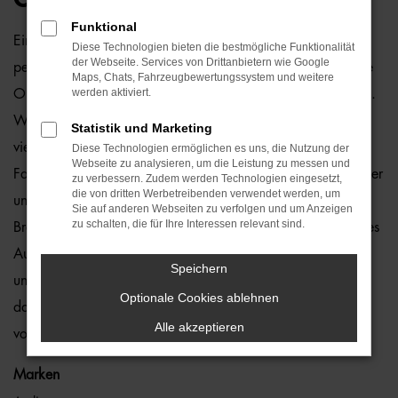
Funktional
Ein Audi A7 Gebrauchtwagen und Bremen passen einfach
Diese Technologien bieten die bestmögliche Funktionalität
der Webseite. Services von Drittanbietern wie Google
perfekt zusammen. Dies ließe sich natürlich auch für andere
Maps, Chats, Fahrzeugbewertungssystem und weitere
werden aktiviert.
Orte sagen, denn dieses Modell überzeugt auf ganzer Linie.
Wir von der Auto-Familie Ostermaier arbeiten bereits seit
Statistik und Marketing
vielen Jahren mit Audi und sind von der Qualität der
Diese Technologien ermöglichen es uns, die Nutzung der
Webseite zu analysieren, um die Leistung zu messen und
Fahrzeuge begeistert. Dennoch gehen wir auf Nummer sicher
zu verbessern. Zudem werden Technologien eingesetzt,
die von dritten Werbetreibenden verwendet werden, um
und schauen bei jedem Audi A7 Gebrauchtwagen für
Sie auf anderen Webseiten zu verfolgen und um Anzeigen
zu schalten, die für Ihre Interessen relevant sind.
Bremen genauestens nach. Konkret bedeutet dies, dass jedes
Auto in unserer Meisterwerkstatt gastiert und dort überprüft
Speichern
und ggf. repariert und gewartet wird. Unser Credo besteht
Optionale Cookies ablehnen
darin, dass wir nur erstklassige Fahrzeuge auf die Straßen
Alle akzeptieren
von Bremen lassen. Ohne „Wenn und Aber“.
Marken