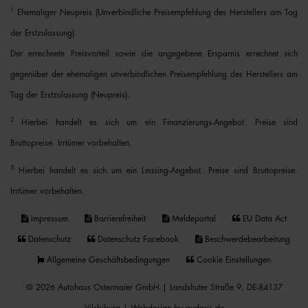
1
Ehemaliger Neupreis (Unverbindliche Preisempfehlung des Herstellers am Tag
der Erstzulassung).
Der errechnete Preisvorteil sowie die angegebene Ersparnis errechnet sich
gegenüber der ehemaligen unverbindlichen Preisempfehlung des Herstellers am
Tag der Erstzulassung (Neupreis).
2
Hierbei handelt es sich um ein Finanzierungs-Angebot. Preise sind
Bruttopreise. Irrtümer vorbehalten.
3
Hierbei handelt es sich um ein Leasing-Angebot. Preise sind Bruttopreise.
Irrtümer vorbehalten.
Impressum
Barrierefreiheit
Meldeportal
EU Data Act
Datenschutz
Datenschutz Facebook
Beschwerdebearbeitung
Allgemeine Geschäftsbedingungen
Cookie Einstellungen
© 2026 Autohaus Ostermaier GmbH | Landshuter Straße 9, DE-84137
Vilsbiburg |
Webdesign by audaris.de