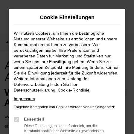
Zum
Cookie Einstellungen
Hauptinhalt
springen
Wir nutzen Cookies, um Ihnen die bestmögliche
Nutzung unserer Webseite zu ermöglichen und unsere
Startseite
Bremen
Audi
Audi A8 für Bremen Top Angebote
Kommunikation mit Ihnen zu verbessern. Wir
berücksichtigen hierbei Ihre Präferenzen und
verarbeiten Daten für Marketing und Statistiken nur,
wenn Sie uns Ihre Einwilligung geben. Wenn Sie zu
Audi A8 für Bremen Top
einem späteren Zeitpunkt Ihre Meinung ändern, können
Sie die Einwilligung jederzeit für die Zukunft widerrufen.
Angebote
Weitere Informationen zum Umfang der
Datenverarbeitung finden Sie hier:
Datenschutzerklärung
,
Cookie-Richtlinie
.
WIE WÄRE ES MIT EINEM AUDI
Impressum
A8 FÜR BREMEN?
Folgende Kategorien von Cookies werden von uns eingesetzt:
Wer zu uns und damit zur Auto-Familie Ostermaier kommt,
Essentiell
erhält viele Vorschläge rund um die Mobilität. Das gilt
Diese Technologien sind erforderlich, um die
Kernfunktionalität der Webseite zu gewährleisten.