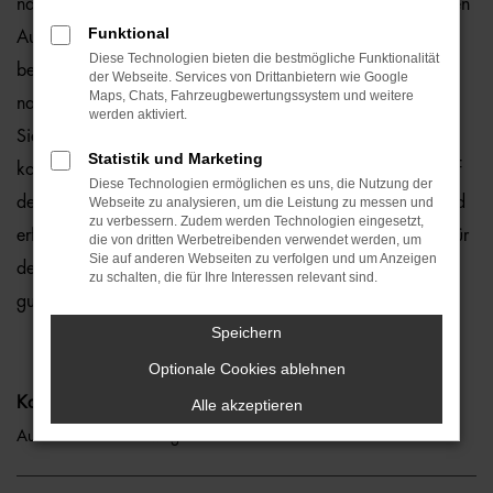
natürlich auch für Bremen und Umgebung, wo wir gerne den
Funktional
Audi A8 empfehlen. Die Rede ist von einem rundum
Diese Technologien bieten die bestmögliche Funktionalität
bewährten und zuverlässigen Fahrzeug, das perfekt zu
der Webseite. Services von Drittanbietern wie Google
Maps, Chats, Fahrzeugbewertungssystem und weitere
nahezu jedem Anspruch in Bremen passt. Gerne lassen wir
werden aktiviert.
Sie bei uns vor Ort einsteigen oder übernehmen die
Statistik und Marketing
komplette Beratung auf digitalem Weg. Der Vorteil liegt auf
Diese Technologien ermöglichen es uns, die Nutzung der
der Hand, denn so erhalten Sie Ihren Audi A8 frei Haus und
Webseite zu analysieren, um die Leistung zu messen und
zu verbessern. Zudem werden Technologien eingesetzt,
erfreuen sich an der direkten Lieferung nach Bremen ohne für
die von dritten Werbetreibenden verwendet werden, um
Sie auf anderen Webseiten zu verfolgen und um Anzeigen
den Autokauf Ihre eigenen vier Wände zu verlassen. Klingt
zu schalten, die für Ihre Interessen relevant sind.
gut? Dann kontaktieren Sie uns noch heute.
Speichern
Optionale Cookies ablehnen
Kategorie
Alle akzeptieren
Audi A8 Gebrauchtwagen Bremen