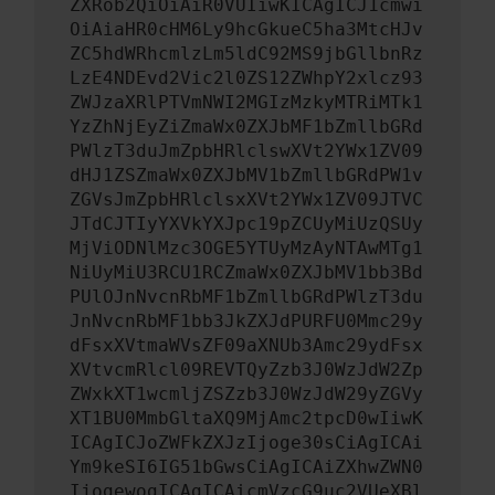
ZXRob2QiOiAiR0VUIiwKICAgICJ1cmwi
OiAiaHR0cHM6Ly9hcGkueC5ha3MtcHJv
ZC5hdWRhcmlzLm5ldC92MS9jbGllbnRz
LzE4NDEvd2Vic2l0ZS12ZWhpY2xlcz93
ZWJzaXRlPTVmNWI2MGIzMzkyMTRiMTk1
YzZhNjEyZiZmaWx0ZXJbMF1bZmllbGRd
PWlzT3duJmZpbHRlclswXVt2YWx1ZV09
dHJ1ZSZmaWx0ZXJbMV1bZmllbGRdPW1v
ZGVsJmZpbHRlclsxXVt2YWx1ZV09JTVC
JTdCJTIyYXVkYXJpc19pZCUyMiUzQSUy
MjViODNlMzc3OGE5YTUyMzAyNTAwMTg1
NiUyMiU3RCU1RCZmaWx0ZXJbMV1bb3Bd
PUlOJnNvcnRbMF1bZmllbGRdPWlzT3du
JnNvcnRbMF1bb3JkZXJdPURFU0Mmc29y
dFsxXVtmaWVsZF09aXNUb3Amc29ydFsx
XVtvcmRlcl09REVTQyZzb3J0WzJdW2Zp
ZWxkXT1wcmljZSZzb3J0WzJdW29yZGVy
XT1BU0MmbGltaXQ9MjAmc2tpcD0wIiwK
ICAgICJoZWFkZXJzIjoge30sCiAgICAi
Ym9keSI6IG51bGwsCiAgICAiZXhwZWN0
IjogewogICAgICAicmVzcG9uc2VUeXBl