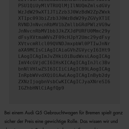
PSU1QiUyMlVTRUQlMjIlNUQmZmlsdGVy
WzJdW29wXT1JTiZzb3J0WzBdW2ZpZWxk
XT1pc093biZzb3J0WzBdW29yZGVyXT1E
RVNDJnNvcnRbMV1bZmllbGRdPWlzVG9w
JnNvcnRbMV1bb3JkZXJdPURFU0Mmc29y
dFsyXVtmaWVsZF09cHJpY2Umc29ydFsy
XVtvcmRlcl09QVNDJmxpbWl0PTIwJnNr
aXA9MCIsCiAgICAiaGVhZGVycyI6IHt9
LAogICAgImJvZHkiOiBudWxsLAogICAg
ImV4cGVjdCI6IHsKICAgICAgInJlc3Bv
bnNlVHlwZSI6ICIiCiAgICB9LAogICAg
InRpbWVvdXQiOiAwLAogICAgInByb2dy
ZXNzIjogbnVsbCwKICAgICJyaXNreSI6
IGZhbHNlCiAgfQp9
Bei einem Audi Q5 Gebrauchtwagen für Bremen spielt ganz
sicher der Preis eine gewichtige Rolle. Das wissen wir und