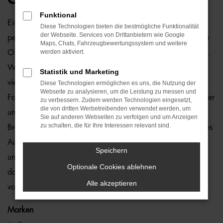
Funktional
Ein Audi Q5 Gebrauchtwagen und Bremen passen einfach
Diese Technologien bieten die bestmögliche Funktionalität
der Webseite. Services von Drittanbietern wie Google
perfekt zusammen. Dies ließe sich natürlich auch für andere
Maps, Chats, Fahrzeugbewertungssystem und weitere
werden aktiviert.
Orte sagen, denn dieses Modell überzeugt auf ganzer Linie.
Wir von der Auto-Familie Ostermaier arbeiten bereits seit
Statistik und Marketing
vielen Jahren mit Audi und sind von der Qualität der
Diese Technologien ermöglichen es uns, die Nutzung der
Webseite zu analysieren, um die Leistung zu messen und
Fahrzeuge begeistert. Dennoch gehen wir auf Nummer sicher
zu verbessern. Zudem werden Technologien eingesetzt,
die von dritten Werbetreibenden verwendet werden, um
und schauen bei jedem Audi Q5 Gebrauchtwagen für
Sie auf anderen Webseiten zu verfolgen und um Anzeigen
zu schalten, die für Ihre Interessen relevant sind.
Bremen genauestens nach. Konkret bedeutet dies, dass jedes
Auto in unserer Meisterwerkstatt gastiert und dort überprüft
Speichern
und ggf. repariert und gewartet wird. Unser Credo besteht
Optionale Cookies ablehnen
darin, dass wir nur erstklassige Fahrzeuge auf die Straßen
Alle akzeptieren
von Bremen lassen. Ohne „Wenn und Aber“.
Marken