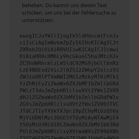
beheben. Du kannst uns diesen Text
schicken, um uns bei der Fehlersuche zu
unterstützen:
ewogICJuYW1lIjogIk5ldHdvcmtFcnJv
ciIsCiAgImNvbmZpZyI6IHsKICAgICJt
ZXRob2QiOiAiR0VUIiwKICAgICJ1cmwi
OiAiaHR0cHM6Ly9hcGkueC5ha3MtcHJv
ZC5hdWRhcmlzLm5ldC92MS9jbGllbnRz
LzE4NDEvd2Vic2l0ZS12ZWhpY2xlcz93
ZWJzaXRlPTVmNWI2MGIzMzkyMTRiMTk1
YzZhNjEyZiZmaWx0ZXJbMF1bZmllbGRd
PWlzT3duJmZpbHRlclswXVt2YWx1ZV09
dHJ1ZSZmaWx0ZXJbMV1bZmllbGRdPW1v
ZGVsJmZpbHRlclsxXVt2YWx1ZV09JTVC
JTdCJTIyYXVkYXJpc19pZCUyMiUzQSUy
MjViODNlMzc3OGE5YTUyMzAyNTAwMjE4
YSUyMiU3RCU1RCZmaWx0ZXJbMV1bb3Bd
PUlOJmZpbHRlclsyXVtmaWVsZF09dXNh
Z2VTdGF0ZSZmaWx0ZXJbMl1bdmFsdWVd