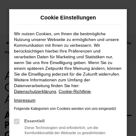
Zum
Cookie Einstellungen
Hauptinhalt
springen
Wir nutzen Cookies, um Ihnen die bestmögliche
Nutzung unserer Webseite zu ermöglichen und unsere
Startseite
Bremen
Audi
Audi Q5
Audi Q5 für Bremen Gebrauchtwagen Top
Kommunikation mit Ihnen zu verbessern. Wir
berücksichtigen hierbei Ihre Präferenzen und
Angebote
verarbeiten Daten für Marketing und Statistiken nur,
wenn Sie uns Ihre Einwilligung geben. Wenn Sie zu
einem späteren Zeitpunkt Ihre Meinung ändern, können
Audi Q5 für Bremen
Sie die Einwilligung jederzeit für die Zukunft widerrufen.
Weitere Informationen zum Umfang der
Gebrauchtwagen Top
Datenverarbeitung finden Sie hier:
Datenschutzerklärung
,
Cookie-Richtlinie
.
Angebote
Impressum
Folgende Kategorien von Cookies werden von uns eingesetzt:
AUDI Q5 GEBRAUCHTWAGEN –
Essentiell
PERFEKT FÜR BREMEN
Diese Technologien sind erforderlich, um die
GEEIGNET
Kernfunktionalität der Webseite zu gewährleisten.