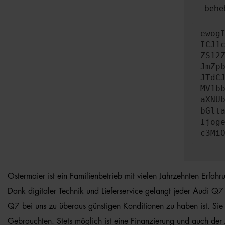
beheb
ewog
ICJ1
ZS12
JmZp
JTdC
MV1b
aXNU
bGlt
Ijog
c3Mi
Ostermaier ist ein Familienbetrieb mit vielen Jahrzehnten Erfa
Dank digitaler Technik und Lieferservice gelangt jeder Audi Q7 
Q7 bei uns zu überaus günstigen Konditionen zu haben ist. Sie
Gebrauchten. Stets möglich ist eine Finanzierung und auch der 