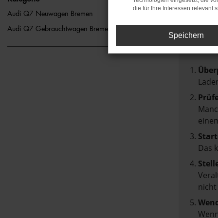
Technologien eingesetzt, die v
die für Ihre Interessen relevant s
FEH
Audi Q7 Neuwagen Bremen
Audi Q7 Gebrauchtwagen Bremen
Speichern
Beim Lad
Hier sin
Über
Laden
Prüf
Manch
einem
Start
Das 
Stell
Veral
nicht
Wend
Wenn 