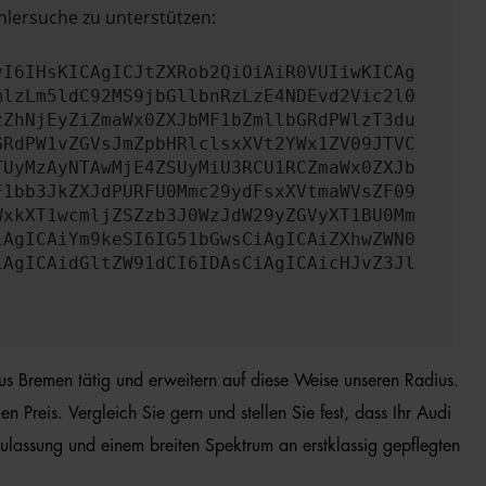
hlersuche zu unterstützen:
yI6IHsKICAgICJtZXRob2QiOiAiR0VUIiwKICAg
mlzLm5ldC92MS9jbGllbnRzLzE4NDEvd2Vic2l0
zZhNjEyZiZmaWx0ZXJbMF1bZmllbGRdPWlzT3du
GRdPW1vZGVsJmZpbHRlclsxXVt2YWx1ZV09JTVC
TUyMzAyNTAwMjE4ZSUyMiU3RCU1RCZmaWx0ZXJb
F1bb3JkZXJdPURFU0Mmc29ydFsxXVtmaWVsZF09
WxkXT1wcmljZSZzb3J0WzJdW29yZGVyXT1BU0Mm
iAgICAiYm9keSI6IG51bGwsCiAgICAiZXhwZWN0
iAgICAidGltZW91dCI6IDAsCiAgICAicHJvZ3Jl
aus Bremen tätig und erweitern auf diese Weise unseren Radius.
Preis. Vergleich Sie gern und stellen Sie fest, dass Ihr Audi
lassung und einem breiten Spektrum an erstklassig gepflegten