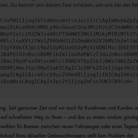
en. Du kannst uns diesen Text schicken, um uns bei der Fe
ICJuYW1lIjogIk5ldHdvcmtFcnJvciIsCiAgImNvbmZpZ
cmwiOiAiaHR0cHM6Ly9hcGkueC5ha3MtcHJvZC5hdWRhc
ZWhpY2xlcz93ZWJzaXRlPTVmNWI2MGIzMzkyMTRiMTk1Y
bHRlclswXVt2YWx1ZV09dHJ1ZSZmaWx0ZXJbMV1bZmllb
JTIyYXVkYXJpc19pZCUyMiUzQSUyMjViODNlMzc3OGE5Y
b3BdPUlOJnNvcnRbMF1bZmllbGRdPWlzT3duJnNvcnRbM
b3Amc29ydFsxXVtvcmRlcl09REVTQyZzb3J0WzJdW2ZpZ
aXQ9MjAmc2tpcD0wIiwKICAgICJoZWFkZXJzIjoge30sC
ewogICAgICAicmVzcG9uc2VUeXBlIjogIiIKICAgIH0sC
OiBudWxsLAogICAgInJpc2t5IjogZmFsc2UKICB9Cn0=
hrung. Seit geraumer Zeit sind wir auch für Kundinnen und Kunden 
auf schnellstem Weg zu Ihnen – und das zu einem rundum günstigen 
 wählen für Bremen zwischen neuen Fahrzeugen oder einer Tageszu
Ankauf Ihres aktuellen Gebrauchtwagens stellt kein Problem dar.