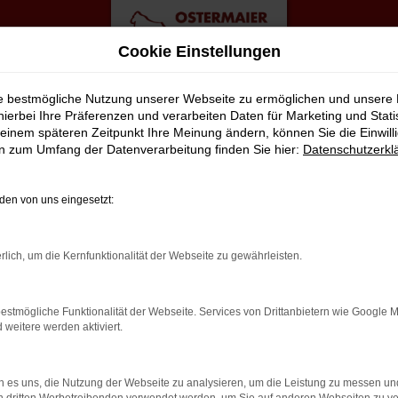
Cookie Einstellungen
ie bestmögliche Nutzung unserer Webseite zu ermöglichen und unsere
hierbei Ihre Präferenzen und verarbeiten Daten für Marketing und Stati
einem späteren Zeitpunkt Ihre Meinung ändern, können Sie die Einwillig
ngebote
en zum Umfang der Datenverarbeitung finden Sie hier:
Datenschutzerkl
Q7 FÜR BREMEN?
en von uns eingesetzt:
lt viele Vorschläge rund um die Mobilität. Das gilt natürlich a
rlich, um die Kernfunktionalität der Webseite zu gewährleisten.
ässigen Fahrzeug, das perfekt zu nahezu jedem Anspruch in Breme
il liegt auf der Hand, denn so erhalten Sie Ihren Audi Q7 frei H
estmögliche Funktionalität der Webseite. Services von Drittanbietern wie Google 
ingt gut? Dann kontaktieren Sie uns noch heute.
eitere werden aktiviert.
 es uns, die Nutzung der Webseite zu analysieren, um die Leistung zu messen u