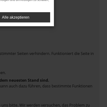
rfolgen und um Anzeigen zu schalten,
Alle akzeptieren
mmter Seiten verhindern. Funktioniert die Seite in
en.
f dem neuesten Stand sind.
rn kann auch dazu führen, dass bestimmte Funktionen
e uns bitte. Wir werden versuchen, das Problem zu