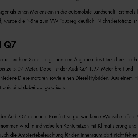
er als einen Meilenstein in die automobile Landschaft. Erstmals le
 wurde die Nähe zum VW Touareg deutlich. Nichtsdestotrotz ist e
 Q7
seiner leichten Seite. Folgt man den Angaben des Herstellers, s
 bis zu 5,07 Meter. Dabei ist der Audi Q7 1,97 Meter breit und 
chiedene Dieselmotoren sowie einen Diesel-Hybriden. Aus einem 
tronic sind dabei obligatorisch.
sst der Audi Q7 in puncto Komfort so gut wie keine Wünsche offen.
nommen wird in individuellen Kontursitzen mit Klimatisierung und 
ch die Ambientebeleuchtung für den Innenraum darf nicht fehlen. W