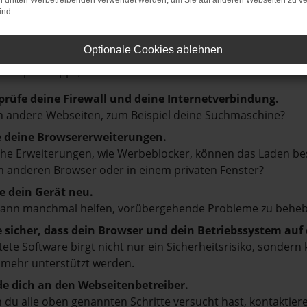
on dritten Werbetreibenden verwendet werden, um Sie auf anderen Webseiten zu ve
ind.
LER: NETWORK ERROR
Optionale Cookies ablehnen
en ist ein Fehler aufgetreten.
d ein paar Tipps, die dir helfen können:
prüfe deine Firewall und deine Internetverbindung.
 andere Webseiten, zum Beispiel deine Suchmaschine?
e deine Browsererweiterungen.
e Erweiterungen, wie Werbeblocker, können das Laden besti
 anderen Browser oder in einem privaten Fenster?
e dein Gerät neu.
kann manchmal helfen, vorübergehende Probleme zu beheb
e sicher, dass dein Browser und dein Betriebssystem au
tete Software birgt nicht nur ein Sicherheitsrisiko, sonde
 mehr unterstützt werden.
e dich an den Webseitenbetreiber.
du alle oben genannten Schritte versucht hast, kontaktier