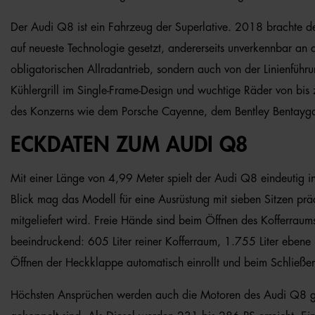
Der Audi Q8 ist ein Fahrzeug der Superlative. 2018 brachte der
auf neueste Technologie gesetzt, andererseits unverkennbar an 
obligatorischen Allradantrieb, sondern auch von der Linienführ
Kühlergrill im Single-Frame-Design und wuchtige Räder von bis z
des Konzerns wie dem Porsche Cayenne, dem Bentley Bentayg
ECKDATEN ZUM AUDI Q8
Mit einer Länge von 4,99 Meter spielt der Audi Q8 eindeutig i
Blick mag das Modell für eine Ausrüstung mit sieben Sitzen präd
mitgeliefert wird. Freie Hände sind beim Öffnen des Kofferrau
beeindruckend: 605 Liter reiner Kofferraum, 1.755 Liter ebene
Öffnen der Heckklappe automatisch einrollt und beim Schließen 
Höchsten Ansprüchen werden auch die Motoren des Audi Q8 gere