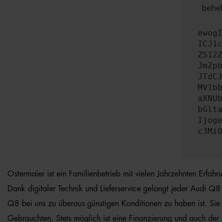
beheb
ewog
ICJ1
ZS12
JmZp
JTdC
MV1b
aXNU
bGlt
Ijog
c3Mi
Ostermaier ist ein Familienbetrieb mit vielen Jahrzehnten Erfa
Dank digitaler Technik und Lieferservice gelangt jeder Audi Q8 
Q8 bei uns zu überaus günstigen Konditionen zu haben ist. Sie
Gebrauchten. Stets möglich ist eine Finanzierung und auch der 