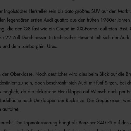
 Ingolstädter Hersteller sein bis dato größtes SUV auf den Markt.
den legendären ersten Audi quattro aus den frühen 1980er Jahren er
ung, die den Q8 fast wie ein Coupé im XXL-Format auftreten lässt. 
u 22 Zoll Durchmesser. In technischer Hinsicht teilt sich der Audi
a und dem Lamborghini Urus.
n der Oberklasse. Noch deutlicher wird dies beim Blick auf die B
estiniert zu sein, doch beschränkt sich Audi mit fünf Sitzen, bei 
ms möglich, da die elektrische Heckklappe auf Wunsch auch per F
 Ladefläche nach Umklappen der Rücksitze. Der Gepäckraum wird d
auffaltet.
cht. Die Topmotorisierung bringt als Benziner 340 PS auf den As