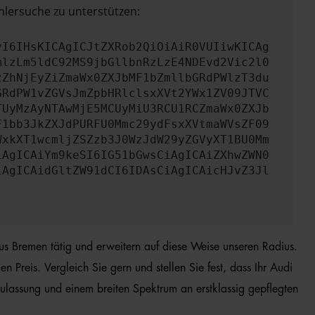
hlersuche zu unterstützen:
yI6IHsKICAgICJtZXRob2QiOiAiR0VUIiwKICAg
mlzLm5ldC92MS9jbGllbnRzLzE4NDEvd2Vic2l0
zZhNjEyZiZmaWx0ZXJbMF1bZmllbGRdPWlzT3du
GRdPW1vZGVsJmZpbHRlclsxXVt2YWx1ZV09JTVC
TUyMzAyNTAwMjE5MCUyMiU3RCU1RCZmaWx0ZXJb
F1bb3JkZXJdPURFU0Mmc29ydFsxXVtmaWVsZF09
WxkXT1wcmljZSZzb3J0WzJdW29yZGVyXT1BU0Mm
iAgICAiYm9keSI6IG51bGwsCiAgICAiZXhwZWN0
iAgICAidGltZW91dCI6IDAsCiAgICAicHJvZ3Jl
aus Bremen tätig und erweitern auf diese Weise unseren Radius.
Preis. Vergleich Sie gern und stellen Sie fest, dass Ihr Audi
lassung und einem breiten Spektrum an erstklassig gepflegten