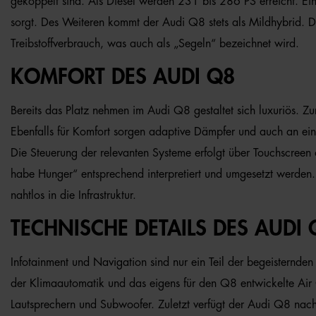
gekoppelt sind. Als Diesel werden 231 bis 286 PS erreicht. Eine 
sorgt. Des Weiteren kommt der Audi Q8 stets als Mildhybrid. D
Treibstoffverbrauch, was auch als „Segeln“ bezeichnet wird.
KOMFORT DES AUDI Q8
Bereits das Platz nehmen im Audi Q8 gestaltet sich luxuriös. Z
Ebenfalls für Komfort sorgen adaptive Dämpfer und auch an eine
Die Steuerung der relevanten Systeme erfolgt über Touchscreen
habe Hunger“ entsprechend interpretiert und umgesetzt werden.
nahtlos in die Infrastruktur.
TECHNISCHE DETAILS DES AUDI 
Infotainment und Navigation sind nur ein Teil der begeisternden
der Klimaautomatik und das eigens für den Q8 entwickelte Air
Lautsprechern und Subwoofer. Zuletzt verfügt der Audi Q8 nach