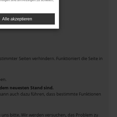
rfolgen und um Anzeigen zu schalten,
Alle akzeptieren
mmter Seiten verhindern. Funktioniert die Seite in
en.
f dem neuesten Stand sind.
rn kann auch dazu führen, dass bestimmte Funktionen
e uns bitte. Wir werden versuchen, das Problem zu