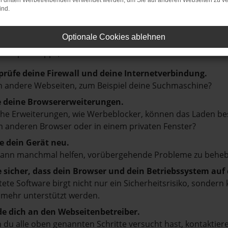
on dritten Werbetreibenden verwendet werden, um Sie auf anderen Webseiten zu ve
ind.
LER: NETWORK ERROR
Optionale Cookies ablehnen
en ist ein Fehler aufgetreten.
d ein paar Tipps, die dir helfen können:
prüfe deine Firewall und deine Internetverbindung.
 andere Webseiten, zum Beispiel deine Suchmaschine?
e deine Browsererweiterungen.
e Erweiterungen, wie Werbeblocker, können das Laden besti
 anderen Browser oder in einem privaten Fenster?
e dein Gerät neu.
kann manchmal helfen, vorübergehende Probleme zu beheb
e sicher, dass dein Browser und dein Betriebssystem au
tete Software birgt nicht nur ein Sicherheitsrisiko, sonde
 mehr unterstützt werden.
e dich an den Webseitenbetreiber.
du alle oben genannten Schritte versucht hast, kontaktier