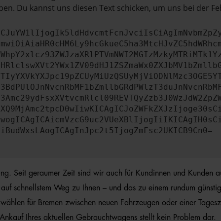
en. Du kannst uns diesen Text schicken, um uns bei der Fe
ICJuYW1lIjogIk5ldHdvcmtFcnJvciIsCiAgImNvbmZpZ
cmwiOiAiaHR0cHM6Ly9hcGkueC5ha3MtcHJvZC5hdWRhc
ZWhpY2xlcz93ZWJzaXRlPTVmNWI2MGIzMzkyMTRiMTk1Y
bHRlclswXVt2YWx1ZV09dHJ1ZSZmaWx0ZXJbMV1bZmllb
JTIyYXVkYXJpc19pZCUyMiUzQSUyMjViODNlMzc3OGE5Y
b3BdPUlOJnNvcnRbMF1bZmllbGRdPWlzT3duJnNvcnRbM
b3Amc29ydFsxXVtvcmRlcl09REVTQyZzb3J0WzJdW2ZpZ
aXQ9MjAmc2tpcD0wIiwKICAgICJoZWFkZXJzIjoge30sC
ewogICAgICAicmVzcG9uc2VUeXBlIjogIiIKICAgIH0sC
OiBudWxsLAogICAgInJpc2t5IjogZmFsc2UKICB9Cn0=
hrung. Seit geraumer Zeit sind wir auch für Kundinnen und Kunden 
auf schnellstem Weg zu Ihnen – und das zu einem rundum günstigen 
 wählen für Bremen zwischen neuen Fahrzeugen oder einer Tageszu
Ankauf Ihres aktuellen Gebrauchtwagens stellt kein Problem dar.