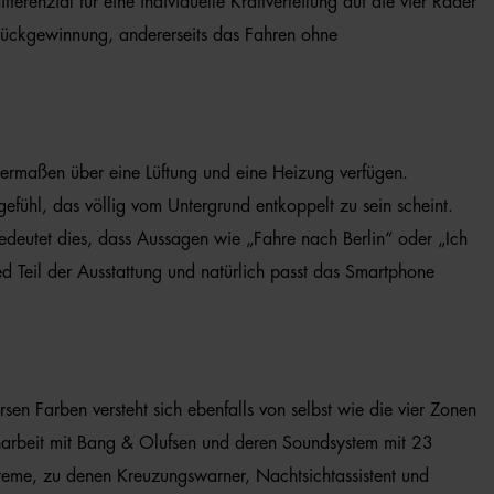
erenzial für eine individuelle Kraftverteilung auf die vier Räder
trückgewinnung, andererseits das Fahren ohne
chermaßen über eine Lüftung und eine Heizung verfügen.
fühl, das völlig vom Untergrund entkoppelt zu sein scheint.
edeutet dies, dass Aussagen wie „Fahre nach Berlin“ oder „Ich
 Teil der Ausstattung und natürlich passt das Smartphone
sen Farben versteht sich ebenfalls von selbst wie die vier Zonen
narbeit mit Bang & Olufsen und deren Soundsystem mit 23
teme, zu denen Kreuzungswarner, Nachtsichtassistent und