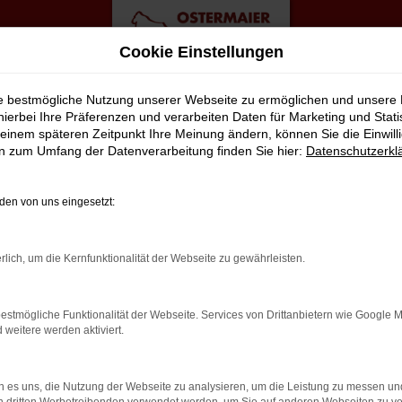
Cookie Einstellungen
ie bestmögliche Nutzung unserer Webseite zu ermöglichen und unsere
hierbei Ihre Präferenzen und verarbeiten Daten für Marketing und Stati
einem späteren Zeitpunkt Ihre Meinung ändern, können Sie die Einwillig
ngebote
en zum Umfang der Datenverarbeitung finden Sie hier:
Datenschutzerkl
Q8 FÜR BREMEN?
en von uns eingesetzt:
lt viele Vorschläge rund um die Mobilität. Das gilt natürlich a
rlich, um die Kernfunktionalität der Webseite zu gewährleisten.
ässigen Fahrzeug, das perfekt zu nahezu jedem Anspruch in Breme
il liegt auf der Hand, denn so erhalten Sie Ihren Audi Q8 frei H
estmögliche Funktionalität der Webseite. Services von Drittanbietern wie Google 
ingt gut? Dann kontaktieren Sie uns noch heute.
eitere werden aktiviert.
 es uns, die Nutzung der Webseite zu analysieren, um die Leistung zu messen u