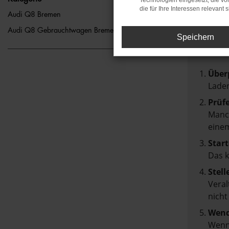
Technologien eingesetzt, die v
die für Ihre Interessen relevant s
FEH
Audi Q8 Bremen
Audi Q8 Gebrauchtwagen Bremen
Speichern
Beim Lad
Hier sin
Über
Laden
Prüf
Manch
einem
Start
Das 
Stell
Veral
nicht
Wend
Wenn 