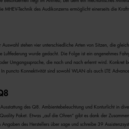
Besonderheit liegt im Antrieb, bei dem ein mechanisches Mitteldiff
ie MHEV-Technik des Audikonzerns ermöglicht einerseits die Kraf
ur Auswahl stehen vier unterschiedliche Arten von Sitzen, die glei
 Luftfederung wurde gedacht. Die Folge ist ein angenehmes Fahrge
 oder Umgangssprache, die nach und nach erlernt wird. Konkret b
 In puncto Konnektivität sind sowohl WLAN als auch LTE Advanced
Q8
 Ausstattung des Q8. Ambientebeleuchtung und Konturlicht in diver
 Quality Paket. Etwas „auf die Ohren“ gibt es dank der Zusamme
 Angaben des Herstellers über sage und schreibe 39 Assistenzsys