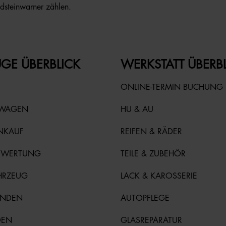
rdsteinwarner zählen.
GE ÜBERBLICK
WERKSTATT ÜBERB
ONLINE-TERMIN BUCHUNG
TWAGEN
HU & AU
NKAUF
REIFEN & RÄDER
EWERTUNG
TEILE & ZUBEHÖR
HRZEUG
LACK & KAROSSERIE
UNDEN
AUTOPFLEGE
DEN
GLASREPARATUR