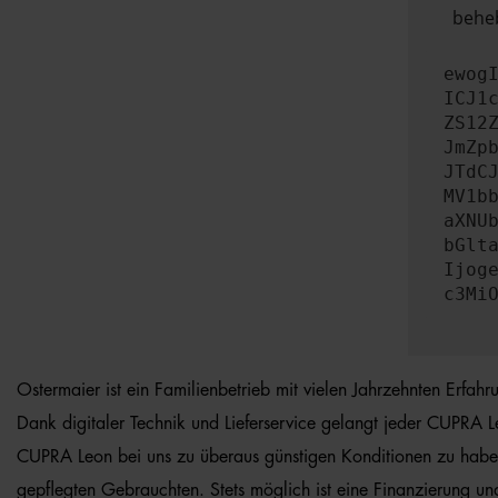
beheb
ewog
ICJ1
ZS12
JmZp
JTdC
MV1b
aXNU
bGlt
Ijog
c3Mi
Ostermaier ist ein Familienbetrieb mit vielen Jahrzehnten Erfa
Dank digitaler Technik und Lieferservice gelangt jeder CUPRA Le
CUPRA Leon bei uns zu überaus günstigen Konditionen zu haben
gepflegten Gebrauchten. Stets möglich ist eine Finanzierung un