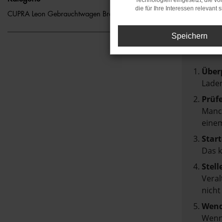
Technologien eingesetzt, die v
die für Ihre Interessen relevant s
FEH
CUPRA Leon Gebrauchtwagen Bremen
Speichern
Beim Lad
Hier sin
Über
Laden
Prüf
Manch
einem
Start
Das 
Stell
Veral
nicht
Wend
Wenn 