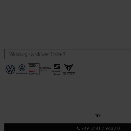
TEL
:
+49 8741 / 9633 0