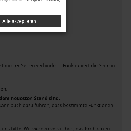
rfolgen und um Anzeigen zu schalten,
Alle akzeptieren
mmter Seiten verhindern. Funktioniert die Seite in
en.
f dem neuesten Stand sind.
rn kann auch dazu führen, dass bestimmte Funktionen
e uns bitte. Wir werden versuchen, das Problem zu