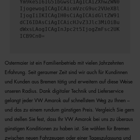
Ym9keSI6IG51bGwsCiAgICAiZXhwZWN0
IjogewogICAgICAicmVzcG9uc2VUeXBl
IjogIiIKICAgIH0sCiAgICAidGltZW91
dCI6IDAsCiAgICAicHJvZ3Jlc3MiOiBu
dWxsLAogICAgInJpc2t5IjogZmFsc2UK
ICB9Cn0=
Ostermaier ist ein Familienbetrieb mit vielen Jahrzehnten
Erfahrung. Seit geraumer Zeit sind wir auch für Kundinnen
und Kunden aus Bremen tätig und erweitern auf diese Weise
unseren Radius. Dank digitaler Technik und Lieferservice
gelangt jeder VW Amarok auf schnellstem Weg zu Ihnen –
und das zu einem rundum günstigen Preis. Vergleich Sie gern
und stellen Sie fest, dass Ihr VW Amarok bei uns zu überaus
günstigen Konditionen zu haben ist. Sie wählen für Bremen
zwischen neuen Fahrzeugen oder einer Tageszulassung und