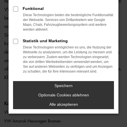
natürlich auch für Bremen und Umgebung, wo wir gerne den
Funktional
VW Amarok empfehlen. Die Rede ist von einem rundum
Diese Technologien bieten die bestmögliche Funktionalität
bewährten und zuverlässigen Fahrzeug, das perfekt zu
der Webseite. Services von Drittanbietern wie Google
Maps, Chats, Fahrzeugbewertungssystem und weitere
nahezu jedem Anspruch in Bremen passt. Gerne lassen wir
werden aktiviert.
Sie bei uns vor Ort einsteigen oder übernehmen die
Statistik und Marketing
komplette Beratung auf digitalem Weg. Der Vorteil liegt auf
Diese Technologien ermöglichen es uns, die Nutzung der
der Hand, denn so erhalten Sie Ihren VW Amarok frei Haus
Webseite zu analysieren, um die Leistung zu messen und
zu verbessern. Zudem werden Technologien eingesetzt,
und erfreuen sich an der direkten Lieferung nach Bremen
die von dritten Werbetreibenden verwendet werden, um
Sie auf anderen Webseiten zu verfolgen und um Anzeigen
ohne für den Autokauf Ihre eigenen vier Wände zu verlassen.
zu schalten, die für Ihre Interessen relevant sind.
Klingt gut? Dann kontaktieren Sie uns noch heute.
Speichern
Optionale Cookies ablehnen
Kategorie
Alle akzeptieren
VW Amarok Bremen
VW Amarok Neuwagen Bremen