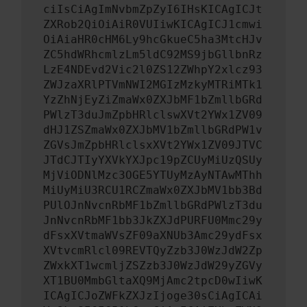
ciIsCiAgImNvbmZpZyI6IHsKICAgICJt
ZXRob2QiOiAiR0VUIiwKICAgICJ1cmwi
OiAiaHR0cHM6Ly9hcGkueC5ha3MtcHJv
ZC5hdWRhcmlzLm5ldC92MS9jbGllbnRz
LzE4NDEvd2Vic2l0ZS12ZWhpY2xlcz93
ZWJzaXRlPTVmNWI2MGIzMzkyMTRiMTk1
YzZhNjEyZiZmaWx0ZXJbMF1bZmllbGRd
PWlzT3duJmZpbHRlclswXVt2YWx1ZV09
dHJ1ZSZmaWx0ZXJbMV1bZmllbGRdPW1v
ZGVsJmZpbHRlclsxXVt2YWx1ZV09JTVC
JTdCJTIyYXVkYXJpc19pZCUyMiUzQSUy
MjViODNlMzc3OGE5YTUyMzAyNTAwMThh
MiUyMiU3RCU1RCZmaWx0ZXJbMV1bb3Bd
PUlOJnNvcnRbMF1bZmllbGRdPWlzT3du
JnNvcnRbMF1bb3JkZXJdPURFU0Mmc29y
dFsxXVtmaWVsZF09aXNUb3Amc29ydFsx
XVtvcmRlcl09REVTQyZzb3J0WzJdW2Zp
ZWxkXT1wcmljZSZzb3J0WzJdW29yZGVy
XT1BU0MmbGltaXQ9MjAmc2tpcD0wIiwK
ICAgICJoZWFkZXJzIjoge30sCiAgICAi