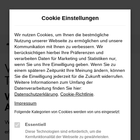
Zum
Cookie Einstellungen
Hauptinhalt
springen
Wir nutzen Cookies, um Ihnen die bestmögliche
Nutzung unserer Webseite zu ermöglichen und unsere
Startseite
Bremen
VW
VW Amarok für Bremen Top Angebote
Kommunikation mit Ihnen zu verbessern. Wir
berücksichtigen hierbei Ihre Präferenzen und
verarbeiten Daten für Marketing und Statistiken nur,
wenn Sie uns Ihre Einwilligung geben. Wenn Sie zu
VW Amarok für Bremen
einem späteren Zeitpunkt Ihre Meinung ändern, können
Sie die Einwilligung jederzeit für die Zukunft widerrufen.
Top Angebote
Weitere Informationen zum Umfang der
Datenverarbeitung finden Sie hier:
Datenschutzerklärung
,
Cookie-Richtlinie
.
WIE WÄRE ES MIT EINEM VW
Impressum
AMAROK FÜR BREMEN?
Folgende Kategorien von Cookies werden von uns eingesetzt:
Wer zu uns und damit zur Auto-Familie Ostermaier kommt,
Essentiell
erhält viele Vorschläge rund um die Mobilität. Das gilt
Diese Technologien sind erforderlich, um die
Kernfunktionalität der Webseite zu gewährleisten.