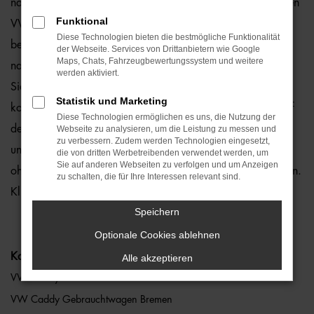
natürlich auch für Bremen und Umgebung, wo wir gerne den
Funktional
VW Caddy empfehlen. Die Rede ist von einem rundum
Diese Technologien bieten die bestmögliche Funktionalität
bewährten und zuverlässigen Fahrzeug, das perfekt zu
der Webseite. Services von Drittanbietern wie Google
Maps, Chats, Fahrzeugbewertungssystem und weitere
nahezu jedem Anspruch in Bremen passt. Gerne lassen wir
werden aktiviert.
Sie bei uns vor Ort einsteigen oder übernehmen die
Statistik und Marketing
komplette Beratung auf digitalem Weg. Der Vorteil liegt auf
Diese Technologien ermöglichen es uns, die Nutzung der
der Hand, denn so erhalten Sie Ihren VW Caddy frei Haus
Webseite zu analysieren, um die Leistung zu messen und
zu verbessern. Zudem werden Technologien eingesetzt,
und erfreuen sich an der direkten Lieferung nach Bremen
die von dritten Werbetreibenden verwendet werden, um
Sie auf anderen Webseiten zu verfolgen und um Anzeigen
ohne für den Autokauf Ihre eigenen vier Wände zu verlassen.
zu schalten, die für Ihre Interessen relevant sind.
Klingt gut? Dann kontaktieren Sie uns noch heute.
Speichern
Optionale Cookies ablehnen
Kategorie
Alle akzeptieren
VW Caddy Bremen
VW Caddy Gebrauchtwagen Bremen