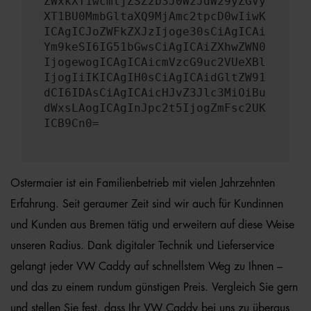
ZWxkXT1wcmljZSZzb3J0WzJdW29yZGVy
XT1BU0MmbGltaXQ9MjAmc2tpcD0wIiwK
ICAgICJoZWFkZXJzIjoge30sCiAgICAi
Ym9keSI6IG51bGwsCiAgICAiZXhwZWN0
IjogewogICAgICAicmVzcG9uc2VUeXBl
IjogIiIKICAgIH0sCiAgICAidGltZW91
dCI6IDAsCiAgICAicHJvZ3Jlc3MiOiBu
dWxsLAogICAgInJpc2t5IjogZmFsc2UK
ICB9Cn0=
Ostermaier ist ein Familienbetrieb mit vielen Jahrzehnten
Erfahrung. Seit geraumer Zeit sind wir auch für Kundinnen
und Kunden aus Bremen tätig und erweitern auf diese Weise
unseren Radius. Dank digitaler Technik und Lieferservice
gelangt jeder VW Caddy auf schnellstem Weg zu Ihnen –
und das zu einem rundum günstigen Preis. Vergleich Sie gern
und stellen Sie fest, dass Ihr VW Caddy bei uns zu überaus