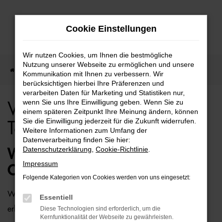
Zum
Cookie Einstellungen
Hauptinhalt
springen
Wir nutzen Cookies, um Ihnen die bestmögliche
Nutzung unserer Webseite zu ermöglichen und unsere
Startseite
Bremen
VW
VW Caddy für Bremen Top Angebote
Kommunikation mit Ihnen zu verbessern. Wir
berücksichtigen hierbei Ihre Präferenzen und
verarbeiten Daten für Marketing und Statistiken nur,
wenn Sie uns Ihre Einwilligung geben. Wenn Sie zu
VW Caddy für Bremen
einem späteren Zeitpunkt Ihre Meinung ändern, können
Sie die Einwilligung jederzeit für die Zukunft widerrufen.
Top Angebote
Weitere Informationen zum Umfang der
Datenverarbeitung finden Sie hier:
Datenschutzerklärung
,
Cookie-Richtlinie
.
WIE WÄRE ES MIT EINEM VW
Impressum
CADDY FÜR BREMEN?
Folgende Kategorien von Cookies werden von uns eingesetzt:
Wer zu uns und damit zur Auto-Familie Ostermaier kommt,
Essentiell
erhält viele Vorschläge rund um die Mobilität. Das gilt
Diese Technologien sind erforderlich, um die
Kernfunktionalität der Webseite zu gewährleisten.