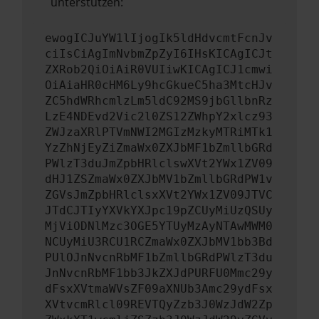
unterstützen:
ewogICJuYW1lIjogIk5ldHdvcmtFcnJv
ciIsCiAgImNvbmZpZyI6IHsKICAgICJt
ZXRob2QiOiAiR0VUIiwKICAgICJ1cmwi
OiAiaHR0cHM6Ly9hcGkueC5ha3MtcHJv
ZC5hdWRhcmlzLm5ldC92MS9jbGllbnRz
LzE4NDEvd2Vic2l0ZS12ZWhpY2xlcz93
ZWJzaXRlPTVmNWI2MGIzMzkyMTRiMTk1
YzZhNjEyZiZmaWx0ZXJbMF1bZmllbGRd
PWlzT3duJmZpbHRlclswXVt2YWx1ZV09
dHJ1ZSZmaWx0ZXJbMV1bZmllbGRdPW1v
ZGVsJmZpbHRlclsxXVt2YWx1ZV09JTVC
JTdCJTIyYXVkYXJpc19pZCUyMiUzQSUy
MjViODNlMzc3OGE5YTUyMzAyNTAwMWM0
NCUyMiU3RCU1RCZmaWx0ZXJbMV1bb3Bd
PUlOJnNvcnRbMF1bZmllbGRdPWlzT3du
JnNvcnRbMF1bb3JkZXJdPURFU0Mmc29y
dFsxXVtmaWVsZF09aXNUb3Amc29ydFsx
XVtvcmRlcl09REVTQyZzb3J0WzJdW2Zp