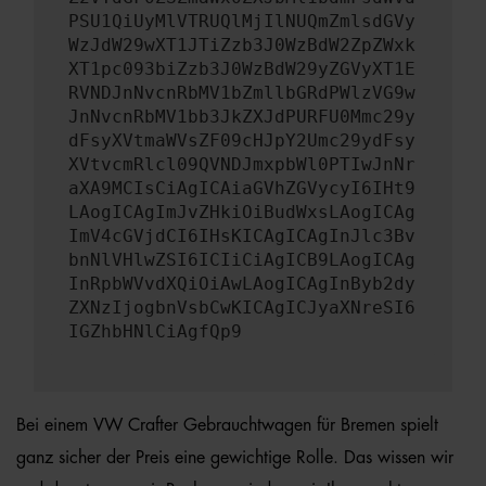
PSU1QiUyMlVTRUQlMjIlNUQmZmlsdGVy
WzJdW29wXT1JTiZzb3J0WzBdW2ZpZWxk
XT1pc093biZzb3J0WzBdW29yZGVyXT1E
RVNDJnNvcnRbMV1bZmllbGRdPWlzVG9w
JnNvcnRbMV1bb3JkZXJdPURFU0Mmc29y
dFsyXVtmaWVsZF09cHJpY2Umc29ydFsy
XVtvcmRlcl09QVNDJmxpbWl0PTIwJnNr
aXA9MCIsCiAgICAiaGVhZGVycyI6IHt9
LAogICAgImJvZHkiOiBudWxsLAogICAg
ImV4cGVjdCI6IHsKICAgICAgInJlc3Bv
bnNlVHlwZSI6ICIiCiAgICB9LAogICAg
InRpbWVvdXQiOiAwLAogICAgInByb2dy
ZXNzIjogbnVsbCwKICAgICJyaXNreSI6
IGZhbHNlCiAgfQp9
Bei einem VW Crafter Gebrauchtwagen für Bremen spielt
ganz sicher der Preis eine gewichtige Rolle. Das wissen wir