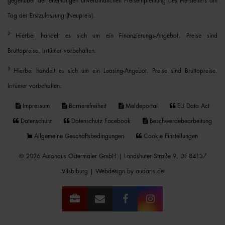
gegenüber der ehemaligen unverbindlichen Preisempfehlung des Herstellers am
Tag der Erstzulassung (Neupreis).
2
Hierbei handelt es sich um ein Finanzierungs-Angebot. Preise sind
Bruttopreise. Irrtümer vorbehalten.
3
Hierbei handelt es sich um ein Leasing-Angebot. Preise sind Bruttopreise.
Irrtümer vorbehalten.
Impressum
Barrierefreiheit
Meldeportal
EU Data Act
Datenschutz
Datenschutz Facebook
Beschwerdebearbeitung
Allgemeine Geschäftsbedingungen
Cookie Einstellungen
© 2026 Autohaus Ostermaier GmbH | Landshuter Straße 9, DE-84137
Vilsbiburg |
Webdesign by audaris.de