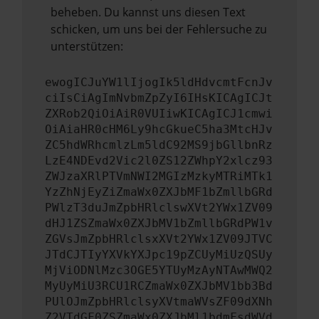
beheben. Du kannst uns diesen Text
schicken, um uns bei der Fehlersuche zu
unterstützen:
ewogICJuYW1lIjogIk5ldHdvcmtFcnJv
ciIsCiAgImNvbmZpZyI6IHsKICAgICJt
ZXRob2QiOiAiR0VUIiwKICAgICJ1cmwi
OiAiaHR0cHM6Ly9hcGkueC5ha3MtcHJv
ZC5hdWRhcmlzLm5ldC92MS9jbGllbnRz
LzE4NDEvd2Vic2l0ZS12ZWhpY2xlcz93
ZWJzaXRlPTVmNWI2MGIzMzkyMTRiMTk1
YzZhNjEyZiZmaWx0ZXJbMF1bZmllbGRd
PWlzT3duJmZpbHRlclswXVt2YWx1ZV09
dHJ1ZSZmaWx0ZXJbMV1bZmllbGRdPW1v
ZGVsJmZpbHRlclsxXVt2YWx1ZV09JTVC
JTdCJTIyYXVkYXJpc19pZCUyMiUzQSUy
MjViODNlMzc3OGE5YTUyMzAyNTAwMWQ2
MyUyMiU3RCU1RCZmaWx0ZXJbMV1bb3Bd
PUlOJmZpbHRlclsyXVtmaWVsZF09dXNh
Z2VTdGF0ZSZmaWx0ZXJbMl1bdmFsdWVd