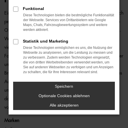
Funktional
Ein VW Crafter Gebrauchtwagen und Bremen passen einfach
Diese Technologien bieten die bestmögliche Funktionalität
der Webseite. Services von Drittanbietern wie Google
perfekt zusammen. Dies ließe sich natürlich auch für andere
Maps, Chats, Fahrzeugbewertungssystem und weitere
werden aktiviert.
Orte sagen, denn dieses Modell überzeugt auf ganzer Linie.
Wir von der Auto-Familie Ostermaier arbeiten bereits seit
Statistik und Marketing
vielen Jahren mit VW und sind von der Qualität der
Diese Technologien ermöglichen es uns, die Nutzung der
Webseite zu analysieren, um die Leistung zu messen und
Fahrzeuge begeistert. Dennoch gehen wir auf Nummer sicher
zu verbessern. Zudem werden Technologien eingesetzt,
die von dritten Werbetreibenden verwendet werden, um
und schauen bei jedem VW Crafter Gebrauchtwagen für
Sie auf anderen Webseiten zu verfolgen und um Anzeigen
zu schalten, die für Ihre Interessen relevant sind.
Bremen genauestens nach. Konkret bedeutet dies, dass jedes
Auto in unserer Meisterwerkstatt gastiert und dort überprüft
Speichern
und ggf. repariert und gewartet wird. Unser Credo besteht
Optionale Cookies ablehnen
darin, dass wir nur erstklassige Fahrzeuge auf die Straßen
Alle akzeptieren
von Bremen lassen. Ohne „Wenn und Aber“.
Marken