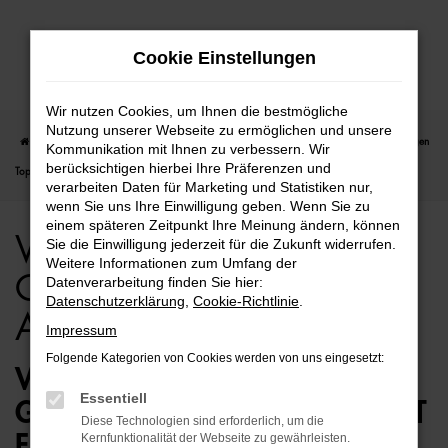
Zum
Cookie Einstellungen
Hauptinhalt
springen
Wir nutzen Cookies, um Ihnen die bestmögliche
Nutzung unserer Webseite zu ermöglichen und unsere
Startseite
Bremen
VW
VW Crafter
VW Crafter für Bremen Gebrauchtwagen
Kommunikation mit Ihnen zu verbessern. Wir
berücksichtigen hierbei Ihre Präferenzen und
Top Angebote
verarbeiten Daten für Marketing und Statistiken nur,
wenn Sie uns Ihre Einwilligung geben. Wenn Sie zu
einem späteren Zeitpunkt Ihre Meinung ändern, können
VW Crafter für Bremen
Sie die Einwilligung jederzeit für die Zukunft widerrufen.
Weitere Informationen zum Umfang der
Gebrauchtwagen Top
Datenverarbeitung finden Sie hier:
Datenschutzerklärung
,
Cookie-Richtlinie
.
Angebote
Impressum
Folgende Kategorien von Cookies werden von uns eingesetzt:
VW CRAFTER
Essentiell
GEBRAUCHTWAGEN – PERFEKT
Diese Technologien sind erforderlich, um die
FÜR BREMEN GEEIGNET
Kernfunktionalität der Webseite zu gewährleisten.