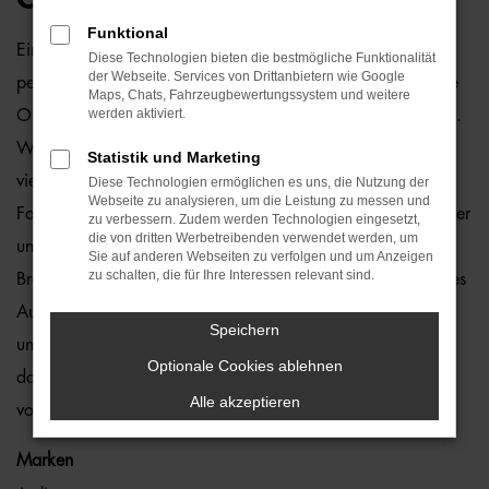
Funktional
Ein VW Golf Gebrauchtwagen und Bremen passen einfach
Diese Technologien bieten die bestmögliche Funktionalität
der Webseite. Services von Drittanbietern wie Google
perfekt zusammen. Dies ließe sich natürlich auch für andere
Maps, Chats, Fahrzeugbewertungssystem und weitere
werden aktiviert.
Orte sagen, denn dieses Modell überzeugt auf ganzer Linie.
Wir von der Auto-Familie Ostermaier arbeiten bereits seit
Statistik und Marketing
vielen Jahren mit VW und sind von der Qualität der
Diese Technologien ermöglichen es uns, die Nutzung der
Webseite zu analysieren, um die Leistung zu messen und
Fahrzeuge begeistert. Dennoch gehen wir auf Nummer sicher
zu verbessern. Zudem werden Technologien eingesetzt,
die von dritten Werbetreibenden verwendet werden, um
und schauen bei jedem VW Golf Gebrauchtwagen für
Sie auf anderen Webseiten zu verfolgen und um Anzeigen
zu schalten, die für Ihre Interessen relevant sind.
Bremen genauestens nach. Konkret bedeutet dies, dass jedes
Auto in unserer Meisterwerkstatt gastiert und dort überprüft
Speichern
und ggf. repariert und gewartet wird. Unser Credo besteht
Optionale Cookies ablehnen
darin, dass wir nur erstklassige Fahrzeuge auf die Straßen
Alle akzeptieren
von Bremen lassen. Ohne „Wenn und Aber“.
Marken