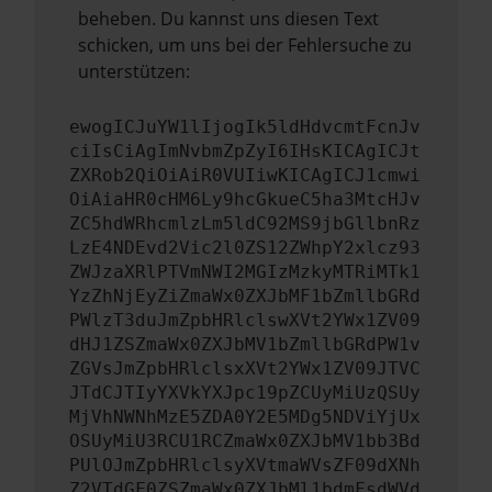
beheben. Du kannst uns diesen Text
schicken, um uns bei der Fehlersuche zu
unterstützen:
ewogICJuYW1lIjogIk5ldHdvcmtFcnJv
ciIsCiAgImNvbmZpZyI6IHsKICAgICJt
ZXRob2QiOiAiR0VUIiwKICAgICJ1cmwi
OiAiaHR0cHM6Ly9hcGkueC5ha3MtcHJv
ZC5hdWRhcmlzLm5ldC92MS9jbGllbnRz
LzE4NDEvd2Vic2l0ZS12ZWhpY2xlcz93
ZWJzaXRlPTVmNWI2MGIzMzkyMTRiMTk1
YzZhNjEyZiZmaWx0ZXJbMF1bZmllbGRd
PWlzT3duJmZpbHRlclswXVt2YWx1ZV09
dHJ1ZSZmaWx0ZXJbMV1bZmllbGRdPW1v
ZGVsJmZpbHRlclsxXVt2YWx1ZV09JTVC
JTdCJTIyYXVkYXJpc19pZCUyMiUzQSUy
MjVhNWNhMzE5ZDA0Y2E5MDg5NDViYjUx
OSUyMiU3RCU1RCZmaWx0ZXJbMV1bb3Bd
PUlOJmZpbHRlclsyXVtmaWVsZF09dXNh
Z2VTdGF0ZSZmaWx0ZXJbMl1bdmFsdWVd