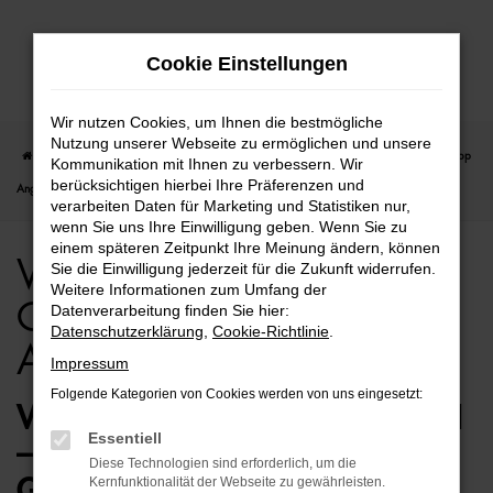
Zum
Cookie Einstellungen
Hauptinhalt
springen
Wir nutzen Cookies, um Ihnen die bestmögliche
Nutzung unserer Webseite zu ermöglichen und unsere
Startseite
Bremen
VW
VW Golf
VW Golf für Bremen Gebrauchtwagen Top
Kommunikation mit Ihnen zu verbessern. Wir
berücksichtigen hierbei Ihre Präferenzen und
Angebote
verarbeiten Daten für Marketing und Statistiken nur,
wenn Sie uns Ihre Einwilligung geben. Wenn Sie zu
einem späteren Zeitpunkt Ihre Meinung ändern, können
VW Golf für Bremen
Sie die Einwilligung jederzeit für die Zukunft widerrufen.
Weitere Informationen zum Umfang der
Gebrauchtwagen Top
Datenverarbeitung finden Sie hier:
Datenschutzerklärung
,
Cookie-Richtlinie
.
Angebote
Impressum
Folgende Kategorien von Cookies werden von uns eingesetzt:
VW GOLF GEBRAUCHTWAGEN
Essentiell
– PERFEKT FÜR BREMEN
Diese Technologien sind erforderlich, um die
GEEIGNET
Kernfunktionalität der Webseite zu gewährleisten.