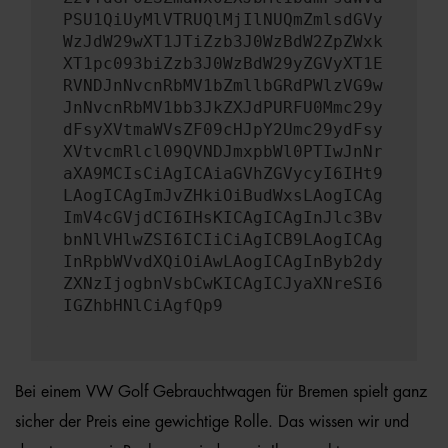
PSU1QiUyMlVTRUQlMjIlNUQmZmlsdGVy
WzJdW29wXT1JTiZzb3J0WzBdW2ZpZWxk
XT1pc093biZzb3J0WzBdW29yZGVyXT1E
RVNDJnNvcnRbMV1bZmllbGRdPWlzVG9w
JnNvcnRbMV1bb3JkZXJdPURFU0Mmc29y
dFsyXVtmaWVsZF09cHJpY2Umc29ydFsy
XVtvcmRlcl09QVNDJmxpbWl0PTIwJnNr
aXA9MCIsCiAgICAiaGVhZGVycyI6IHt9
LAogICAgImJvZHkiOiBudWxsLAogICAg
ImV4cGVjdCI6IHsKICAgICAgInJlc3Bv
bnNlVHlwZSI6ICIiCiAgICB9LAogICAg
InRpbWVvdXQiOiAwLAogICAgInByb2dy
ZXNzIjogbnVsbCwKICAgICJyaXNreSI6
IGZhbHNlCiAgfQp9
Bei einem VW Golf Gebrauchtwagen für Bremen spielt ganz
sicher der Preis eine gewichtige Rolle. Das wissen wir und