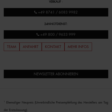
VERKAUF
:
+49 8741 / 6083 9982
24H-NOTDIENST
:
+49 800 / 9633 999
TEAM
ANFAHRT
KONTAKT
MEHR INFOS
NEWSLETTER ABONNIEREN
1
Ehemaliger Neupreis (Unverbindliche Preisempfehlung des Herstellers am Tag
der Erstzulassung).