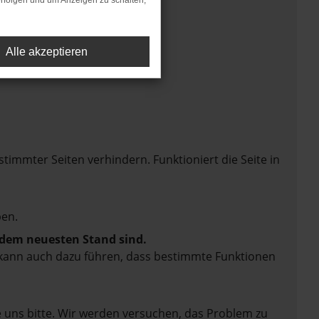
rfolgen und um Anzeigen zu schalten,
Alle akzeptieren
mmter Seiten verhindern. Funktioniert die Seite in
en.
f dem neuesten Stand sind.
rn kann auch dazu führen, dass bestimmte Funktionen
e uns bitte. Wir werden versuchen, das Problem zu