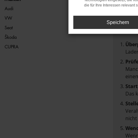
Technologien eingesetzt, die v
die für Ihre Interessen relevant s
FEH
Audi
VW
Speichern
Beim Lad
Seat
Hier sin
Škoda
Über
CUPRA
Laden
Prüf
Manch
einem
Start
Das 
Stell
Veral
nicht
Wend
Wenn 