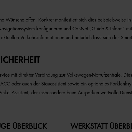
ine Wünsche offen. Konkret manifestiert sich dies beispielsweise 
in Navigationssystem konfigurieren und Car-Net „Guide & Inform“ m
 mit aktuellen Verkehrsinformationen und natürlich lässt sich das 
ICHERHEIT
vice mit direkter Verbindung zur Volkswagen-Notrufzentrale. Diese
 mit ACC oder auch der Stauassistent sowie ein optionales Parklen
nkel-Assistent, der insbesondere beim Ausparken wertvolle Dienste
GE ÜBERBLICK
WERKSTATT ÜBERB