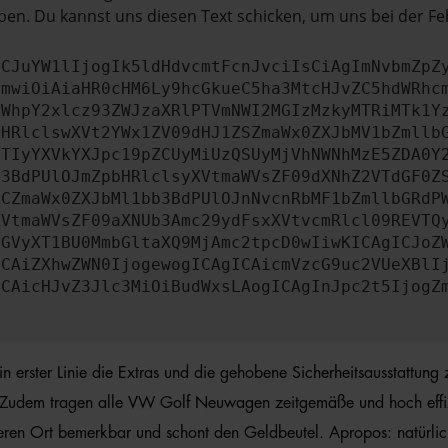
en. Du kannst uns diesen Text schicken, um uns bei der Fe
ICJuYW1lIjogIk5ldHdvcmtFcnJvciIsCiAgImNvbmZpZ
cmwiOiAiaHR0cHM6Ly9hcGkueC5ha3MtcHJvZC5hdWRhc
ZWhpY2xlcz93ZWJzaXRlPTVmNWI2MGIzMzkyMTRiMTk1Y
bHRlclswXVt2YWx1ZV09dHJ1ZSZmaWx0ZXJbMV1bZmllb
JTIyYXVkYXJpc19pZCUyMiUzQSUyMjVhNWNhMzE5ZDA0Y
b3BdPUlOJmZpbHRlclsyXVtmaWVsZF09dXNhZ2VTdGF0Z
RCZmaWx0ZXJbMl1bb3BdPUlOJnNvcnRbMF1bZmllbGRdP
XVtmaWVsZF09aXNUb3Amc29ydFsxXVtvcmRlcl09REVTQ
ZGVyXT1BU0MmbGltaXQ9MjAmc2tpcD0wIiwKICAgICJoZ
ICAiZXhwZWN0IjogewogICAgICAicmVzcG9uc2VUeXBlI
ICAicHJvZ3Jlc3MiOiBudWxsLAogICAgInJpc2t5IjogZ
rster Linie die Extras und die gehobene Sicherheitsausstattung zu
. Zudem tragen alle VW Golf Neuwagen zeitgemäße und hoch effizi
deren Ort bemerkbar und schont den Geldbeutel. Apropos: natürl