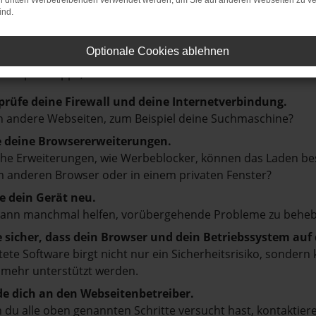
on dritten Werbetreibenden verwendet werden, um Sie auf anderen Webseiten zu ve
ind.
LER: NETWORK ERROR
Optionale Cookies ablehnen
en ist ein Fehler aufgetreten.
d ein paar Tipps, die dir helfen können:
prüfe deine Firewall und deine Internetverbindung.
 andere Webseiten, zum Beispiel deine Suchmaschine?
e deine Browsererweiterungen.
e Erweiterungen, wie Werbeblocker, können das Laden besti
 anderen Browser oder in einem privaten Fenster?
e dein Gerät neu.
kann manchmal helfen, vorübergehende Probleme zu beheb
e sicher, dass dein Browser und dein Betriebssystem au
tete Software birgt nicht nur ein Sicherheitsrisiko, sonde
 mehr unterstützt werden.
e dich an den Webseitenbetreiber.
du alle oben genannten Schritte versucht hast, kontaktier