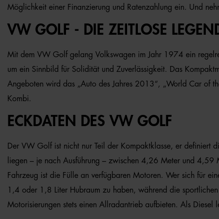
Möglichkeit einer Finanzierung und Ratenzahlung ein. Und nehm
VW GOLF - DIE ZEITLOSE LEGEN
Mit dem VW Golf gelang Volkswagen im Jahr 1974 ein regelrec
um ein Sinnbild für Solidität und Zuverlässigkeit. Das Kompaktm
Angeboten wird das „Auto des Jahres 2013“, „World Car of the
Kombi.
ECKDATEN DES VW GOLF
Der VW Golf ist nicht nur Teil der Kompaktklasse, er definiert
liegen – je nach Ausführung – zwischen 4,26 Meter und 4,59 Me
Fahrzeug ist die Fülle an verfügbaren Motoren. Wer sich für ein
1,4 oder 1,8 Liter Hubraum zu haben, während die sportlichen 
Motorisierungen stets einen Allradantrieb aufbieten. Als Diese