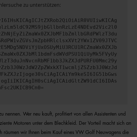
hlersuche zu unterstützen:
yI6IHsKICAgICJtZXRob2QiOiAiR0VUIiwKICAg
mlzLm5ldC92MS9jbGllbnRzLzE4NDEvd2Vic2l0
zZhNjEyZiZmaWx0ZXJbMF1bZmllbGRdPWlzT3du
GRdPW1vZGVsJmZpbHRlclsxXVt2YWx1ZV09JTVC
2E5MDg5NDViYjUxOSUyMiU3RCU1RCZmaWx0ZXJb
SZmaWx0ZXJbMl1bdmFsdWVdPSU1QiUyMk5FVyUy
WlzT3duJnNvcnRbMF1bb3JkZXJdPURFU0Mmc29y
yZzb3J0WzJdW2ZpZWxkXT1wcmljZSZzb3J0WzJd
WFkZXJzIjoge30sCiAgICAiYm9keSI6IG51bGws
jogIiIKICAgIH0sCiAgICAidGltZW91dCI6IDAs
mFsc2UKICB9Cn0=
 nennen. Wer neu kauft, profitiert von allen Assistenten und
ente Motoren unter dem Blechkleid. Der Vorteil macht sich an
ich räumen wir Ihnen beim Kauf eines VW Golf Neuwagens die