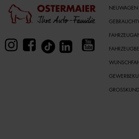
NEUWAGEN
GEBRAUCH
FAHRZEUGA
FAHRZEUGB
WUNSCHFA
GEWERBEK
GROSSKUN