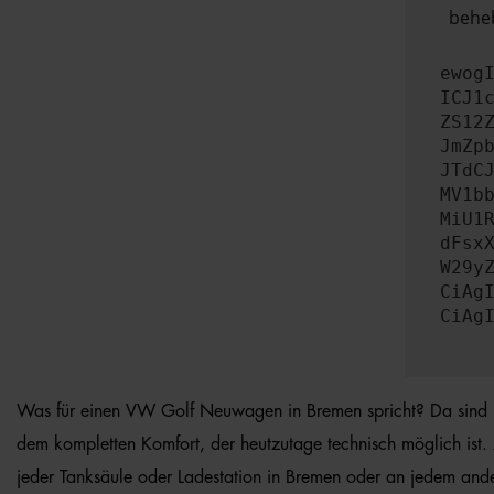
beheb
ewog
ICJ1
ZS12
JmZp
JTdC
MV1b
MiU1
dFsx
W29y
CiAg
CiAg
Was für einen VW Golf Neuwagen in Bremen spricht? Da sind in e
dem kompletten Komfort, der heutzutage technisch möglich ist
jeder Tanksäule oder Ladestation in Bremen oder an jedem an