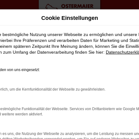
Cookie Einstellungen
ie bestmögliche Nutzung unserer Webseite zu ermöglichen und unsere
hierbei Ihre Präferenzen und verarbeiten Daten für Marketing und Stati
einem späteren Zeitpunkt Ihre Meinung ändern, können Sie die Einwillig
agen Top Angebote
en zum Umfang der Datenverarbeitung finden Sie hier:
Datenschutzerkl
TKLASSIGE ALTERNATIVE FÜR BR
en von uns eingesetzt:
durch Bremen fahren? Zu teuer? Von wegen, denn wir von der Aut
rlich, um die Kernfunktionalität der Webseite zu gewährleisten.
lf Neuwagen nach Bremen oder an einen anderen Ort in der Umge
on unserem Service. Hierzu gehört in vollem Umfang auch die Ber
estmögliche Funktionalität der Webseite. Services von Drittanbietern wie Google 
. Zudem üben wir unseren Beruf mit Leidenschaft aus – und das Tag
eitere werden aktiviert.
 es uns, die Nutzung der Webseite zu analysieren, um die Leistung zu messen u