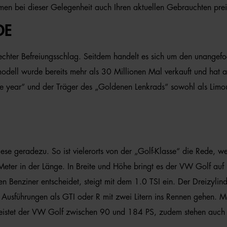
en bei dieser Gelegenheit auch Ihren aktuellen Gebrauchten prei
DE
hter Befreiungsschlag. Seitdem handelt es sich um den unangefo
odell wurde bereits mehr als 30 Millionen Mal verkauft und hat au
 year“ und der Träger des „Goldenen Lenkrads“ sowohl als Limous
 diese geradezu. So ist vielerorts von der „Golf-Klasse“ die Rede
ter in der Länge. In Breite und Höhe bringt es der VW Golf auf 
en Benziner entscheidet, steigt mit dem 1.0 TSI ein. Der Dreizyli
Ausführungen als GTI oder R mit zwei Litern ins Rennen gehen. M
l leistet der VW Golf zwischen 90 und 184 PS, zudem stehen auch 