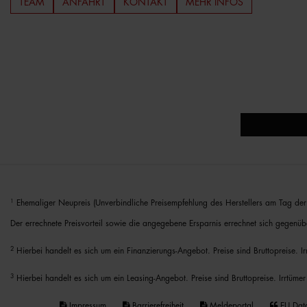
TEAM
ANFAHRT
KONTAKT
MEHR INFOS
1
Ehemaliger Neupreis (Unverbindliche Preisempfehlung des Herstellers am Tag der 
Der errechnete Preisvorteil sowie die angegebene Ersparnis errechnet sich gegenüb
2
Hierbei handelt es sich um ein Finanzierungs-Angebot. Preise sind Bruttopreise. I
3
Hierbei handelt es sich um ein Leasing-Angebot. Preise sind Bruttopreise. Irrtümer
Impressum
Barrierefreiheit
Meldeportal
EU Dat