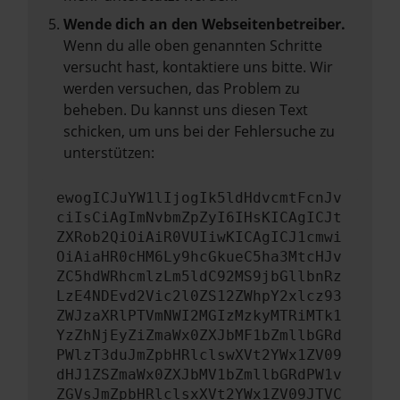
Wende dich an den Webseitenbetreiber.
Wenn du alle oben genannten Schritte
versucht hast, kontaktiere uns bitte. Wir
werden versuchen, das Problem zu
beheben. Du kannst uns diesen Text
schicken, um uns bei der Fehlersuche zu
unterstützen:
ewogICJuYW1lIjogIk5ldHdvcmtFcnJv
ciIsCiAgImNvbmZpZyI6IHsKICAgICJt
ZXRob2QiOiAiR0VUIiwKICAgICJ1cmwi
OiAiaHR0cHM6Ly9hcGkueC5ha3MtcHJv
ZC5hdWRhcmlzLm5ldC92MS9jbGllbnRz
LzE4NDEvd2Vic2l0ZS12ZWhpY2xlcz93
ZWJzaXRlPTVmNWI2MGIzMzkyMTRiMTk1
YzZhNjEyZiZmaWx0ZXJbMF1bZmllbGRd
PWlzT3duJmZpbHRlclswXVt2YWx1ZV09
dHJ1ZSZmaWx0ZXJbMV1bZmllbGRdPW1v
ZGVsJmZpbHRlclsxXVt2YWx1ZV09JTVC