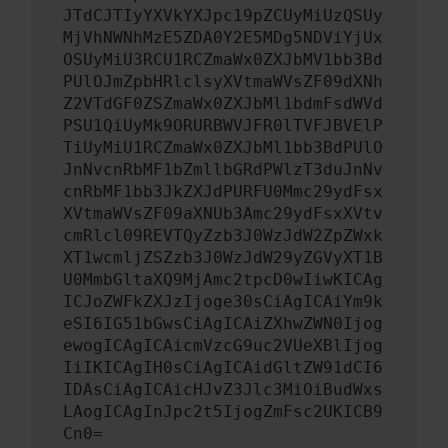
JTdCJTIyYXVkYXJpc19pZCUyMiUzQSUy
MjVhNWNhMzE5ZDA0Y2E5MDg5NDViYjUx
OSUyMiU3RCU1RCZmaWx0ZXJbMV1bb3Bd
PUlOJmZpbHRlclsyXVtmaWVsZF09dXNh
Z2VTdGF0ZSZmaWx0ZXJbMl1bdmFsdWVd
PSU1QiUyMk9ORURBWVJFR0lTVFJBVElP
TiUyMiU1RCZmaWx0ZXJbMl1bb3BdPUlO
JnNvcnRbMF1bZmllbGRdPWlzT3duJnNv
cnRbMF1bb3JkZXJdPURFU0Mmc29ydFsx
XVtmaWVsZF09aXNUb3Amc29ydFsxXVtv
cmRlcl09REVTQyZzb3J0WzJdW2ZpZWxk
XT1wcmljZSZzb3J0WzJdW29yZGVyXT1B
U0MmbGltaXQ9MjAmc2tpcD0wIiwKICAg
ICJoZWFkZXJzIjoge30sCiAgICAiYm9k
eSI6IG51bGwsCiAgICAiZXhwZWN0Ijog
ewogICAgICAicmVzcG9uc2VUeXBlIjog
IiIKICAgIH0sCiAgICAidGltZW91dCI6
IDAsCiAgICAicHJvZ3Jlc3MiOiBudWxs
LAogICAgInJpc2t5IjogZmFsc2UKICB9
Cn0=