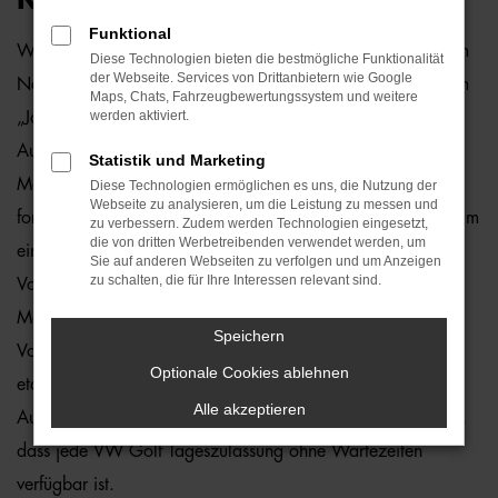
Funktional
Was unterscheidet eine VW Golf Tageszulassung von einem
Diese Technologien bieten die bestmögliche Funktionalität
der Webseite. Services von Drittanbietern wie Google
Neuwagen? Genau genommen nichts, sodass Sie mit einem
Maps, Chats, Fahrzeugbewertungssystem und weitere
werden aktiviert.
„Ja“ in einem noch keinen einzigen Kilometer gefahrenen
Auto in Bremen mobil sind. Preislich sparen Sie eine ganze
Statistik und Marketing
Menge gegenüber dem klassischen Neufahrzeug, denn
Diese Technologien ermöglichen es uns, die Nutzung der
Webseite zu analysieren, um die Leistung zu messen und
formell handelt es sich bei einer VW Golf Tageszulassung um
zu verbessern. Zudem werden Technologien eingesetzt,
die von dritten Werbetreibenden verwendet werden, um
einen Gebrauchten. Der Grund liegt im Eintrag eines
Sie auf anderen Webseiten zu verfolgen und um Anzeigen
zu schalten, die für Ihre Interessen relevant sind.
Vorbesitzers in den Fahrzeugpapieren und damit der
Möglichkeit, höhere Preisnachlässe einzuräumen. Diese
Speichern
Vorgehensweise ist sowohl in Bremen als auch anderenorts
Optionale Cookies ablehnen
etabliert und unterläuft die preislichen Vorgaben seitens der
Alle akzeptieren
Automobilhersteller. Ein positiver Nebeneffekt besteht darin,
dass jede VW Golf Tageszulassung ohne Wartezeiten
verfügbar ist.