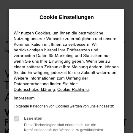
Zum
Cookie Einstellungen
Hauptinhalt
springen
Wir nutzen Cookies, um Ihnen die bestmögliche
Nutzung unserer Webseite zu ermöglichen und unsere
Startseite
Bremen
VW
VW Golf
VW Golf für Bremen Tageszulassung Top
Kommunikation mit Ihnen zu verbessern. Wir
berücksichtigen hierbei Ihre Präferenzen und
Angebote
verarbeiten Daten für Marketing und Statistiken nur,
wenn Sie uns Ihre Einwilligung geben. Wenn Sie zu
einem späteren Zeitpunkt Ihre Meinung ändern, können
VW Golf für Bremen
Sie die Einwilligung jederzeit für die Zukunft widerrufen.
Weitere Informationen zum Umfang der
Tageszulassung Top
Datenverarbeitung finden Sie hier:
Datenschutzerklärung
,
Cookie-Richtlinie
.
Angebote
Impressum
Folgende Kategorien von Cookies werden von uns eingesetzt:
VW GOLF TAGESZULASSUNG
Essentiell
FÜR BREMEN – AUTOKAUF MIT
Diese Technologien sind erforderlich, um die
KÖPFCHEN
Kernfunktionalität der Webseite zu gewährleisten.