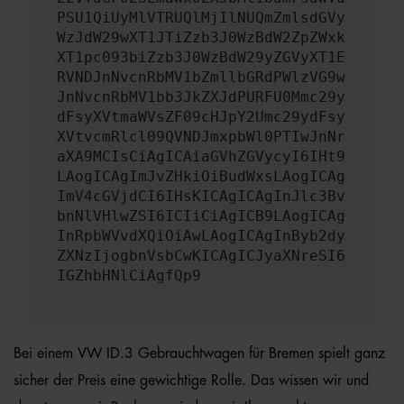
PSU1QiUyMlVTRUQlMjIlNUQmZmlsdGVy
WzJdW29wXT1JTiZzb3J0WzBdW2ZpZWxk
XT1pc093biZzb3J0WzBdW29yZGVyXT1E
RVNDJnNvcnRbMV1bZmllbGRdPWlzVG9w
JnNvcnRbMV1bb3JkZXJdPURFU0Mmc29y
dFsyXVtmaWVsZF09cHJpY2Umc29ydFsy
XVtvcmRlcl09QVNDJmxpbWl0PTIwJnNr
aXA9MCIsCiAgICAiaGVhZGVycyI6IHt9
LAogICAgImJvZHkiOiBudWxsLAogICAg
ImV4cGVjdCI6IHsKICAgICAgInJlc3Bv
bnNlVHlwZSI6ICIiCiAgICB9LAogICAg
InRpbWVvdXQiOiAwLAogICAgInByb2dy
ZXNzIjogbnVsbCwKICAgICJyaXNreSI6
IGZhbHNlCiAgfQp9
Bei einem VW ID.3 Gebrauchtwagen für Bremen spielt ganz
sicher der Preis eine gewichtige Rolle. Das wissen wir und