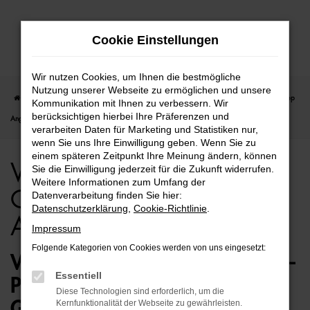
Zum
Cookie Einstellungen
Hauptinhalt
springen
Wir nutzen Cookies, um Ihnen die bestmögliche
Nutzung unserer Webseite zu ermöglichen und unsere
Startseite
Bremen
VW
VW ID.3
VW ID.3 für Bremen Gebrauchtwagen Top
Kommunikation mit Ihnen zu verbessern. Wir
berücksichtigen hierbei Ihre Präferenzen und
Angebote
verarbeiten Daten für Marketing und Statistiken nur,
wenn Sie uns Ihre Einwilligung geben. Wenn Sie zu
einem späteren Zeitpunkt Ihre Meinung ändern, können
VW ID.3 für Bremen
Sie die Einwilligung jederzeit für die Zukunft widerrufen.
Weitere Informationen zum Umfang der
Gebrauchtwagen Top
Datenverarbeitung finden Sie hier:
Datenschutzerklärung
,
Cookie-Richtlinie
.
Angebote
Impressum
Folgende Kategorien von Cookies werden von uns eingesetzt:
VW ID.3 GEBRAUCHTWAGEN –
Essentiell
PERFEKT FÜR BREMEN
Diese Technologien sind erforderlich, um die
GEEIGNET
Kernfunktionalität der Webseite zu gewährleisten.