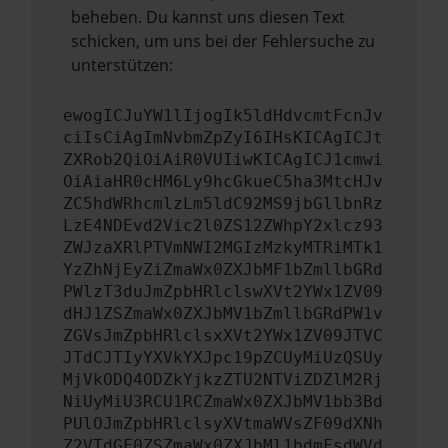
beheben. Du kannst uns diesen Text
schicken, um uns bei der Fehlersuche zu
unterstützen:
ewogICJuYW1lIjogIk5ldHdvcmtFcnJv
ciIsCiAgImNvbmZpZyI6IHsKICAgICJt
ZXRob2QiOiAiR0VUIiwKICAgICJ1cmwi
OiAiaHR0cHM6Ly9hcGkueC5ha3MtcHJv
ZC5hdWRhcmlzLm5ldC92MS9jbGllbnRz
LzE4NDEvd2Vic2l0ZS12ZWhpY2xlcz93
ZWJzaXRlPTVmNWI2MGIzMzkyMTRiMTk1
YzZhNjEyZiZmaWx0ZXJbMF1bZmllbGRd
PWlzT3duJmZpbHRlclswXVt2YWx1ZV09
dHJ1ZSZmaWx0ZXJbMV1bZmllbGRdPW1v
ZGVsJmZpbHRlclsxXVt2YWx1ZV09JTVC
JTdCJTIyYXVkYXJpc19pZCUyMiUzQSUy
MjVkODQ4ODZkYjkzZTU2NTViZDZlM2Rj
NiUyMiU3RCU1RCZmaWx0ZXJbMV1bb3Bd
PUlOJmZpbHRlclsyXVtmaWVsZF09dXNh
Z2VTdGF0ZSZmaWx0ZXJbMl1bdmFsdWVd