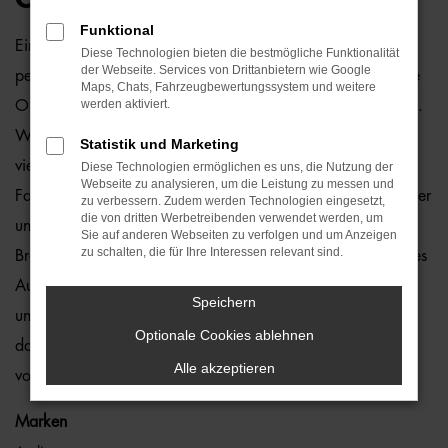
Funktional
Ein VW ID.3 Gebrauchtwagen und Bremen passen einfach
Diese Technologien bieten die bestmögliche Funktionalität
der Webseite. Services von Drittanbietern wie Google
perfekt zusammen. Dies ließe sich natürlich auch für andere
Maps, Chats, Fahrzeugbewertungssystem und weitere
werden aktiviert.
Orte sagen, denn dieses Modell überzeugt auf ganzer Linie.
Wir von der Auto-Familie Ostermaier arbeiten bereits seit
Statistik und Marketing
vielen Jahren mit VW und sind von der Qualität der
Diese Technologien ermöglichen es uns, die Nutzung der
Webseite zu analysieren, um die Leistung zu messen und
Fahrzeuge begeistert. Dennoch gehen wir auf Nummer sicher
zu verbessern. Zudem werden Technologien eingesetzt,
die von dritten Werbetreibenden verwendet werden, um
und schauen bei jedem VW ID.3 Gebrauchtwagen für
Sie auf anderen Webseiten zu verfolgen und um Anzeigen
zu schalten, die für Ihre Interessen relevant sind.
Bremen genauestens nach. Konkret bedeutet dies, dass jedes
Auto in unserer Meisterwerkstatt gastiert und dort überprüft
Speichern
und ggf. repariert und gewartet wird. Unser Credo besteht
Optionale Cookies ablehnen
darin, dass wir nur erstklassige Fahrzeuge auf die Straßen
Alle akzeptieren
von Bremen lassen. Ohne „Wenn und Aber“.
Marken