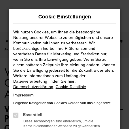
Zum
Cookie Einstellungen
Hauptinhalt
springen
Wir nutzen Cookies, um Ihnen die bestmögliche
Nutzung unserer Webseite zu ermöglichen und unsere
Startseite
Bremen
VW
VW ID.4
VW ID.4 für Bremen Gebrauchtwagen Top
Kommunikation mit Ihnen zu verbessern. Wir
berücksichtigen hierbei Ihre Präferenzen und
Angebote
verarbeiten Daten für Marketing und Statistiken nur,
wenn Sie uns Ihre Einwilligung geben. Wenn Sie zu
einem späteren Zeitpunkt Ihre Meinung ändern, können
VW ID.4 für Bremen
Sie die Einwilligung jederzeit für die Zukunft widerrufen.
Weitere Informationen zum Umfang der
Gebrauchtwagen Top
Datenverarbeitung finden Sie hier:
Datenschutzerklärung
,
Cookie-Richtlinie
.
Angebote
Impressum
Folgende Kategorien von Cookies werden von uns eingesetzt:
VW ID.4 GEBRAUCHTWAGEN –
Essentiell
PERFEKT FÜR BREMEN
Diese Technologien sind erforderlich, um die
GEEIGNET
Kernfunktionalität der Webseite zu gewährleisten.