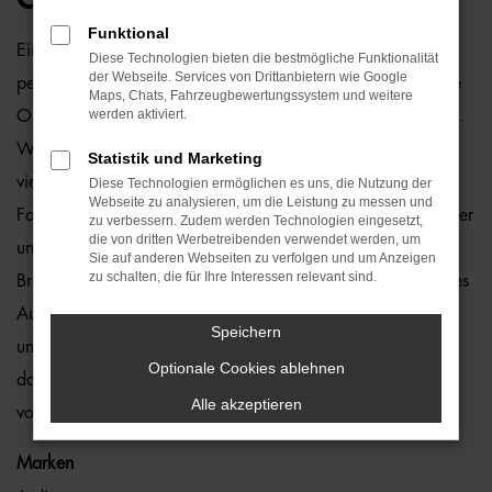
Funktional
Ein VW ID.4 Gebrauchtwagen und Bremen passen einfach
Diese Technologien bieten die bestmögliche Funktionalität
der Webseite. Services von Drittanbietern wie Google
perfekt zusammen. Dies ließe sich natürlich auch für andere
Maps, Chats, Fahrzeugbewertungssystem und weitere
werden aktiviert.
Orte sagen, denn dieses Modell überzeugt auf ganzer Linie.
Wir von der Auto-Familie Ostermaier arbeiten bereits seit
Statistik und Marketing
vielen Jahren mit VW und sind von der Qualität der
Diese Technologien ermöglichen es uns, die Nutzung der
Webseite zu analysieren, um die Leistung zu messen und
Fahrzeuge begeistert. Dennoch gehen wir auf Nummer sicher
zu verbessern. Zudem werden Technologien eingesetzt,
die von dritten Werbetreibenden verwendet werden, um
und schauen bei jedem VW ID.4 Gebrauchtwagen für
Sie auf anderen Webseiten zu verfolgen und um Anzeigen
zu schalten, die für Ihre Interessen relevant sind.
Bremen genauestens nach. Konkret bedeutet dies, dass jedes
Auto in unserer Meisterwerkstatt gastiert und dort überprüft
Speichern
und ggf. repariert und gewartet wird. Unser Credo besteht
Optionale Cookies ablehnen
darin, dass wir nur erstklassige Fahrzeuge auf die Straßen
Alle akzeptieren
von Bremen lassen. Ohne „Wenn und Aber“.
Marken