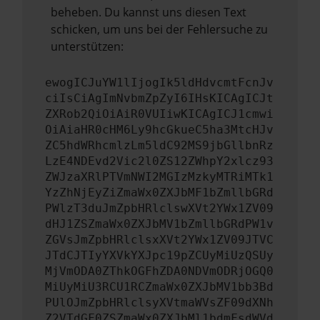
beheben. Du kannst uns diesen Text
schicken, um uns bei der Fehlersuche zu
unterstützen:
ewogICJuYW1lIjogIk5ldHdvcmtFcnJv
ciIsCiAgImNvbmZpZyI6IHsKICAgICJt
ZXRob2QiOiAiR0VUIiwKICAgICJ1cmwi
OiAiaHR0cHM6Ly9hcGkueC5ha3MtcHJv
ZC5hdWRhcmlzLm5ldC92MS9jbGllbnRz
LzE4NDEvd2Vic2l0ZS12ZWhpY2xlcz93
ZWJzaXRlPTVmNWI2MGIzMzkyMTRiMTk1
YzZhNjEyZiZmaWx0ZXJbMF1bZmllbGRd
PWlzT3duJmZpbHRlclswXVt2YWx1ZV09
dHJ1ZSZmaWx0ZXJbMV1bZmllbGRdPW1v
ZGVsJmZpbHRlclsxXVt2YWx1ZV09JTVC
JTdCJTIyYXVkYXJpc19pZCUyMiUzQSUy
MjVmODA0ZThkOGFhZDA0NDVmODRjOGQ0
MiUyMiU3RCU1RCZmaWx0ZXJbMV1bb3Bd
PUlOJmZpbHRlclsyXVtmaWVsZF09dXNh
Z2VTdGF0ZSZmaWx0ZXJbMl1bdmFsdWVd