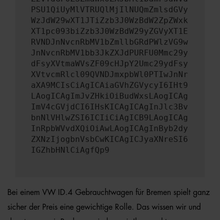
PSU1QiUyMlVTRUQlMjIlNUQmZmlsdGVy
WzJdW29wXT1JTiZzb3J0WzBdW2ZpZWxk
XT1pc093biZzb3J0WzBdW29yZGVyXT1E
RVNDJnNvcnRbMV1bZmllbGRdPWlzVG9w
JnNvcnRbMV1bb3JkZXJdPURFU0Mmc29y
dFsyXVtmaWVsZF09cHJpY2Umc29ydFsy
XVtvcmRlcl09QVNDJmxpbWl0PTIwJnNr
aXA9MCIsCiAgICAiaGVhZGVycyI6IHt9
LAogICAgImJvZHkiOiBudWxsLAogICAg
ImV4cGVjdCI6IHsKICAgICAgInJlc3Bv
bnNlVHlwZSI6ICIiCiAgICB9LAogICAg
InRpbWVvdXQiOiAwLAogICAgInByb2dy
ZXNzIjogbnVsbCwKICAgICJyaXNreSI6
IGZhbHNlCiAgfQp9
Bei einem VW ID.4 Gebrauchtwagen für Bremen spielt ganz
sicher der Preis eine gewichtige Rolle. Das wissen wir und