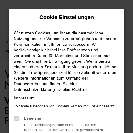
Zum
Cookie Einstellungen
Hauptinhalt
springen
Wir nutzen Cookies, um Ihnen die bestmögliche
Nutzung unserer Webseite zu ermöglichen und unsere
Startseite
Bremen
VW
VW ID.5
VW ID.5 für Bremen Neuwagen Top
Kommunikation mit Ihnen zu verbessern. Wir
berücksichtigen hierbei Ihre Präferenzen und
Angebote
verarbeiten Daten für Marketing und Statistiken nur,
wenn Sie uns Ihre Einwilligung geben. Wenn Sie zu
einem späteren Zeitpunkt Ihre Meinung ändern, können
VW ID.5 für Bremen
Sie die Einwilligung jederzeit für die Zukunft widerrufen.
Weitere Informationen zum Umfang der
Neuwagen Top Angebote
Datenverarbeitung finden Sie hier:
Datenschutzerklärung
,
Cookie-Richtlinie
.
Impressum
VW ID.5 NEUWAGEN – DIE
Folgende Kategorien von Cookies werden von uns eingesetzt:
ERSTKLASSIGE ALTERNATIVE
Essentiell
FÜR BREMEN
Diese Technologien sind erforderlich, um die
Kernfunktionalität der Webseite zu gewährleisten.