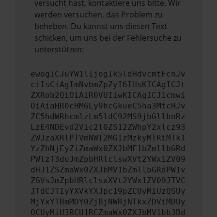
versucht hast, kontaktiere uns bitte. Wir
werden versuchen, das Problem zu
beheben. Du kannst uns diesen Text
schicken, um uns bei der Fehlersuche zu
unterstützen:
ewogICJuYW1lIjogIk5ldHdvcmtFcnJv
ciIsCiAgImNvbmZpZyI6IHsKICAgICJt
ZXRob2QiOiAiR0VUIiwKICAgICJ1cmwi
OiAiaHR0cHM6Ly9hcGkueC5ha3MtcHJv
ZC5hdWRhcmlzLm5ldC92MS9jbGllbnRz
LzE4NDEvd2Vic2l0ZS12ZWhpY2xlcz93
ZWJzaXRlPTVmNWI2MGIzMzkyMTRiMTk1
YzZhNjEyZiZmaWx0ZXJbMF1bZmllbGRd
PWlzT3duJmZpbHRlclswXVt2YWx1ZV09
dHJ1ZSZmaWx0ZXJbMV1bZmllbGRdPW1v
ZGVsJmZpbHRlclsxXVt2YWx1ZV09JTVC
JTdCJTIyYXVkYXJpc19pZCUyMiUzQSUy
MjYxYTBmMDY0ZjBjNWRjNTkxZDViMDUy
OCUyMiU3RCU1RCZmaWx0ZXJbMV1bb3Bd