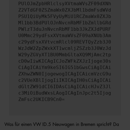
PUlOJmZpbHRlclsyXVtmaWVsZF09dXNh
Z2VTdGF0ZSZmaWx0ZXJbMl1bdmFsdWVd
PSU1QiUyMk5FVyUyMiU1RCZmaWx0ZXJb
Ml1bb3BdPUlOJnNvcnRbMF1bZmllbGRd
PWlzT3duJnNvcnRbMF1bb3JkZXJdPURF
U0Mmc29ydFsxXVtmaWVsZF09aXNUb3Am
c29ydFsxXVtvcmRlcl09REVTQyZzb3J0
WzJdW2ZpZWxkXT1wcmljZSZzb3J0WzJd
W29yZGVyXT1BU0MmbGltaXQ9MjAmc2tp
cD0wIiwKICAgICJoZWFkZXJzIjoge30s
CiAgICAiYm9keSI6IG51bGwsCiAgICAi
ZXhwZWN0IjogewogICAgICAicmVzcG9u
c2VUeXBlIjogIiIKICAgIH0sCiAgICAi
dGltZW91dCI6IDAsCiAgICAicHJvZ3Jl
c3MiOiBudWxsLAogICAgInJpc2t5Ijog
ZmFsc2UKICB9Cn0=
Was für einen VW ID.5 Neuwagen in Bremen spricht? Da