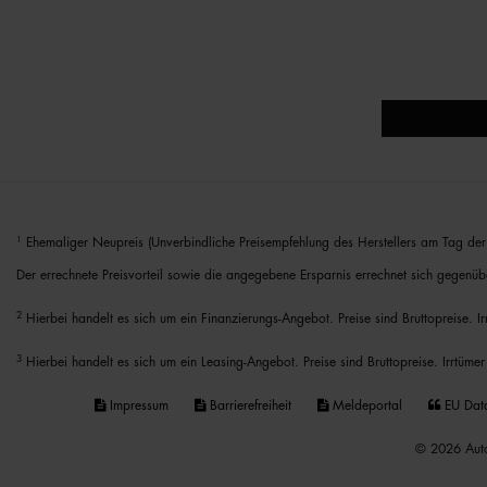
1
Ehemaliger Neupreis (Unverbindliche Preisempfehlung des Herstellers am Tag der 
Der errechnete Preisvorteil sowie die angegebene Ersparnis errechnet sich gegenüb
2
Hierbei handelt es sich um ein Finanzierungs-Angebot. Preise sind Bruttopreise. I
3
Hierbei handelt es sich um ein Leasing-Angebot. Preise sind Bruttopreise. Irrtümer
Impressum
Barrierefreiheit
Meldeportal
EU Dat
© 2026 Auto