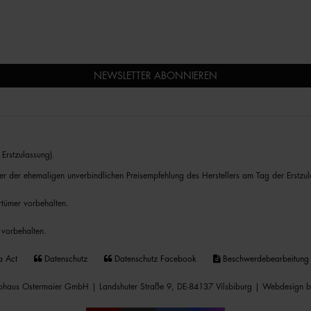
NEWSLETTER ABONNIEREN
Erstzulassung).
er der ehemaligen unverbindlichen Preisempfehlung des Herstellers am Tag der Erstzul
rrtümer vorbehalten.
 vorbehalten.
a Act
Datenschutz
Datenschutz Facebook
Beschwerdebearbeitung
haus Ostermaier GmbH | Landshuter Straße 9, DE-84137 Vilsbiburg |
Webdesign b