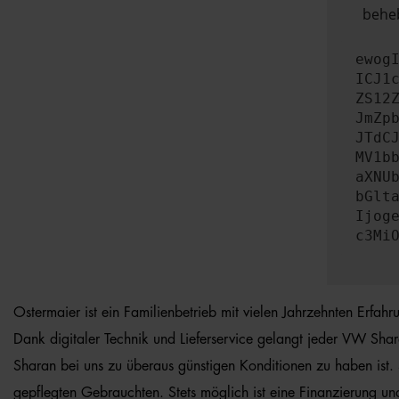
beheb
ewog
ICJ1
ZS12
JmZp
JTdC
MV1b
aXNU
bGlt
Ijog
c3Mi
Ostermaier ist ein Familienbetrieb mit vielen Jahrzehnten Erfa
Dank digitaler Technik und Lieferservice gelangt jeder VW Shar
Sharan bei uns zu überaus günstigen Konditionen zu haben ist.
gepflegten Gebrauchten. Stets möglich ist eine Finanzierung un