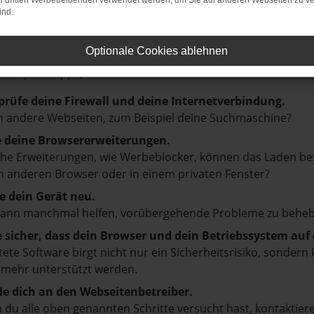
on dritten Werbetreibenden verwendet werden, um Sie auf anderen Webseiten zu ve
ind.
LER: NETWORK ERROR
Optionale Cookies ablehnen
en ist ein Fehler aufgetreten.
d ein paar Tipps, die dir helfen können:
prüfe deine Firewall und deine Internetverbindung.
 andere Webseiten, zum Beispiel deine Suchmaschine?
e deine Browsererweiterungen.
e Erweiterungen, wie Werbeblocker, können das Laden besti
 anderen Browser oder in einem privaten Fenster?
e dein Gerät neu.
kann manchmal helfen, vorübergehende Probleme zu beheb
e sicher, dass dein Browser und dein Betriebssystem au
tete Software birgt nicht nur ein Sicherheitsrisiko, sonde
 mehr unterstützt werden.
e dich an den Webseitenbetreiber.
du alle oben genannten Schritte versucht hast, kontaktier