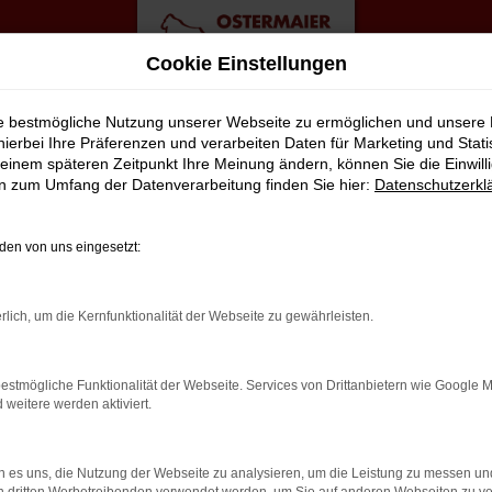
Cookie Einstellungen
ie bestmögliche Nutzung unserer Webseite zu ermöglichen und unsere
hierbei Ihre Präferenzen und verarbeiten Daten für Marketing und Stati
einem späteren Zeitpunkt Ihre Meinung ändern, können Sie die Einwillig
 Angebote
en zum Umfang der Datenverarbeitung finden Sie hier:
Datenschutzerkl
HARAN FÜR BREMEN?
en von uns eingesetzt:
lt viele Vorschläge rund um die Mobilität. Das gilt natürlich a
rlich, um die Kernfunktionalität der Webseite zu gewährleisten.
ässigen Fahrzeug, das perfekt zu nahezu jedem Anspruch in Breme
eil liegt auf der Hand, denn so erhalten Sie Ihren VW Sharan fre
estmögliche Funktionalität der Webseite. Services von Drittanbietern wie Google 
ingt gut? Dann kontaktieren Sie uns noch heute.
eitere werden aktiviert.
 es uns, die Nutzung der Webseite zu analysieren, um die Leistung zu messen u