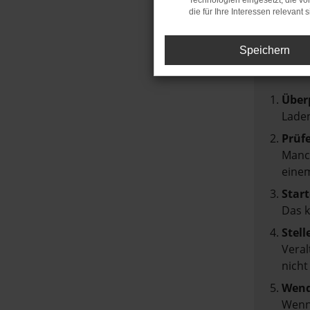
Technologien eingesetzt, die v
die für Ihre Interessen relevant s
FEH
Speichern
Beim Lad
Hier sin
Über
Laden
Prüf
Manch
einem
Start
Das 
Stell
Veral
nicht
Wend
Wenn 