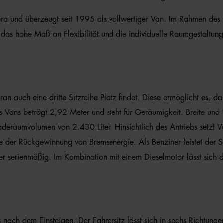
a und überzeugt seit 1995 als vollwertiger Van. Im Rahmen des 
as hohe Maß an Flexibilität und die individuelle Raumgestaltung 
n auch eine dritte Sitzreihe Platz findet. Diese ermöglicht es, d
es Vans beträgt 2,92 Meter und steht für Geräumigkeit. Breite u
deraumvolumen von 2.430 Liter. Hinsichtlich des Antriebs setzt V
owie der Rückgewinnung von Bremsenergie. Als Benziner leistet d
er serienmäßig. Im Kombination mit einem Dieselmotor lässt sich d
ch dem Einsteigen. Der Fahrersitz lässt sich in sechs Richtungen ve