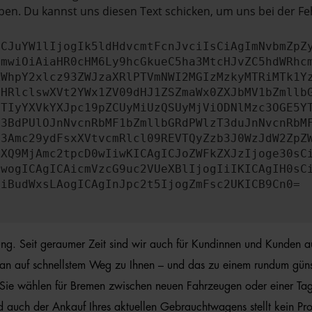
en. Du kannst uns diesen Text schicken, um uns bei der Fe
ICJuYW1lIjogIk5ldHdvcmtFcnJvciIsCiAgImNvbmZpZ
cmwiOiAiaHR0cHM6Ly9hcGkueC5ha3MtcHJvZC5hdWRhc
ZWhpY2xlcz93ZWJzaXRlPTVmNWI2MGIzMzkyMTRiMTk1Y
bHRlclswXVt2YWx1ZV09dHJ1ZSZmaWx0ZXJbMV1bZmllb
JTIyYXVkYXJpc19pZCUyMiUzQSUyMjViODNlMzc3OGE5Y
b3BdPUlOJnNvcnRbMF1bZmllbGRdPWlzT3duJnNvcnRbM
b3Amc29ydFsxXVtvcmRlcl09REVTQyZzb3J0WzJdW2ZpZ
aXQ9MjAmc2tpcD0wIiwKICAgICJoZWFkZXJzIjoge30sC
ewogICAgICAicmVzcG9uc2VUeXBlIjogIiIKICAgIH0sC
OiBudWxsLAogICAgInJpc2t5IjogZmFsc2UKICB9Cn0=
hrung. Seit geraumer Zeit sind wir auch für Kundinnen und Kunden 
an auf schnellstem Weg zu Ihnen – und das zu einem rundum günstig
 Sie wählen für Bremen zwischen neuen Fahrzeugen oder einer Tag
d auch der Ankauf Ihres aktuellen Gebrauchtwagens stellt kein Pr