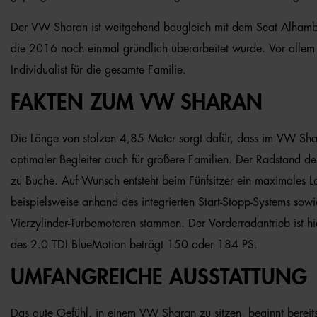
Der VW Sharan ist weitgehend baugleich mit dem Seat Alhambr
die 2016 noch einmal gründlich überarbeitet wurde. Vor allem d
Individualist für die gesamte Familie.
FAKTEN ZUM VW SHARAN
Die Länge von stolzen 4,85 Meter sorgt dafür, dass im VW Shara
optimaler Begleiter auch für größere Familien. Der Radstand d
zu Buche. Auf Wunsch entsteht beim Fünfsitzer ein maximales La
beispielsweise anhand des integrierten Start-Stopp-Systems s
Vierzylinder-Turbomotoren stammen. Der Vorderradantrieb ist hi
des 2.0 TDI BlueMotion beträgt 150 oder 184 PS.
UMFANGREICHE AUSSTATTUNG
Das gute Gefühl, in einem VW Sharan zu sitzen, beginnt bereits na