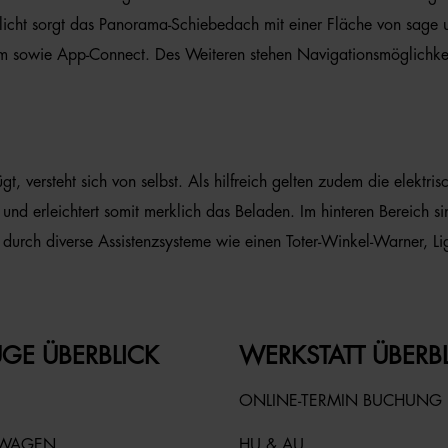
icht sorgt das Panorama-Schiebedach mit einer Fläche von sage u
rm sowie App-Connect. Des Weiteren stehen Navigationsmöglichkei
, versteht sich von selbst. Als hilfreich gelten zudem die elektr
erleichtert somit merklich das Beladen. Im hinteren Bereich sind 
rch diverse Assistenzsysteme wie einen Toter-Winkel-Warner, Ligh
GE ÜBERBLICK
WERKSTATT ÜBERB
ONLINE-TERMIN BUCHUNG
TWAGEN
HU & AU