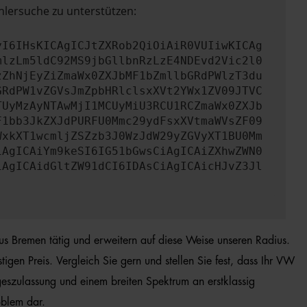
hlersuche zu unterstützen:
yI6IHsKICAgICJtZXRob2QiOiAiR0VUIiwKICAg
mlzLm5ldC92MS9jbGllbnRzLzE4NDEvd2Vic2l0
zZhNjEyZiZmaWx0ZXJbMF1bZmllbGRdPWlzT3du
GRdPW1vZGVsJmZpbHRlclsxXVt2YWx1ZV09JTVC
TUyMzAyNTAwMjI1MCUyMiU3RCU1RCZmaWx0ZXJb
F1bb3JkZXJdPURFU0Mmc29ydFsxXVtmaWVsZF09
WxkXT1wcmljZSZzb3J0WzJdW29yZGVyXT1BU0Mm
iAgICAiYm9keSI6IG51bGwsCiAgICAiZXhwZWN0
iAgICAidGltZW91dCI6IDAsCiAgICAicHJvZ3Jl
aus Bremen tätig und erweitern auf diese Weise unseren Radius.
en Preis. Vergleich Sie gern und stellen Sie fest, dass Ihr VW
eszulassung und einem breiten Spektrum an erstklassig
oblem dar.