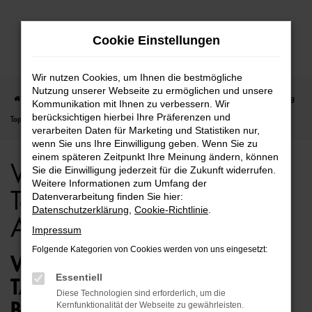
Zum
Cookie Einstellungen
Hauptinhalt
springen
Wir nutzen Cookies, um Ihnen die bestmögliche
Nutzung unserer Webseite zu ermöglichen und unsere
Startseite
Bremen
VW
VW T-Cross
VW T-Cross für Bremen Tageszulassung
Kommunikation mit Ihnen zu verbessern. Wir
berücksichtigen hierbei Ihre Präferenzen und
Top Angebote
verarbeiten Daten für Marketing und Statistiken nur,
wenn Sie uns Ihre Einwilligung geben. Wenn Sie zu
einem späteren Zeitpunkt Ihre Meinung ändern, können
VW T-Cross für Bremen
Sie die Einwilligung jederzeit für die Zukunft widerrufen.
Weitere Informationen zum Umfang der
Tageszulassung Top
Datenverarbeitung finden Sie hier:
Datenschutzerklärung
,
Cookie-Richtlinie
.
Angebote
Impressum
Folgende Kategorien von Cookies werden von uns eingesetzt:
VW T-CROSS
Essentiell
TAGESZULASSUNG FÜR
Diese Technologien sind erforderlich, um die
BREMEN – AUTOKAUF MIT
Kernfunktionalität der Webseite zu gewährleisten.