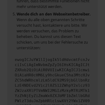
führen, dass bestimmte Funktionen nicht
mehr unterstützt werden.
Wende dich an den Webseitenbetreiber.
Wenn du alle oben genannten Schritte
versucht hast, kontaktiere uns bitte. Wir
werden versuchen, das Problem zu
beheben. Du kannst uns diesen Text
schicken, um uns bei der Fehlersuche zu
unterstützen:
ewogICJuYW1lIjogIk5ldHdvcmtFcnJv
ciIsCiAgImNvbmZpZyI6IHsKICAgICJt
ZXRob2QiOiAiR0VUIiwKICAgICJ1cmwi
OiAiaHR0cHM6Ly9hcGkueC5ha3MtcHJv
ZC5hdWRhcmlzLm5ldC92MS9jbGllbnRz
LzE4NDEvd2Vic2l0ZS12ZWhpY2xlcz93
ZWJzaXRlPTVmNWI2MGIzMzkyMTRiMTk1
YzZhNjEyZiZmaWx0ZXJbMF1bZmllbGRd
PWlzT3duJmZpbHRlclswXVt2YWx1ZV09