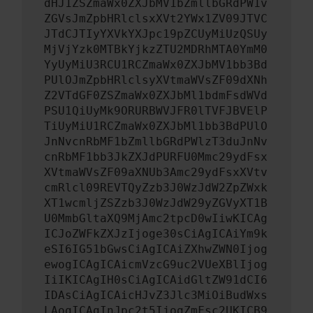
dHJ1ZSZmaWx0ZXJbMV1bZmllbGRdPW1v
ZGVsJmZpbHRlclsxXVt2YWx1ZV09JTVC
JTdCJTIyYXVkYXJpc19pZCUyMiUzQSUy
MjVjYzk0MTBkYjkzZTU2MDRhMTA0YmM0
YyUyMiU3RCU1RCZmaWx0ZXJbMV1bb3Bd
PUlOJmZpbHRlclsyXVtmaWVsZF09dXNh
Z2VTdGF0ZSZmaWx0ZXJbMl1bdmFsdWVd
PSU1QiUyMk9ORURBWVJFR0lTVFJBVElP
TiUyMiU1RCZmaWx0ZXJbMl1bb3BdPUlO
JnNvcnRbMF1bZmllbGRdPWlzT3duJnNv
cnRbMF1bb3JkZXJdPURFU0Mmc29ydFsx
XVtmaWVsZF09aXNUb3Amc29ydFsxXVtv
cmRlcl09REVTQyZzb3J0WzJdW2ZpZWxk
XT1wcmljZSZzb3J0WzJdW29yZGVyXT1B
U0MmbGltaXQ9MjAmc2tpcD0wIiwKICAg
ICJoZWFkZXJzIjoge30sCiAgICAiYm9k
eSI6IG51bGwsCiAgICAiZXhwZWN0Ijog
ewogICAgICAicmVzcG9uc2VUeXBlIjog
IiIKICAgIH0sCiAgICAidGltZW91dCI6
IDAsCiAgICAicHJvZ3Jlc3MiOiBudWxs
LAogICAgInJpc2t5IjogZmFsc2UKICB9