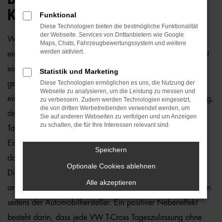
KÖPFCHEN
Funktional
Diese Technologien bieten die bestmögliche Funktionalität
der Webseite. Services von Drittanbietern wie Google
Was unterscheidet eine VW T-Cross Tageszulassung von
Maps, Chats, Fahrzeugbewertungssystem und weitere
werden aktiviert.
einem Neuwagen? Genau genommen nichts, sodass Sie mit
einem „Ja“ in einem noch keinen einzigen Kilometer
Statistik und Marketing
Diese Technologien ermöglichen es uns, die Nutzung der
gefahrenen Auto in Bremen mobil sind. Preislich sparen Sie
Webseite zu analysieren, um die Leistung zu messen und
eine ganze Menge gegenüber dem klassischen Neufahrzeug,
zu verbessern. Zudem werden Technologien eingesetzt,
die von dritten Werbetreibenden verwendet werden, um
denn formell handelt es sich bei einer VW T-Cross
Sie auf anderen Webseiten zu verfolgen und um Anzeigen
zu schalten, die für Ihre Interessen relevant sind.
Tageszulassung um einen Gebrauchten. Der Grund liegt im
Eintrag eines Vorbesitzers in den Fahrzeugpapieren und
Speichern
damit der Möglichkeit, höhere Preisnachlässe einzuräumen.
Optionale Cookies ablehnen
Diese Vorgehensweise ist sowohl in Bremen als auch
Alle akzeptieren
anderenorts etabliert und unterläuft die preislichen Vorgaben
seitens der Automobilhersteller. Ein positiver Nebeneffekt
besteht darin, dass jede VW T-Cross Tageszulassung ohne