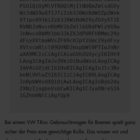
PSU1QiUyMlVTRUQlMjIlNUQmZmlsdGVy
WzJdW29wXT1JTiZzb3J0WzBdW2ZpZWxk
XT1pc093biZzb3J0WzBdW29yZGVyXT1E
RVNDJnNvcnRbMV1bZmllbGRdPWlzVG9w
JnNvcnRbMV1bb3JkZXJdPURFU0Mmc29y
dFsyXVtmaWVsZF09cHJpY2Umc29ydFsy
XVtvcmRlcl09QVNDJmxpbWl0PTIwJnNr
aXA9MCIsCiAgICAiaGVhZGVycyI6IHt9
LAogICAgImJvZHkiOiBudWxsLAogICAg
ImV4cGVjdCI6IHsKICAgICAgInJlc3Bv
bnNlVHlwZSI6ICIiCiAgICB9LAogICAg
InRpbWVvdXQiOiAwLAogICAgInByb2dy
ZXNzIjogbnVsbCwKICAgICJyaXNreSI6
IGZhbHNlCiAgfQp9
Bei einem VW T-Roc Gebrauchtwagen für Bremen spielt ganz
sicher der Preis eine gewichtige Rolle. Das wissen wir und