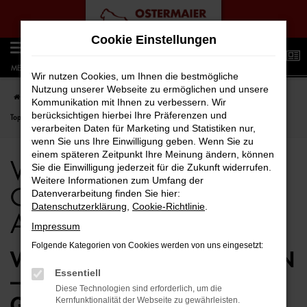
Zum
Cookie Einstellungen
Hauptinhalt
0
springen
MENÜ
Wir nutzen Cookies, um Ihnen die bestmögliche
Nutzung unserer Webseite zu ermöglichen und unsere
Startseite
Bremen
VW
VW T-Roc
VW T-Roc für Bremen Gebrauchtwagen
Kommunikation mit Ihnen zu verbessern. Wir
berücksichtigen hierbei Ihre Präferenzen und
Top Angebote
verarbeiten Daten für Marketing und Statistiken nur,
wenn Sie uns Ihre Einwilligung geben. Wenn Sie zu
einem späteren Zeitpunkt Ihre Meinung ändern, können
VW T-Roc für Bremen
Sie die Einwilligung jederzeit für die Zukunft widerrufen.
Weitere Informationen zum Umfang der
Gebrauchtwagen Top
Datenverarbeitung finden Sie hier:
Datenschutzerklärung
,
Cookie-Richtlinie
.
Angebote
Impressum
Folgende Kategorien von Cookies werden von uns eingesetzt:
VW T-ROC GEBRAUCHTWAGEN
Essentiell
– PERFEKT FÜR BREMEN
Diese Technologien sind erforderlich, um die
GEEIGNET
Kernfunktionalität der Webseite zu gewährleisten.