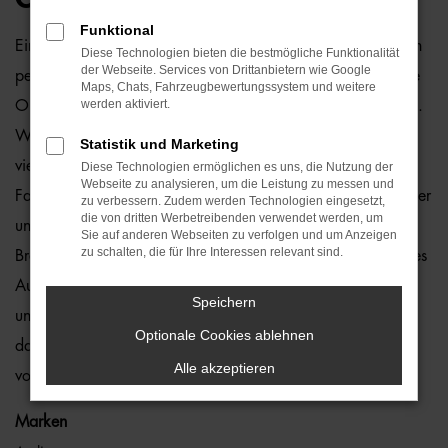
Funktional
Ein VW T-Roc Gebrauchtwagen und Bremen passen einfach
Diese Technologien bieten die bestmögliche Funktionalität
der Webseite. Services von Drittanbietern wie Google
perfekt zusammen. Dies ließe sich natürlich auch für andere
Maps, Chats, Fahrzeugbewertungssystem und weitere
werden aktiviert.
Orte sagen, denn dieses Modell überzeugt auf ganzer Linie.
Wir von der Auto-Familie Ostermaier arbeiten bereits seit
Statistik und Marketing
vielen Jahren mit VW und sind von der Qualität der
Diese Technologien ermöglichen es uns, die Nutzung der
Webseite zu analysieren, um die Leistung zu messen und
Fahrzeuge begeistert. Dennoch gehen wir auf Nummer sicher
zu verbessern. Zudem werden Technologien eingesetzt,
die von dritten Werbetreibenden verwendet werden, um
und schauen bei jedem VW T-Roc Gebrauchtwagen für
Sie auf anderen Webseiten zu verfolgen und um Anzeigen
zu schalten, die für Ihre Interessen relevant sind.
Bremen genauestens nach. Konkret bedeutet dies, dass jedes
Auto in unserer Meisterwerkstatt gastiert und dort überprüft
Speichern
und ggf. repariert und gewartet wird. Unser Credo besteht
Optionale Cookies ablehnen
darin, dass wir nur erstklassige Fahrzeuge auf die Straßen
Alle akzeptieren
von Bremen lassen. Ohne „Wenn und Aber“.
Marken