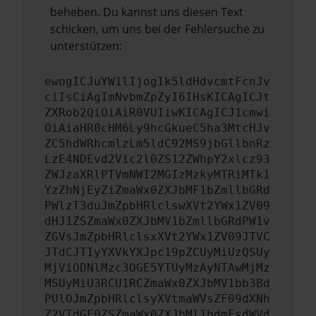
beheben. Du kannst uns diesen Text
schicken, um uns bei der Fehlersuche zu
unterstützen:
ewogICJuYW1lIjogIk5ldHdvcmtFcnJv
ciIsCiAgImNvbmZpZyI6IHsKICAgICJt
ZXRob2QiOiAiR0VUIiwKICAgICJ1cmwi
OiAiaHR0cHM6Ly9hcGkueC5ha3MtcHJv
ZC5hdWRhcmlzLm5ldC92MS9jbGllbnRz
LzE4NDEvd2Vic2l0ZS12ZWhpY2xlcz93
ZWJzaXRlPTVmNWI2MGIzMzkyMTRiMTk1
YzZhNjEyZiZmaWx0ZXJbMF1bZmllbGRd
PWlzT3duJmZpbHRlclswXVt2YWx1ZV09
dHJ1ZSZmaWx0ZXJbMV1bZmllbGRdPW1v
ZGVsJmZpbHRlclsxXVt2YWx1ZV09JTVC
JTdCJTIyYXVkYXJpc19pZCUyMiUzQSUy
MjViODNlMzc3OGE5YTUyMzAyNTAwMjMz
MSUyMiU3RCU1RCZmaWx0ZXJbMV1bb3Bd
PUlOJmZpbHRlclsyXVtmaWVsZF09dXNh
Z2VTdGF0ZSZmaWx0ZXJbMl1bdmFsdWVd