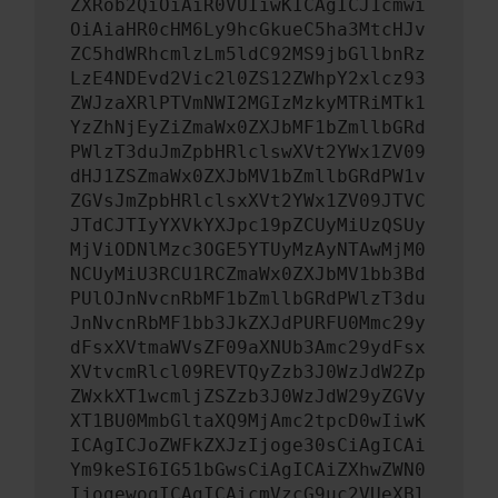
ZXRob2QiOiAiR0VUIiwKICAgICJ1cmwi
OiAiaHR0cHM6Ly9hcGkueC5ha3MtcHJv
ZC5hdWRhcmlzLm5ldC92MS9jbGllbnRz
LzE4NDEvd2Vic2l0ZS12ZWhpY2xlcz93
ZWJzaXRlPTVmNWI2MGIzMzkyMTRiMTk1
YzZhNjEyZiZmaWx0ZXJbMF1bZmllbGRd
PWlzT3duJmZpbHRlclswXVt2YWx1ZV09
dHJ1ZSZmaWx0ZXJbMV1bZmllbGRdPW1v
ZGVsJmZpbHRlclsxXVt2YWx1ZV09JTVC
JTdCJTIyYXVkYXJpc19pZCUyMiUzQSUy
MjViODNlMzc3OGE5YTUyMzAyNTAwMjM0
NCUyMiU3RCU1RCZmaWx0ZXJbMV1bb3Bd
PUlOJnNvcnRbMF1bZmllbGRdPWlzT3du
JnNvcnRbMF1bb3JkZXJdPURFU0Mmc29y
dFsxXVtmaWVsZF09aXNUb3Amc29ydFsx
XVtvcmRlcl09REVTQyZzb3J0WzJdW2Zp
ZWxkXT1wcmljZSZzb3J0WzJdW29yZGVy
XT1BU0MmbGltaXQ9MjAmc2tpcD0wIiwK
ICAgICJoZWFkZXJzIjoge30sCiAgICAi
Ym9keSI6IG51bGwsCiAgICAiZXhwZWN0
IjogewogICAgICAicmVzcG9uc2VUeXBl