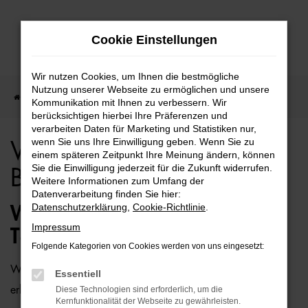
Zum
Cookie Einstellungen
Hauptinhalt
springen
Wir nutzen Cookies, um Ihnen die bestmögliche
Nutzung unserer Webseite zu ermöglichen und unsere
Startseite
Bremen
VW
VW T6 Caravelle für Bremen Top Angebote
Kommunikation mit Ihnen zu verbessern. Wir
berücksichtigen hierbei Ihre Präferenzen und
verarbeiten Daten für Marketing und Statistiken nur,
wenn Sie uns Ihre Einwilligung geben. Wenn Sie zu
VW T6 Caravelle für
einem späteren Zeitpunkt Ihre Meinung ändern, können
Sie die Einwilligung jederzeit für die Zukunft widerrufen.
Bremen Top Angebote
Weitere Informationen zum Umfang der
Datenverarbeitung finden Sie hier:
Datenschutzerklärung
,
Cookie-Richtlinie
.
WIE WÄRE ES MIT EINEM VW
Impressum
T6 CARAVELLE FÜR BREMEN?
Folgende Kategorien von Cookies werden von uns eingesetzt:
Wer zu uns und damit zur Auto-Familie Ostermaier kommt,
Essentiell
erhält viele Vorschläge rund um die Mobilität. Das gilt
Diese Technologien sind erforderlich, um die
Kernfunktionalität der Webseite zu gewährleisten.