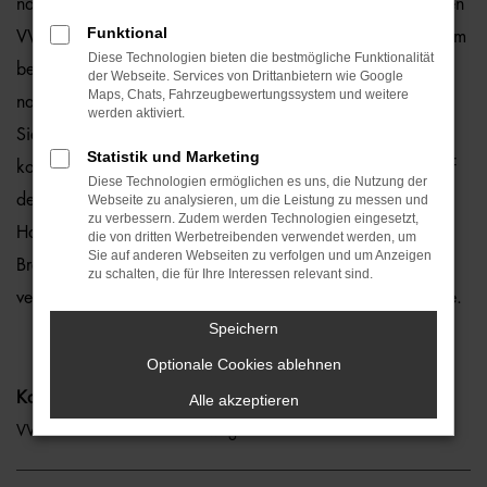
natürlich auch für Bremen und Umgebung, wo wir gerne den
Funktional
VW T6 Caravelle empfehlen. Die Rede ist von einem rundum
Diese Technologien bieten die bestmögliche Funktionalität
bewährten und zuverlässigen Fahrzeug, das perfekt zu
der Webseite. Services von Drittanbietern wie Google
Maps, Chats, Fahrzeugbewertungssystem und weitere
nahezu jedem Anspruch in Bremen passt. Gerne lassen wir
werden aktiviert.
Sie bei uns vor Ort einsteigen oder übernehmen die
Statistik und Marketing
komplette Beratung auf digitalem Weg. Der Vorteil liegt auf
Diese Technologien ermöglichen es uns, die Nutzung der
der Hand, denn so erhalten Sie Ihren VW T6 Caravelle frei
Webseite zu analysieren, um die Leistung zu messen und
zu verbessern. Zudem werden Technologien eingesetzt,
Haus und erfreuen sich an der direkten Lieferung nach
die von dritten Werbetreibenden verwendet werden, um
Sie auf anderen Webseiten zu verfolgen und um Anzeigen
Bremen ohne für den Autokauf Ihre eigenen vier Wände zu
zu schalten, die für Ihre Interessen relevant sind.
verlassen. Klingt gut? Dann kontaktieren Sie uns noch heute.
Speichern
Optionale Cookies ablehnen
Kategorie
Alle akzeptieren
VW T6 Caravelle Gebrauchtwagen Bremen