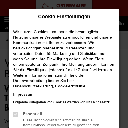
Zum
Cookie Einstellungen
Hauptinhalt
0
springen
MENÜ
Wir nutzen Cookies, um Ihnen die bestmögliche
Nutzung unserer Webseite zu ermöglichen und unsere
Startseite
Bremen
VW
VW T6 Transporter für Bremen Top Angebote
Kommunikation mit Ihnen zu verbessern. Wir
berücksichtigen hierbei Ihre Präferenzen und
verarbeiten Daten für Marketing und Statistiken nur,
wenn Sie uns Ihre Einwilligung geben. Wenn Sie zu
VW T6 Transporter für
einem späteren Zeitpunkt Ihre Meinung ändern, können
Sie die Einwilligung jederzeit für die Zukunft widerrufen.
Bremen Top Angebote
Weitere Informationen zum Umfang der
Datenverarbeitung finden Sie hier:
Datenschutzerklärung
,
Cookie-Richtlinie
.
WIE WÄRE ES MIT EINEM VW
Impressum
T6 TRANSPORTER FÜR
Folgende Kategorien von Cookies werden von uns eingesetzt:
BREMEN?
Essentiell
Diese Technologien sind erforderlich, um die
Wer zu uns und damit zur Auto-Familie Ostermaier kommt,
Kernfunktionalität der Webseite zu gewährleisten.