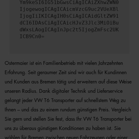
Ym9keSI6IG51bGwsCiAgICAiZXhwZWN0
IjogewogICAgICAicmVzcG9uc2VUeXBl
IjogIiIKICAgIH0sCiAgICAidGltZW91
dCI6IDAsCiAgICAicHJvZ3Jlc3MiOiBu
dWxsLAogICAgInJpc2t5IjogZmFsc2UK
ICB9Cn0=
Ostermaier ist ein Familienbetrieb mit vielen Jahrzehnten
Erfahrung. Seit geraumer Zeit sind wir auch für Kundinnen
und Kunden aus Bremen tätig und erweitern auf diese Weise
unseren Radius. Dank digitaler Technik und Lieferservice
gelangt jeder VW T6 Transporter auf schnellstem Weg zu
Ihnen – und das zu einem rundum günstigen Preis. Vergleich
Sie gern und stellen Sie fest, dass Ihr VW T6 Transporter bei
uns zu überaus günstigen Konditionen zu haben ist. Sie
wählen für Bremen zwischen neuen Fahrzeugen oder einer