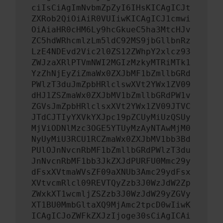
ciIsCiAgImNvbmZpZyI6IHsKICAgICJt
ZXRob2QiOiAiR0VUIiwKICAgICJ1cmwi
OiAiaHR0cHM6Ly9hcGkueC5ha3MtcHJv
ZC5hdWRhcmlzLm5ldC92MS9jbGllbnRz
LzE4NDEvd2Vic2l0ZS12ZWhpY2xlcz93
ZWJzaXRlPTVmNWI2MGIzMzkyMTRiMTk1
YzZhNjEyZiZmaWx0ZXJbMF1bZmllbGRd
PWlzT3duJmZpbHRlclswXVt2YWx1ZV09
dHJ1ZSZmaWx0ZXJbMV1bZmllbGRdPW1v
ZGVsJmZpbHRlclsxXVt2YWx1ZV09JTVC
JTdCJTIyYXVkYXJpc19pZCUyMiUzQSUy
MjViODNlMzc3OGE5YTUyMzAyNTAwMjM0
NyUyMiU3RCU1RCZmaWx0ZXJbMV1bb3Bd
PUlOJnNvcnRbMF1bZmllbGRdPWlzT3du
JnNvcnRbMF1bb3JkZXJdPURFU0Mmc29y
dFsxXVtmaWVsZF09aXNUb3Amc29ydFsx
XVtvcmRlcl09REVTQyZzb3J0WzJdW2Zp
ZWxkXT1wcmljZSZzb3J0WzJdW29yZGVy
XT1BU0MmbGltaXQ9MjAmc2tpcD0wIiwK
ICAgICJoZWFkZXJzIjoge30sCiAgICAi