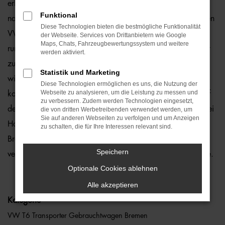
erhält viele Vorschläge rund um die Mobilität. Das gilt
Funktional
natürlich auch für Bremen und Umgebung, wo wir gerne den
Diese Technologien bieten die bestmögliche Funktionalität
VW T6 Transporter empfehlen. Die Rede ist von einem
der Webseite. Services von Drittanbietern wie Google
Maps, Chats, Fahrzeugbewertungssystem und weitere
rundum bewährten und zuverlässigen Fahrzeug, das perfekt
werden aktiviert.
zu nahezu jedem Anspruch in Bremen passt. Gerne lassen
Statistik und Marketing
wir Sie bei uns vor Ort einsteigen oder übernehmen die
Diese Technologien ermöglichen es uns, die Nutzung der
Webseite zu analysieren, um die Leistung zu messen und
komplette Beratung auf digitalem Weg. Der Vorteil liegt auf
zu verbessern. Zudem werden Technologien eingesetzt,
der Hand, denn so erhalten Sie Ihren VW T6 Transporter frei
die von dritten Werbetreibenden verwendet werden, um
Sie auf anderen Webseiten zu verfolgen und um Anzeigen
Haus und erfreuen sich an der direkten Lieferung nach
zu schalten, die für Ihre Interessen relevant sind.
Bremen ohne für den Autokauf Ihre eigenen vier Wände zu
Speichern
verlassen. Klingt gut? Dann kontaktieren Sie uns noch heute.
Optionale Cookies ablehnen
Alle akzeptieren
Kategorie
VW T6 Transporter Gebrauchtwagen Bremen