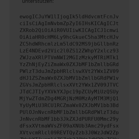
unterstützen:
ewogICJuYW1lIjogIk5ldHdvcmtFcnJv
ciIsCiAgImNvbmZpZyI6IHsKICAgICJt
ZXRob2QiOiAiR0VUIiwKICAgICJ1cmwi
OiAiaHR0cHM6Ly9hcGkueC5ha3MtcHJv
ZC5hdWRhcmlzLm5ldC92MS9jbGllbnRz
LzE4NDEvd2Vic2l0ZS12ZWhpY2xlcz93
ZWJzaXRlPTVmNWI2MGIzMzkyMTRiMTk1
YzZhNjEyZiZmaWx0ZXJbMF1bZmllbGRd
PWlzT3duJmZpbHRlclswXVt2YWx1ZV09
dHJ1ZSZmaWx0ZXJbMV1bZmllbGRdPW1v
ZGVsJmZpbHRlclsxXVt2YWx1ZV09JTVC
JTdCJTIyYXVkYXJpc19pZCUyMiUzQSUy
MjYwZTdmZDg4MGRjNzM0MzAyMTM3MjQ1
YyUyMiU3RCU1RCZmaWx0ZXJbMV1bb3Bd
PUlOJnNvcnRbMF1bZmllbGRdPWlzT3du
JnNvcnRbMF1bb3JkZXJdPURFU0Mmc29y
dFsxXVtmaWVsZF09aXNUb3Amc29ydFsx
XVtvcmRlcl09REVTQyZzb3J0WzJdW2Zp