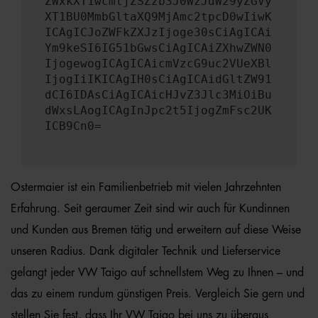
ZWxkXT1wcmljZSZzb3J0WzJdW29yZGVy
XT1BU0MmbGltaXQ9MjAmc2tpcD0wIiwK
ICAgICJoZWFkZXJzIjoge30sCiAgICAi
Ym9keSI6IG51bGwsCiAgICAiZXhwZWN0
IjogewogICAgICAicmVzcG9uc2VUeXBl
IjogIiIKICAgIH0sCiAgICAidGltZW91
dCI6IDAsCiAgICAicHJvZ3Jlc3MiOiBu
dWxsLAogICAgInJpc2t5IjogZmFsc2UK
ICB9Cn0=
Ostermaier ist ein Familienbetrieb mit vielen Jahrzehnten
Erfahrung. Seit geraumer Zeit sind wir auch für Kundinnen
und Kunden aus Bremen tätig und erweitern auf diese Weise
unseren Radius. Dank digitaler Technik und Lieferservice
gelangt jeder VW Taigo auf schnellstem Weg zu Ihnen – und
das zu einem rundum günstigen Preis. Vergleich Sie gern und
stellen Sie fest, dass Ihr VW Taigo bei uns zu überaus