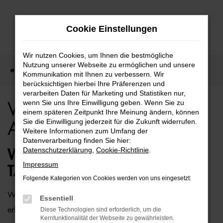
Zum
Cookie Einstellungen
Hauptinhalt
springen
Wir nutzen Cookies, um Ihnen die bestmögliche
Nutzung unserer Webseite zu ermöglichen und unsere
Startseite
Bremen
VW
VW Taigo für Bremen Top Angebote
Kommunikation mit Ihnen zu verbessern. Wir
berücksichtigen hierbei Ihre Präferenzen und
verarbeiten Daten für Marketing und Statistiken nur,
wenn Sie uns Ihre Einwilligung geben. Wenn Sie zu
VW Taigo für Bremen Top
einem späteren Zeitpunkt Ihre Meinung ändern, können
Sie die Einwilligung jederzeit für die Zukunft widerrufen.
Angebote
Weitere Informationen zum Umfang der
Datenverarbeitung finden Sie hier:
Datenschutzerklärung
,
Cookie-Richtlinie
.
WIE WÄRE ES MIT EINEM VW
Impressum
TAIGO FÜR BREMEN?
Folgende Kategorien von Cookies werden von uns eingesetzt:
Wer zu uns und damit zur Auto-Familie Ostermaier kommt,
Essentiell
erhält viele Vorschläge rund um die Mobilität. Das gilt
Diese Technologien sind erforderlich, um die
Kernfunktionalität der Webseite zu gewährleisten.