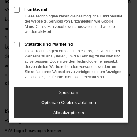
natürlich auch für Bremen und Umgebung, wo wir gerne den
Funktional
VW Taigo empfehlen. Die Rede ist von einem rundum
Diese Technologien bieten die bestmögliche Funktionalität
bewährten und zuverlässigen Fahrzeug, das perfekt zu
der Webseite. Services von Drittanbietern wie Google
Maps, Chats, Fahrzeugbewertungssystem und weitere
nahezu jedem Anspruch in Bremen passt. Gerne lassen wir
werden aktiviert.
Sie bei uns vor Ort einsteigen oder übernehmen die
Statistik und Marketing
komplette Beratung auf digitalem Weg. Der Vorteil liegt auf
Diese Technologien ermöglichen es uns, die Nutzung der
der Hand, denn so erhalten Sie Ihren VW Taigo frei Haus
Webseite zu analysieren, um die Leistung zu messen und
zu verbessern. Zudem werden Technologien eingesetzt,
und erfreuen sich an der direkten Lieferung nach Bremen
die von dritten Werbetreibenden verwendet werden, um
Sie auf anderen Webseiten zu verfolgen und um Anzeigen
ohne für den Autokauf Ihre eigenen vier Wände zu verlassen.
zu schalten, die für Ihre Interessen relevant sind.
Klingt gut? Dann kontaktieren Sie uns noch heute.
Speichern
Optionale Cookies ablehnen
Kategorie
Alle akzeptieren
VW Taigo Bremen
VW Taigo Neuwagen Bremen