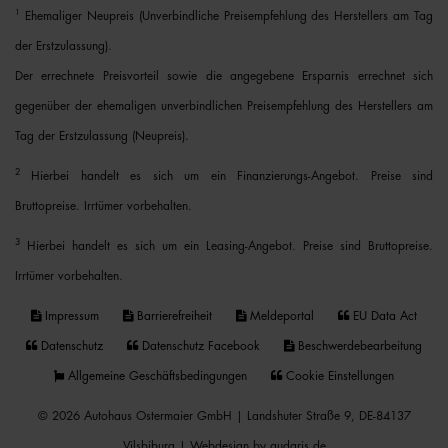
1
Ehemaliger Neupreis (Unverbindliche Preisempfehlung des Herstellers am Tag
der Erstzulassung).
Der errechnete Preisvorteil sowie die angegebene Ersparnis errechnet sich
gegenüber der ehemaligen unverbindlichen Preisempfehlung des Herstellers am
Tag der Erstzulassung (Neupreis).
2
Hierbei handelt es sich um ein Finanzierungs-Angebot. Preise sind
Bruttopreise. Irrtümer vorbehalten.
3
Hierbei handelt es sich um ein Leasing-Angebot. Preise sind Bruttopreise.
Irrtümer vorbehalten.
Impressum
Barrierefreiheit
Meldeportal
EU Data Act
Datenschutz
Datenschutz Facebook
Beschwerdebearbeitung
Allgemeine Geschäftsbedingungen
Cookie Einstellungen
© 2026 Autohaus Ostermaier GmbH | Landshuter Straße 9, DE-84137
Vilsbiburg |
Webdesign by audaris.de