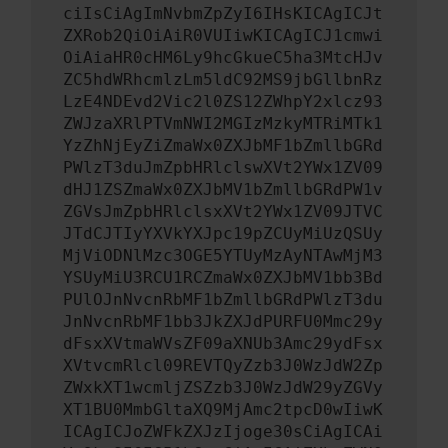
ciIsCiAgImNvbmZpZyI6IHsKICAgICJt
ZXRob2QiOiAiR0VUIiwKICAgICJ1cmwi
OiAiaHR0cHM6Ly9hcGkueC5ha3MtcHJv
ZC5hdWRhcmlzLm5ldC92MS9jbGllbnRz
LzE4NDEvd2Vic2l0ZS12ZWhpY2xlcz93
ZWJzaXRlPTVmNWI2MGIzMzkyMTRiMTk1
YzZhNjEyZiZmaWx0ZXJbMF1bZmllbGRd
PWlzT3duJmZpbHRlclswXVt2YWx1ZV09
dHJ1ZSZmaWx0ZXJbMV1bZmllbGRdPW1v
ZGVsJmZpbHRlclsxXVt2YWx1ZV09JTVC
JTdCJTIyYXVkYXJpc19pZCUyMiUzQSUy
MjViODNlMzc3OGE5YTUyMzAyNTAwMjM3
YSUyMiU3RCU1RCZmaWx0ZXJbMV1bb3Bd
PUlOJnNvcnRbMF1bZmllbGRdPWlzT3du
JnNvcnRbMF1bb3JkZXJdPURFU0Mmc29y
dFsxXVtmaWVsZF09aXNUb3Amc29ydFsx
XVtvcmRlcl09REVTQyZzb3J0WzJdW2Zp
ZWxkXT1wcmljZSZzb3J0WzJdW29yZGVy
XT1BU0MmbGltaXQ9MjAmc2tpcD0wIiwK
ICAgICJoZWFkZXJzIjoge30sCiAgICAi