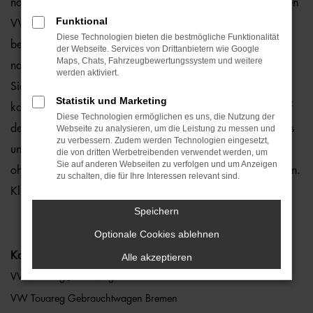
natürlich auch für Bremen und Umgebung, wo wir gerne den
Funktional
VW Touareg empfehlen. Die Rede ist von einem rundum
Diese Technologien bieten die bestmögliche Funktionalität
bewährten und zuverlässigen Fahrzeug, das perfekt zu
der Webseite. Services von Drittanbietern wie Google
Maps, Chats, Fahrzeugbewertungssystem und weitere
nahezu jedem Anspruch in Bremen passt. Gerne lassen wir
werden aktiviert.
Sie bei uns vor Ort einsteigen oder übernehmen die
Statistik und Marketing
komplette Beratung auf digitalem Weg. Der Vorteil liegt auf
Diese Technologien ermöglichen es uns, die Nutzung der
der Hand, denn so erhalten Sie Ihren VW Touareg frei Haus
Webseite zu analysieren, um die Leistung zu messen und
zu verbessern. Zudem werden Technologien eingesetzt,
und erfreuen sich an der direkten Lieferung nach Bremen
die von dritten Werbetreibenden verwendet werden, um
Sie auf anderen Webseiten zu verfolgen und um Anzeigen
ohne für den Autokauf Ihre eigenen vier Wände zu verlassen.
zu schalten, die für Ihre Interessen relevant sind.
Klingt gut? Dann kontaktieren Sie uns noch heute.
Speichern
Optionale Cookies ablehnen
Kategorie
Alle akzeptieren
VW Touareg Jahreswagen Bremen
VW Touareg Gebrauchtwagen Bremen