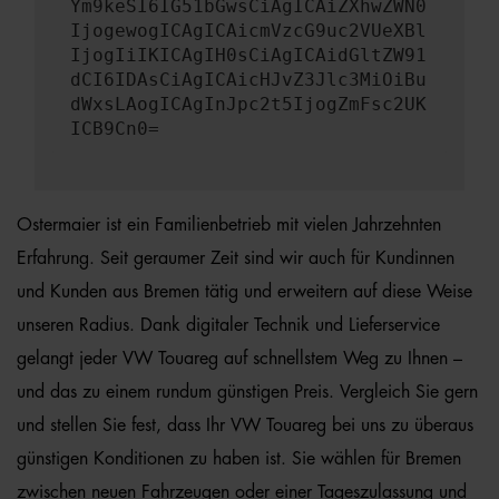
Ym9keSI6IG51bGwsCiAgICAiZXhwZWN0
IjogewogICAgICAicmVzcG9uc2VUeXBl
IjogIiIKICAgIH0sCiAgICAidGltZW91
dCI6IDAsCiAgICAicHJvZ3Jlc3MiOiBu
dWxsLAogICAgInJpc2t5IjogZmFsc2UK
ICB9Cn0=
Ostermaier ist ein Familienbetrieb mit vielen Jahrzehnten
Erfahrung. Seit geraumer Zeit sind wir auch für Kundinnen
und Kunden aus Bremen tätig und erweitern auf diese Weise
unseren Radius. Dank digitaler Technik und Lieferservice
gelangt jeder VW Touareg auf schnellstem Weg zu Ihnen –
und das zu einem rundum günstigen Preis. Vergleich Sie gern
und stellen Sie fest, dass Ihr VW Touareg bei uns zu überaus
günstigen Konditionen zu haben ist. Sie wählen für Bremen
zwischen neuen Fahrzeugen oder einer Tageszulassung und