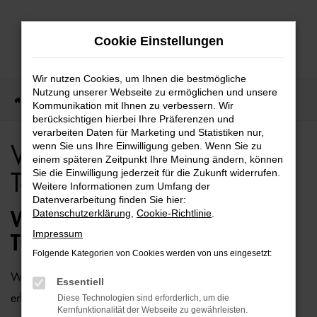
Zum
Cookie Einstellungen
Hauptinhalt
springen
Wir nutzen Cookies, um Ihnen die bestmögliche
Nutzung unserer Webseite zu ermöglichen und unsere
Startseite
Bremen
VW
VW Touareg für Bremen Top Angebote
Kommunikation mit Ihnen zu verbessern. Wir
berücksichtigen hierbei Ihre Präferenzen und
verarbeiten Daten für Marketing und Statistiken nur,
wenn Sie uns Ihre Einwilligung geben. Wenn Sie zu
VW Touareg für Bremen
einem späteren Zeitpunkt Ihre Meinung ändern, können
Sie die Einwilligung jederzeit für die Zukunft widerrufen.
Top Angebote
Weitere Informationen zum Umfang der
Datenverarbeitung finden Sie hier:
Datenschutzerklärung
,
Cookie-Richtlinie
.
WIE WÄRE ES MIT EINEM VW
Impressum
TOUAREG FÜR BREMEN?
Folgende Kategorien von Cookies werden von uns eingesetzt:
Wer zu uns und damit zur Auto-Familie Ostermaier kommt,
Essentiell
erhält viele Vorschläge rund um die Mobilität. Das gilt
Diese Technologien sind erforderlich, um die
Kernfunktionalität der Webseite zu gewährleisten.