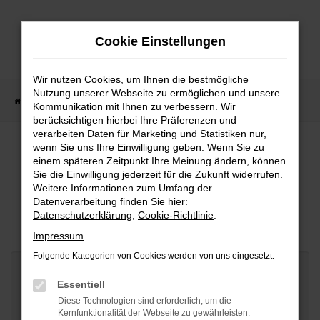
Zum
Cookie Einstellungen
Hauptinhalt
springen
Wir nutzen Cookies, um Ihnen die bestmögliche
Nutzung unserer Webseite zu ermöglichen und unsere
Startseite
FAHRZEUGANGEBOTE
Wir kaufen Ihr Auto
Kommunikation mit Ihnen zu verbessern. Wir
berücksichtigen hierbei Ihre Präferenzen und
verarbeiten Daten für Marketing und Statistiken nur,
wenn Sie uns Ihre Einwilligung geben. Wenn Sie zu
einem späteren Zeitpunkt Ihre Meinung ändern, können
WIR KAUFEN IHR AUTO
Sie die Einwilligung jederzeit für die Zukunft widerrufen.
Weitere Informationen zum Umfang der
Datenverarbeitung finden Sie hier:
INZAHLUNGNAHME LEICHT GEMACHT!
Datenschutzerklärung
,
Cookie-Richtlinie
.
Impressum
Folgende Kategorien von Cookies werden von uns eingesetzt:
Sind Sie bereits Kunde bei uns? *
Essentiell
Diese Technologien sind erforderlich, um die
Kernfunktionalität der Webseite zu gewährleisten.