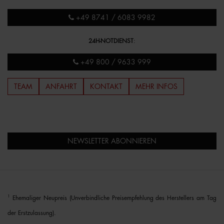
+49 8741 / 6083 9982
24H-NOTDIENST
:
+49 800 / 9633 999
TEAM
ANFAHRT
KONTAKT
MEHR INFOS
NEWSLETTER ABONNIEREN
1
Ehemaliger Neupreis (Unverbindliche Preisempfehlung des Herstellers am Tag
der Erstzulassung).