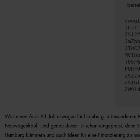
beheb
ewog
ICJ1
ZS12
JmZp
JTdC
MV1b
T05F
PURF
ZSZz
eSI6
ZW91
Was einen Audi A1 Jahreswagen für Hamburg in besonderem Maße a
Neuwagenkauf. Und genau dieser ist schon eingepreist, denn S
Hamburg kümmern und auch Ideen für eine Finanzierung zu monat