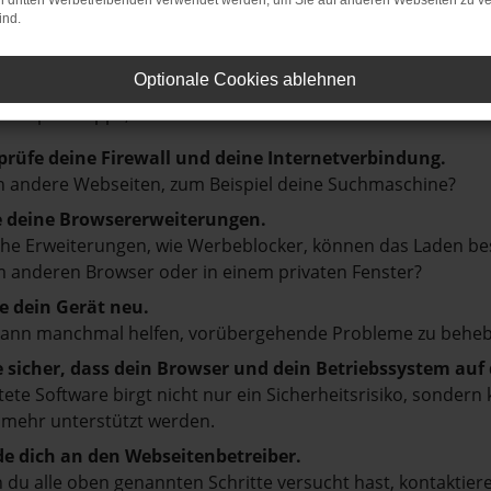
on dritten Werbetreibenden verwendet werden, um Sie auf anderen Webseiten zu ve
ind.
LER: NETWORK ERROR
Optionale Cookies ablehnen
en ist ein Fehler aufgetreten.
d ein paar Tipps, die dir helfen können:
prüfe deine Firewall und deine Internetverbindung.
 andere Webseiten, zum Beispiel deine Suchmaschine?
e deine Browsererweiterungen.
e Erweiterungen, wie Werbeblocker, können das Laden besti
 anderen Browser oder in einem privaten Fenster?
e dein Gerät neu.
kann manchmal helfen, vorübergehende Probleme zu beheb
e sicher, dass dein Browser und dein Betriebssystem au
tete Software birgt nicht nur ein Sicherheitsrisiko, sonde
 mehr unterstützt werden.
e dich an den Webseitenbetreiber.
du alle oben genannten Schritte versucht hast, kontaktier