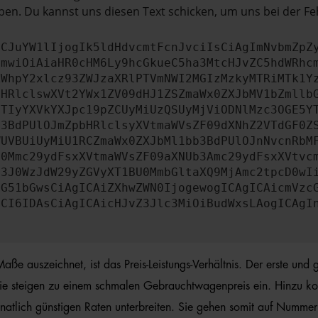
en. Du kannst uns diesen Text schicken, um uns bei der Fe
ICJuYW1lIjogIk5ldHdvcmtFcnJvciIsCiAgImNvbmZpZ
cmwiOiAiaHR0cHM6Ly9hcGkueC5ha3MtcHJvZC5hdWRhc
ZWhpY2xlcz93ZWJzaXRlPTVmNWI2MGIzMzkyMTRiMTk1Y
bHRlclswXVt2YWx1ZV09dHJ1ZSZmaWx0ZXJbMV1bZmllb
JTIyYXVkYXJpc19pZCUyMiUzQSUyMjViODNlMzc3OGE5Y
b3BdPUlOJmZpbHRlclsyXVtmaWVsZF09dXNhZ2VTdGF0Z
WUVBUiUyMiU1RCZmaWx0ZXJbMl1bb3BdPUlOJnNvcnRbM
U0Mmc29ydFsxXVtmaWVsZF09aXNUb3Amc29ydFsxXVtvc
b3J0WzJdW29yZGVyXT1BU0MmbGltaXQ9MjAmc2tpcD0wI
IG51bGwsCiAgICAiZXhwZWN0IjogewogICAgICAicmVzc
dCI6IDAsCiAgICAicHJvZ3Jlc3MiOiBudWxsLAogICAgI
uszeichnet, ist das Preis-Leistungs-Verhältnis. Der erste und gr
ie steigen zu einem schmalen Gebrauchtwagenpreis ein. Hinzu ko
lich günstigen Raten unterbreiten. Sie gehen somit auf Nummer si