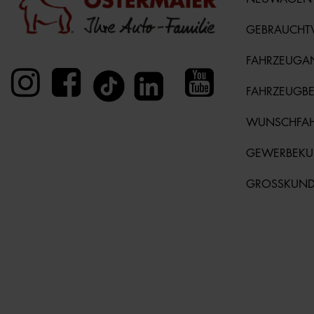
GEBRAUCH
FAHRZEUGA
FAHRZEUGB
WUNSCHFA
GEWERBEK
GROSSKUN