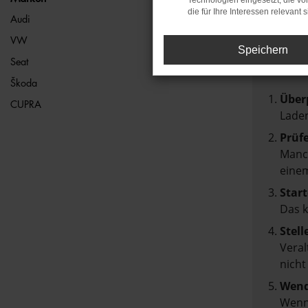
Technologien eingesetzt, die v
die für Ihre Interessen relevant s
FEH
Audi
VW
Speichern
Beim Lad
Seat
Hier sin
Škoda
Über
CUPRA
Laden
Prüf
Manch
einem
Start
Das 
Stell
Veral
nicht
Wend
Wenn 