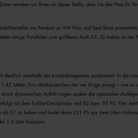
ann verraten wir Ihnen an dieser Stelle, dass Sie den Preis für 
mobilhersteller ein Pendant zu VW Polo und Seat Ibiza präsentie
estehen einige Parallelen zum größeren Audi A3. Zu haben ist der 
ich deutlich unterhalb des Kompaktsegments positioniert. In der 
1,42 Meter. Das Markenzeichen der vier Ringe prangt – wie es si
durch dynamischen Auftritt tragen zudem die optionalen Alufelgen
r erfolgt mit dem Einliter-Dreizylinder und 82 bzw. 95 PS. Hier ste
h als S1 zu haben und leistet dann 231 PS aus zwei Litern Hubr
der 1,6 Liter Hubraum.