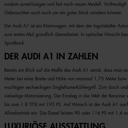
rundum zuverlässigen und fast noch neuen Modell. Vorfreudig? D
Gebrauchten auch noch um ein gutes Stück mindern können.
Der Audi A1 ist ein Kleinwagen, mit dem der Ingolstädter Auto
zum ersten Mal gründlich überarbeitet. In optischer Hinsicht b
Sportback.
DER AUDI A1 IN ZAHLEN
Bereits ein Blick auf die Maße des Audi A1 verrät, dass man s
Meter bei einer Breite und Höhe von maximal 1,75 Meter bzw. 
wuchtigen sechseckigen Singleframe-Kühlergrill. Zum durch und 
vielseitige Motorisierung. Der Einstieg in die Welt der Benzine
bis zum 1.8 TFSI mit 192 PS. Auf Wunsch ist der Audi A1 auc
Allradantrieb ein. Die Diesel leisten 90 oder 116 PS mit 1,4 o
LUXURIÖSE AUSSTATTUNG