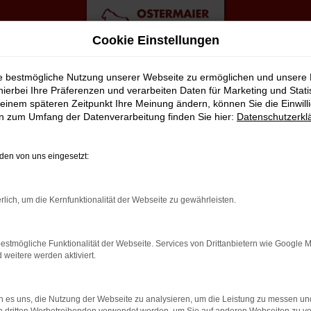
Cookie Einstellungen
ebote
ie bestmögliche Nutzung unserer Webseite zu ermöglichen und unsere
hierbei Ihre Präferenzen und verarbeiten Daten für Marketing und Stati
einem späteren Zeitpunkt Ihre Meinung ändern, können Sie die Einwillig
eswagen Top Angebote
en zum Umfang der Datenverarbeitung finden Sie hier:
Datenschutzerkl
ENS MOBIL IN HAMBURG
en von uns eingesetzt:
geboten werden Fahrzeuge, die zwar gebraucht sind, jedoch erst
rlich, um die Kernfunktionalität der Webseite zu gewährleisten.
ellen wir in unserer Meisterwerkstatt nahezu nie fest. Dennoch ko
rofitieren zudem davon, dass die Modelle aus der aktuellen Gene
estmögliche Funktionalität der Webseite. Services von Drittanbietern wie Google 
reits perfekt eingefahren. Sie brauchen nur noch einzusteigen un
eitere werden aktiviert.
 es uns, die Nutzung der Webseite zu analysieren, um die Leistung zu messen u