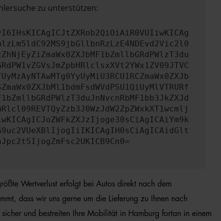
hlersuche zu unterstützen:
yI6IHsKICAgICJtZXRob2QiOiAiR0VUIiwKICAg
mlzLm5ldC92MS9jbGllbnRzLzE4NDEvd2Vic2l0
zZhNjEyZiZmaWx0ZXJbMF1bZmllbGRdPWlzT3du
GRdPW1vZGVsJmZpbHRlclsxXVt2YWx1ZV09JTVC
TUyMzAyNTAwMTg0YyUyMiU3RCU1RCZmaWx0ZXJb
SZmaWx0ZXJbMl1bdmFsdWVdPSU1QiUyMlVTRURf
F1bZmllbGRdPWlzT3duJnNvcnRbMF1bb3JkZXJd
mRlcl09REVTQyZzb3J0WzJdW2ZpZWxkXT1wcmlj
iwKICAgICJoZWFkZXJzIjoge30sCiAgICAiYm9k
G9uc2VUeXBlIjogIiIKICAgIH0sCiAgICAidGlt
nJpc2t5IjogZmFsc2UKICB9Cn0=
ößte Wertverlust erfolgt bei Autos direkt nach dem
mmt, dass wir uns gerne um die Lieferung zu Ihnen nach
cher und bestreiten Ihre Mobilität in Hamburg fortan in einem