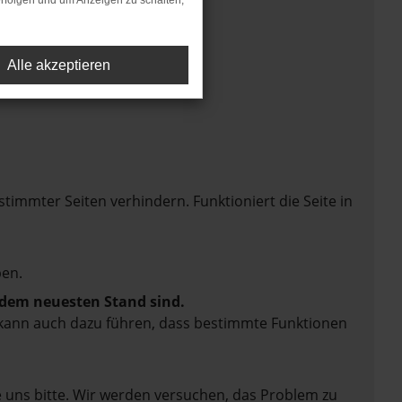
rfolgen und um Anzeigen zu schalten,
Alle akzeptieren
mmter Seiten verhindern. Funktioniert die Seite in
en.
f dem neuesten Stand sind.
rn kann auch dazu führen, dass bestimmte Funktionen
e uns bitte. Wir werden versuchen, das Problem zu