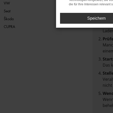
Technologien eingesetzt, die v
VW
die für Ihre Interessen relevant s
Beim Lad
Seat
Hier sin
Speichern
Škoda
Über
CUPRA
Laden
Prüf
Manch
einem
Start
Das 
Stell
Veral
nicht
Wend
Wenn 
beheb