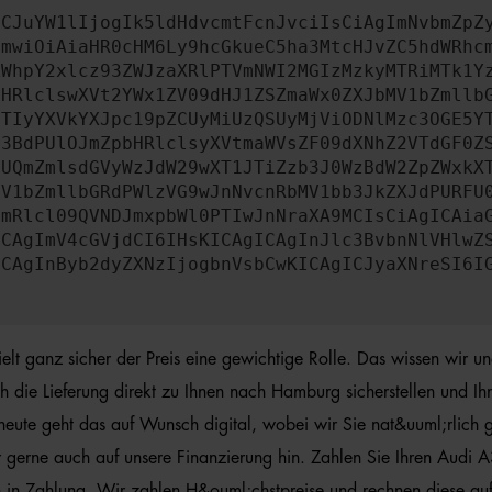
ICJuYW1lIjogIk5ldHdvcmtFcnJvciIsCiAgImNvbmZpZ
cmwiOiAiaHR0cHM6Ly9hcGkueC5ha3MtcHJvZC5hdWRhc
ZWhpY2xlcz93ZWJzaXRlPTVmNWI2MGIzMzkyMTRiMTk1Y
bHRlclswXVt2YWx1ZV09dHJ1ZSZmaWx0ZXJbMV1bZmllb
JTIyYXVkYXJpc19pZCUyMiUzQSUyMjViODNlMzc3OGE5Y
b3BdPUlOJmZpbHRlclsyXVtmaWVsZF09dXNhZ2VTdGF0Z
NUQmZmlsdGVyWzJdW29wXT1JTiZzb3J0WzBdW2ZpZWxkX
MV1bZmllbGRdPWlzVG9wJnNvcnRbMV1bb3JkZXJdPURFU
cmRlcl09QVNDJmxpbWl0PTIwJnNraXA9MCIsCiAgICAia
ICAgImV4cGVjdCI6IHsKICAgICAgInJlc3BvbnNlVHlwZ
ICAgInByb2dyZXNzIjogbnVsbCwKICAgICJyaXNreSI6I
 ganz sicher der Preis eine gewichtige Rolle. Das wissen wir un
die Lieferung direkt zu Ihnen nach Hamburg sicherstellen und Ih
heute geht das auf Wunsch digital, wobei wir Sie nat&uuml;rlich
wir gerne auch auf unsere Finanzierung hin. Zahlen Sie Ihren Aud
 in Zahlung. Wir zahlen H&ouml;chstpreise und rechnen diese au