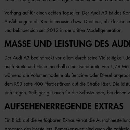
Vorhang auf für einen echten Topseller. Der Audi A3 ist das Ko
Ausführungen: als Kombilimousine bzw. Dreitürer, als klassisc
und befindet sich seit 2012 in der dritten Modellgeneration.
MASSE UND LEISTUNG DES AUDI
Der Audi A3 beeindruckt vor allem durch seine Vielseitigkeit
auch Breite und Höhe innerhalb einer Bandbreite von 1,78 Met
während die Volumenmodelle als Benziner oder Diesel angebote
dem RS3 satte 400 Pferdestärken auf die Straße lässt. Die leist
sich tragen. Selbiges gilt auch für die Selbstzünder, bei den
AUFSEHENERREGENDE EXTRAS
Ein Blick auf die verfügbaren Extras verrät die Ausnahmestellun
Anspruch des Herstellers. Bemerkenswert sind auch die zahlrei