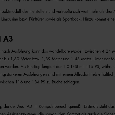
mpaktmodell des Herstellers und verkaufte sich weit mehr als drei
he Limousine bzw. Fünftürer sowie als Sportback. Hinzu kommt ein
 A3
. Je nach Ausführung kann das wandelbare Modell zwischen 4,24 M
er bis 1,80 Meter bzw. 1,39 Meter und 1,43 Meter. Unter der Mot
n werden. Als Einstieg fungiert der 1.0 TFSI mit 115 PS, währe
ungsstärkeren Ausführungen sind mit einem Allradantrieb erhältlic
en zwischen 116 und 184 PS zu Buche schlagen.
g, die der Audi A3 im Kompaktbereich genießt. Erstmals steht das 
chen Assistenzsysteme, die sowohl den Komfort als auch die Siche