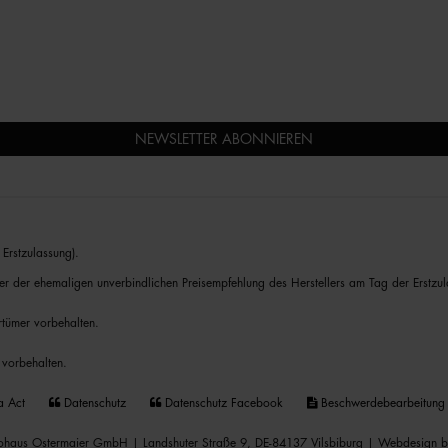
NEWSLETTER ABONNIEREN
Erstzulassung).
er der ehemaligen unverbindlichen Preisempfehlung des Herstellers am Tag der Erstzul
rrtümer vorbehalten.
 vorbehalten.
a Act
Datenschutz
Datenschutz Facebook
Beschwerdebearbeitung
haus Ostermaier GmbH | Landshuter Straße 9, DE-84137 Vilsbiburg |
Webdesign b