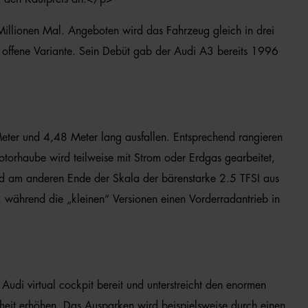
 Millionen Mal. Angeboten wird das Fahrzeug gleich in drei
e offene Variante. Sein Debüt gab der Audi A3 bereits 1996
eter und 4,48 Meter lang ausfallen. Entsprechend rangieren
orhaube wird teilweise mit Strom oder Erdgas gearbeitet,
nd am anderen Ende der Skala der bärenstarke 2.5 TFSI aus
h, während die „kleinen“ Versionen einen Vorderradantrieb in
Audi virtual cockpit bereit und unterstreicht den enormen
rheit erhöhen. Das Ausparken wird beispielsweise durch einen