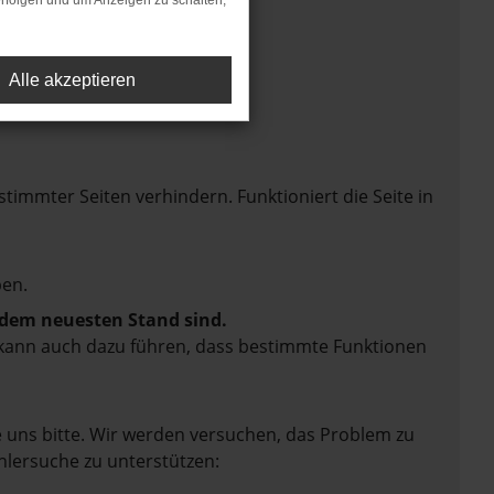
rfolgen und um Anzeigen zu schalten,
Alle akzeptieren
mmter Seiten verhindern. Funktioniert die Seite in
en.
f dem neuesten Stand sind.
rn kann auch dazu führen, dass bestimmte Funktionen
e uns bitte. Wir werden versuchen, das Problem zu
hlersuche zu unterstützen: