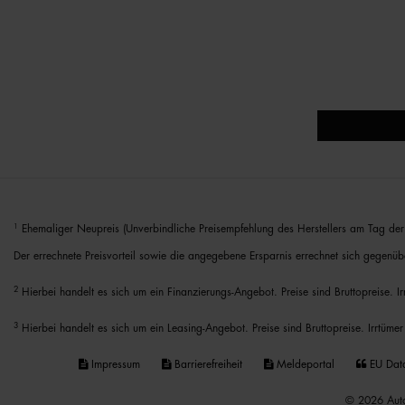
1
Ehemaliger Neupreis (Unverbindliche Preisempfehlung des Herstellers am Tag der 
Der errechnete Preisvorteil sowie die angegebene Ersparnis errechnet sich gegenüb
2
Hierbei handelt es sich um ein Finanzierungs-Angebot. Preise sind Bruttopreise. I
3
Hierbei handelt es sich um ein Leasing-Angebot. Preise sind Bruttopreise. Irrtümer
Impressum
Barrierefreiheit
Meldeportal
EU Dat
© 2026 Auto