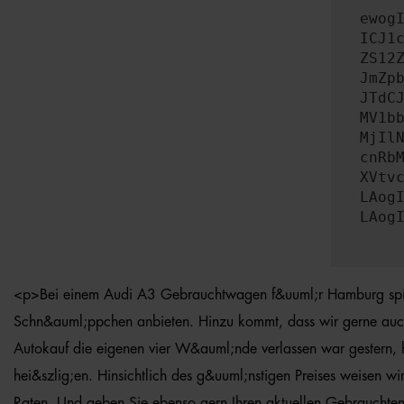
ewog
ICJ1
ZS12
JmZp
JTdC
MV1b
MjIl
cnRb
XVtv
LAog
LAog
<p>Bei einem Audi A3 Gebrauchtwagen f&uuml;r Hamburg spielt
Schn&auml;ppchen anbieten. Hinzu kommt, dass wir gerne auch 
Autokauf die eigenen vier W&auml;nde verlassen war gestern, 
hei&szlig;en. Hinsichtlich des g&uuml;nstigen Preises weisen 
Raten. Und geben Sie ebenso gern Ihren aktuellen Gebrauchten