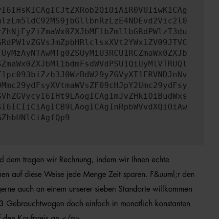
yI6IHsKICAgICJtZXRob2QiOiAiR0VUIiwKICAg
mlzLm5ldC92MS9jbGllbnRzLzE4NDEvd2Vic2l0
zZhNjEyZiZmaWx0ZXJbMF1bZmllbGRdPWlzT3du
GRdPW1vZGVsJmZpbHRlclsxXVt2YWx1ZV09JTVC
TUyMzAyNTAwMTg0ZSUyMiU3RCU1RCZmaWx0ZXJb
SZmaWx0ZXJbMl1bdmFsdWVdPSU1QiUyMlVTRUQl
T1pc093biZzb3J0WzBdW29yZGVyXT1ERVNDJnNv
0Mmc29ydFsyXVtmaWVsZF09cHJpY2Umc29ydFsy
GVhZGVycyI6IHt9LAogICAgImJvZHkiOiBudWxs
SI6ICIiCiAgICB9LAogICAgInRpbWVvdXQiOiAw
GZhbHNlCiAgfQp9
d dem tragen wir Rechnung, indem wir Ihnen echte
nen auf diese Weise jede Menge Zeit sparen. F&uuml;r den
 gerne auch an einem unserer sieben Standorte willkommen
i A3 Gebrauchtwagen doch einfach in monatlich konstanten
f den Kaufpreis an.</p>