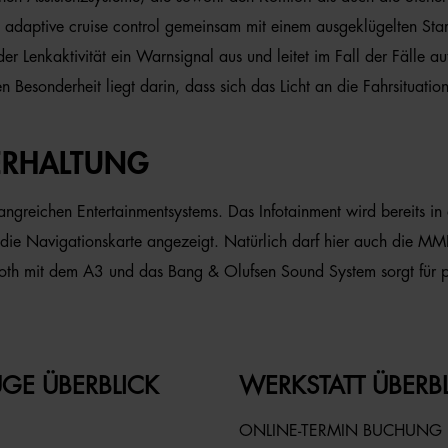
 adaptive cruise control gemeinsam mit einem ausgeklügelten Star
der Lenkaktivität ein Warnsignal aus und leitet im Fall der Fälle 
en Besonderheit liegt darin, dass sich das Licht an die Fahrsituati
ERHALTUNG
greichen Entertainmentsystems. Das Infotainment wird bereits in d
ie Navigationskarte angezeigt. Natürlich darf hier auch die MM
oth mit dem A3 und das Bang & Olufsen Sound System sorgt für p
GE ÜBERBLICK
WERKSTATT ÜBERB
ONLINE-TERMIN BUCHUNG