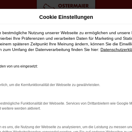
Cookie Einstellungen
 Angebote
ie bestmögliche Nutzung unserer Webseite zu ermöglichen und unsere
hierbei Ihre Präferenzen und verarbeiten Daten für Marketing und Stati
einem späteren Zeitpunkt Ihre Meinung ändern, können Sie die Einwillig
rauchtwagen Top Angebote
en zum Umfang der Datenverarbeitung finden Sie hier:
Datenschutzerkl
PERFEKT FÜR HAMBURG GEEIGNE
en von uns eingesetzt:
t zusammen. Dies ließe sich natürlich auch für andere Orte sag
rlich, um die Kernfunktionalität der Webseite zu gewährleisten.
en mit Audi und sind von der Qualität der Fahrzeuge begeistert. D
tet dies, dass jedes Auto in unserer Meisterwerkstatt gastiert un
estmögliche Funktionalität der Webseite. Services von Drittanbietern wie Google 
 die Straßen von Hamburg lassen. Ohne „Wenn und Aber“.
eitere werden aktiviert.
LER: NETWORK ERROR
 es uns, die Nutzung der Webseite zu analysieren, um die Leistung zu messen u