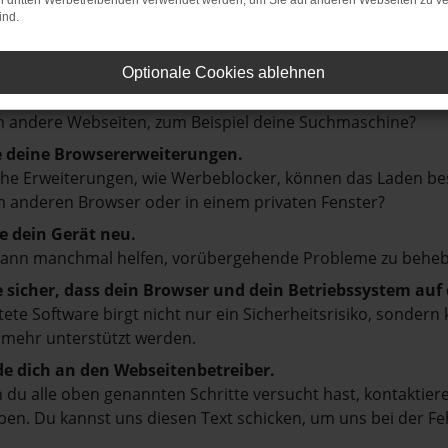
on dritten Werbetreibenden verwendet werden, um Sie auf anderen Webseiten zu ve
ind.
en ist ein Fehler aufgetreten.
d ein paar Tipps, die dir helfen können:
Optionale Cookies ablehnen
prüfe deine Firewall und deine Internetverbindung.
 andere Webseiten, zum Beispiel deine Suchmaschine?
e deine Browsererweiterungen.
e Erweiterungen, wie Werbeblocker, können das Laden besti
 anderen Browser oder in einem privaten Fenster?
e dein Gerät neu.
kann manchmal helfen, vorübergehende Probleme zu beheb
e sicher, dass dein Browser und dein Betriebssystem au
tete Software birgt nicht nur ein Sicherheitsrisiko, sonde
 mehr unterstützt werden.
e dich an den Webseitenbetreiber.
du alle oben genannten Schritte versucht hast, kontaktier
en. Du kannst uns diesen Text schicken, um uns bei der Fe