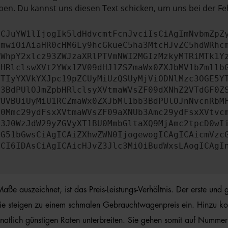
en. Du kannst uns diesen Text schicken, um uns bei der Fe
ICJuYW1lIjogIk5ldHdvcmtFcnJvciIsCiAgImNvbmZpZ
cmwiOiAiaHR0cHM6Ly9hcGkueC5ha3MtcHJvZC5hdWRhc
ZWhpY2xlcz93ZWJzaXRlPTVmNWI2MGIzMzkyMTRiMTk1Y
bHRlclswXVt2YWx1ZV09dHJ1ZSZmaWx0ZXJbMV1bZmllb
JTIyYXVkYXJpc19pZCUyMiUzQSUyMjViODNlMzc3OGE5Y
b3BdPUlOJmZpbHRlclsyXVtmaWVsZF09dXNhZ2VTdGF0Z
WUVBUiUyMiU1RCZmaWx0ZXJbMl1bb3BdPUlOJnNvcnRbM
U0Mmc29ydFsxXVtmaWVsZF09aXNUb3Amc29ydFsxXVtvc
b3J0WzJdW29yZGVyXT1BU0MmbGltaXQ9MjAmc2tpcD0wI
IG51bGwsCiAgICAiZXhwZWN0IjogewogICAgICAicmVzc
dCI6IDAsCiAgICAicHJvZ3Jlc3MiOiBudWxsLAogICAgI
uszeichnet, ist das Preis-Leistungs-Verhältnis. Der erste und gr
ie steigen zu einem schmalen Gebrauchtwagenpreis ein. Hinzu ko
lich günstigen Raten unterbreiten. Sie gehen somit auf Nummer si