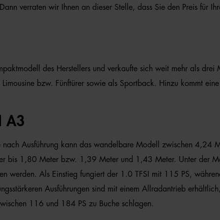
ann verraten wir Ihnen an dieser Stelle, dass Sie den Preis für 
mpaktmodell des Herstellers und verkaufte sich weit mehr als drei
he Limousine bzw. Fünftürer sowie als Sportback. Hinzu kommt ein
 A3
. Je nach Ausführung kann das wandelbare Modell zwischen 4,24 M
er bis 1,80 Meter bzw. 1,39 Meter und 1,43 Meter. Unter der Mot
n werden. Als Einstieg fungiert der 1.0 TFSI mit 115 PS, währe
ungsstärkeren Ausführungen sind mit einem Allradantrieb erhältlic
en zwischen 116 und 184 PS zu Buche schlagen.