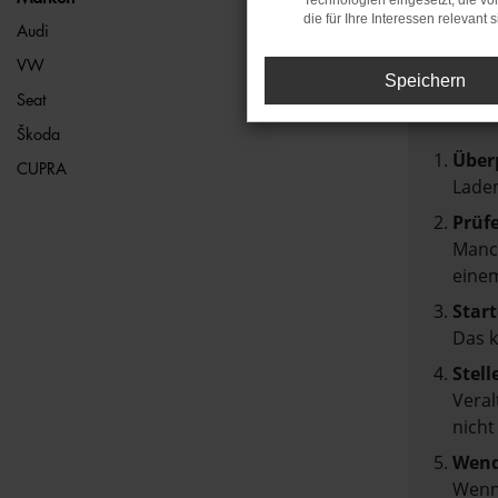
Technologien eingesetzt, die v
die für Ihre Interessen relevant s
FEH
Audi
VW
Speichern
Beim Lad
Seat
Hier sin
Škoda
Über
CUPRA
Laden
Prüf
Manch
einem
Start
Das 
Stell
Veral
nicht
Wend
Wenn 