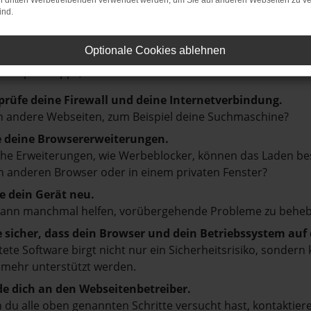
on dritten Werbetreibenden verwendet werden, um Sie auf anderen Webseiten zu ve
ind.
LER: NETWORK ERROR
Optionale Cookies ablehnen
en ist ein Fehler aufgetreten.
d ein paar Tipps, die dir helfen können:
prüfe deine Firewall und deine Internetverbindung.
 andere Webseiten, zum Beispiel deine Suchmaschine?
e deine Browsererweiterungen.
e Erweiterungen, wie Werbeblocker, können das Laden besti
 anderen Browser oder in einem privaten Fenster?
e dein Gerät neu.
kann manchmal helfen, vorübergehende Probleme zu beheb
e sicher, dass dein Browser und dein Betriebssystem au
tete Software birgt nicht nur ein Sicherheitsrisiko, sonde
 mehr unterstützt werden.
e dich an den Webseitenbetreiber.
du alle oben genannten Schritte versucht hast, kontaktier