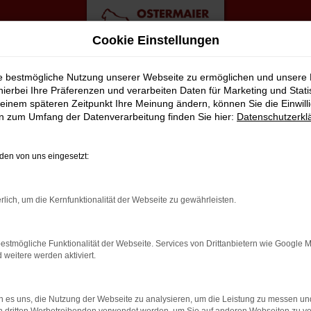
Cookie Einstellungen
ebote
ie bestmögliche Nutzung unserer Webseite zu ermöglichen und unsere
hierbei Ihre Präferenzen und verarbeiten Daten für Marketing und Stati
einem späteren Zeitpunkt Ihre Meinung ändern, können Sie die Einwillig
eswagen Top Angebote
en zum Umfang der Datenverarbeitung finden Sie hier:
Datenschutzerkl
ENS MOBIL IN HAMBURG
en von uns eingesetzt:
geboten werden Fahrzeuge, die zwar gebraucht sind, jedoch erst
rlich, um die Kernfunktionalität der Webseite zu gewährleisten.
ellen wir in unserer Meisterwerkstatt nahezu nie fest. Dennoch ko
rofitieren zudem davon, dass die Modelle aus der aktuellen Gene
estmögliche Funktionalität der Webseite. Services von Drittanbietern wie Google 
reits perfekt eingefahren. Sie brauchen nur noch einzusteigen un
eitere werden aktiviert.
 es uns, die Nutzung der Webseite zu analysieren, um die Leistung zu messen u