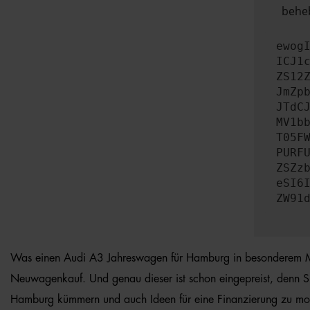
beheb
ewog
ICJ1
ZS12
JmZp
JTdC
MV1b
T05F
PURF
ZSZz
eSI6
ZW91
Was einen Audi A3 Jahreswagen für Hamburg in besonderem Maße a
Neuwagenkauf. Und genau dieser ist schon eingepreist, denn S
Hamburg kümmern und auch Ideen für eine Finanzierung zu monat