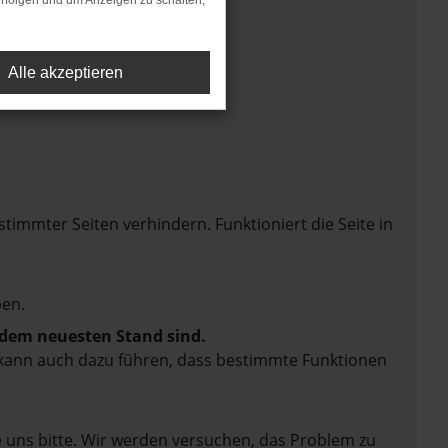
rfolgen und um Anzeigen zu schalten,
Alle akzeptieren
mmter Seiten verhindern. Funktioniert die Seite in
en.
f dem neuesten Stand sind.
rn kann auch dazu führen, dass bestimmte Funktionen
e uns bitte. Wir werden versuchen, das Problem zu