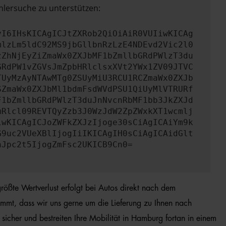
hlersuche zu unterstützen:
yI6IHsKICAgICJtZXRob2QiOiAiR0VUIiwKICAg
mlzLm5ldC92MS9jbGllbnRzLzE4NDEvd2Vic2l0
zZhNjEyZiZmaWx0ZXJbMF1bZmllbGRdPWlzT3du
GRdPW1vZGVsJmZpbHRlclsxXVt2YWx1ZV09JTVC
TUyMzAyNTAwMTg0ZSUyMiU3RCU1RCZmaWx0ZXJb
SZmaWx0ZXJbMl1bdmFsdWVdPSU1QiUyMlVTRURf
F1bZmllbGRdPWlzT3duJnNvcnRbMF1bb3JkZXJd
mRlcl09REVTQyZzb3J0WzJdW2ZpZWxkXT1wcmlj
iwKICAgICJoZWFkZXJzIjoge30sCiAgICAiYm9k
G9uc2VUeXBlIjogIiIKICAgIH0sCiAgICAidGlt
nJpc2t5IjogZmFsc2UKICB9Cn0=
ößte Wertverlust erfolgt bei Autos direkt nach dem
mmt, dass wir uns gerne um die Lieferung zu Ihnen nach
cher und bestreiten Ihre Mobilität in Hamburg fortan in einem