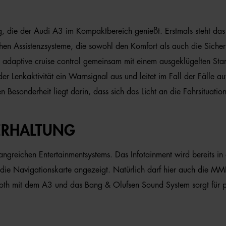
g, die der Audi A3 im Kompaktbereich genießt. Erstmals steht das 
chen Assistenzsysteme, die sowohl den Komfort als auch die Siche
 adaptive cruise control gemeinsam mit einem ausgeklügelten Star
der Lenkaktivität ein Warnsignal aus und leitet im Fall der Fälle 
en Besonderheit liegt darin, dass sich das Licht an die Fahrsituati
ERHALTUNG
greichen Entertainmentsystems. Das Infotainment wird bereits in d
ie Navigationskarte angezeigt. Natürlich darf hier auch die MM
oth mit dem A3 und das Bang & Olufsen Sound System sorgt für p