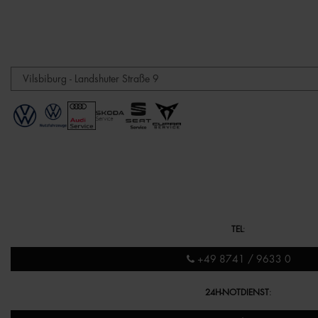
TEL
:
+49 8741 / 9633 0
24H-NOTDIENST
: