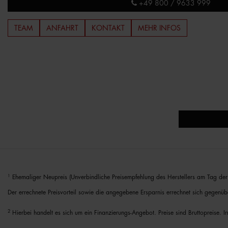
+49 800 / 9633 999
TEAM
ANFAHRT
KONTAKT
MEHR INFOS
1
Ehemaliger Neupreis (Unverbindliche Preisempfehlung des Herstellers am Tag der 
Der errechnete Preisvorteil sowie die angegebene Ersparnis errechnet sich gegenüb
2
Hierbei handelt es sich um ein Finanzierungs-Angebot. Preise sind Bruttopreise. I