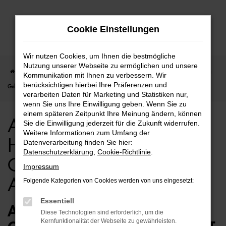
Zum
Cookie Einstellungen
Hauptinhalt
springen
Wir nutzen Cookies, um Ihnen die bestmögliche
Nutzung unserer Webseite zu ermöglichen und unsere
Startseite
Hamburg
Audi
Audi A4 Allroad
Audi A4 Allroad für Hamburg
Kommunikation mit Ihnen zu verbessern. Wir
berücksichtigen hierbei Ihre Präferenzen und
Gebrauchtwagen Top Angebote
verarbeiten Daten für Marketing und Statistiken nur,
wenn Sie uns Ihre Einwilligung geben. Wenn Sie zu
einem späteren Zeitpunkt Ihre Meinung ändern, können
Audi A4 Allroad für
Sie die Einwilligung jederzeit für die Zukunft widerrufen.
Weitere Informationen zum Umfang der
Hamburg
Datenverarbeitung finden Sie hier:
Datenschutzerklärung
,
Cookie-Richtlinie
.
Gebrauchtwagen Top
Impressum
Angebote
Folgende Kategorien von Cookies werden von uns eingesetzt:
Essentiell
AUDI A4 ALLROAD
Diese Technologien sind erforderlich, um die
Kernfunktionalität der Webseite zu gewährleisten.