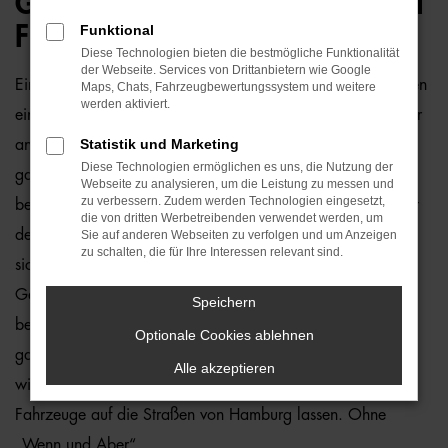
GEBRAUCHTWAGEN – PERFEKT
FÜR HAMBURG GEEIGNET
Funktional
Diese Technologien bieten die bestmögliche Funktionalität
der Webseite. Services von Drittanbietern wie Google
Ein Audi A4 Allroad Gebrauchtwagen und Hamburg passen
Maps, Chats, Fahrzeugbewertungssystem und weitere
werden aktiviert.
einfach perfekt zusammen. Dies ließe sich natürlich auch für
Statistik und Marketing
andere Orte sagen, denn dieses Modell überzeugt auf
Diese Technologien ermöglichen es uns, die Nutzung der
ganzer Linie. Wir von der Auto-Familie Ostermaier arbeiten
Webseite zu analysieren, um die Leistung zu messen und
zu verbessern. Zudem werden Technologien eingesetzt,
bereits seit vielen Jahren mit Audi und sind von der Qualität
die von dritten Werbetreibenden verwendet werden, um
der Fahrzeuge begeistert. Dennoch gehen wir auf Nummer
Sie auf anderen Webseiten zu verfolgen und um Anzeigen
zu schalten, die für Ihre Interessen relevant sind.
sicher und schauen bei jedem Audi A4 Allroad
Gebrauchtwagen für Hamburg genauestens nach. Konkret
Speichern
bedeutet dies, dass jedes Auto in unserer Meisterwerkstatt
Optionale Cookies ablehnen
gastiert und dort überprüft und ggf. repariert und gewartet
Alle akzeptieren
wird. Unser Credo besteht darin, dass wir nur erstklassige
Fahrzeuge auf die Straßen von Hamburg lassen. Ohne
„Wenn und Aber“.