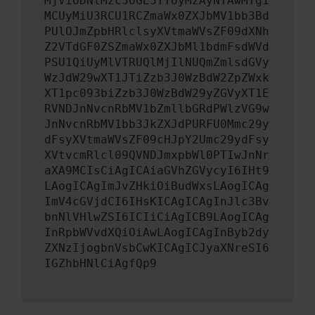
MjViODNlMzc3OGE5YTUyMzAyNTAwMTg1
MCUyMiU3RCU1RCZmaWx0ZXJbMV1bb3Bd
PUlOJmZpbHRlclsyXVtmaWVsZF09dXNh
Z2VTdGF0ZSZmaWx0ZXJbMl1bdmFsdWVd
PSU1QiUyMlVTRUQlMjIlNUQmZmlsdGVy
WzJdW29wXT1JTiZzb3J0WzBdW2ZpZWxk
XT1pc093biZzb3J0WzBdW29yZGVyXT1E
RVNDJnNvcnRbMV1bZmllbGRdPWlzVG9w
JnNvcnRbMV1bb3JkZXJdPURFU0Mmc29y
dFsyXVtmaWVsZF09cHJpY2Umc29ydFsy
XVtvcmRlcl09QVNDJmxpbWl0PTIwJnNr
aXA9MCIsCiAgICAiaGVhZGVycyI6IHt9
LAogICAgImJvZHkiOiBudWxsLAogICAg
ImV4cGVjdCI6IHsKICAgICAgInJlc3Bv
bnNlVHlwZSI6ICIiCiAgICB9LAogICAg
InRpbWVvdXQiOiAwLAogICAgInByb2dy
ZXNzIjogbnVsbCwKICAgICJyaXNreSI6
IGZhbHNlCiAgfQp9