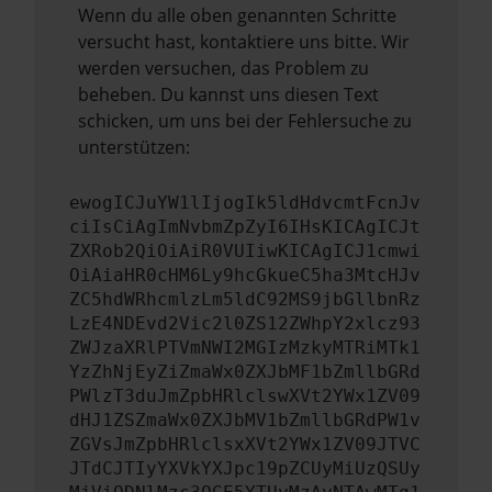
Wenn du alle oben genannten Schritte
versucht hast, kontaktiere uns bitte. Wir
werden versuchen, das Problem zu
beheben. Du kannst uns diesen Text
schicken, um uns bei der Fehlersuche zu
unterstützen:
ewogICJuYW1lIjogIk5ldHdvcmtFcnJv
ciIsCiAgImNvbmZpZyI6IHsKICAgICJt
ZXRob2QiOiAiR0VUIiwKICAgICJ1cmwi
OiAiaHR0cHM6Ly9hcGkueC5ha3MtcHJv
ZC5hdWRhcmlzLm5ldC92MS9jbGllbnRz
LzE4NDEvd2Vic2l0ZS12ZWhpY2xlcz93
ZWJzaXRlPTVmNWI2MGIzMzkyMTRiMTk1
YzZhNjEyZiZmaWx0ZXJbMF1bZmllbGRd
PWlzT3duJmZpbHRlclswXVt2YWx1ZV09
dHJ1ZSZmaWx0ZXJbMV1bZmllbGRdPW1v
ZGVsJmZpbHRlclsxXVt2YWx1ZV09JTVC
JTdCJTIyYXVkYXJpc19pZCUyMiUzQSUy