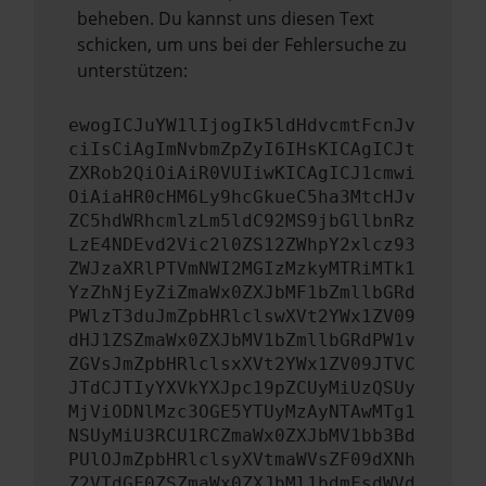
beheben. Du kannst uns diesen Text
schicken, um uns bei der Fehlersuche zu
unterstützen:
ewogICJuYW1lIjogIk5ldHdvcmtFcnJv
ciIsCiAgImNvbmZpZyI6IHsKICAgICJt
ZXRob2QiOiAiR0VUIiwKICAgICJ1cmwi
OiAiaHR0cHM6Ly9hcGkueC5ha3MtcHJv
ZC5hdWRhcmlzLm5ldC92MS9jbGllbnRz
LzE4NDEvd2Vic2l0ZS12ZWhpY2xlcz93
ZWJzaXRlPTVmNWI2MGIzMzkyMTRiMTk1
YzZhNjEyZiZmaWx0ZXJbMF1bZmllbGRd
PWlzT3duJmZpbHRlclswXVt2YWx1ZV09
dHJ1ZSZmaWx0ZXJbMV1bZmllbGRdPW1v
ZGVsJmZpbHRlclsxXVt2YWx1ZV09JTVC
JTdCJTIyYXVkYXJpc19pZCUyMiUzQSUy
MjViODNlMzc3OGE5YTUyMzAyNTAwMTg1
NSUyMiU3RCU1RCZmaWx0ZXJbMV1bb3Bd
PUlOJmZpbHRlclsyXVtmaWVsZF09dXNh
Z2VTdGF0ZSZmaWx0ZXJbMl1bdmFsdWVd