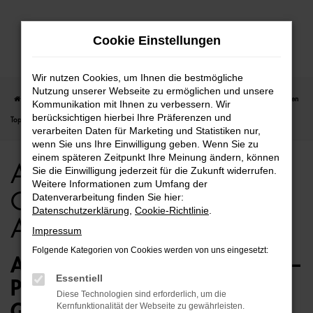
Zum
Cookie Einstellungen
Hauptinhalt
springen
Wir nutzen Cookies, um Ihnen die bestmögliche
Nutzung unserer Webseite zu ermöglichen und unsere
Startseite
Hamburg
Audi
Audi A7
Audi A7 für Hamburg Gebrauchtwagen
Kommunikation mit Ihnen zu verbessern. Wir
berücksichtigen hierbei Ihre Präferenzen und
Top Angebote
verarbeiten Daten für Marketing und Statistiken nur,
wenn Sie uns Ihre Einwilligung geben. Wenn Sie zu
einem späteren Zeitpunkt Ihre Meinung ändern, können
Audi A7 für Hamburg
Sie die Einwilligung jederzeit für die Zukunft widerrufen.
Weitere Informationen zum Umfang der
Gebrauchtwagen Top
Datenverarbeitung finden Sie hier:
Datenschutzerklärung
,
Cookie-Richtlinie
.
Angebote
Impressum
Folgende Kategorien von Cookies werden von uns eingesetzt:
AUDI A7 GEBRAUCHTWAGEN –
Essentiell
PERFEKT FÜR HAMBURG
Diese Technologien sind erforderlich, um die
GEEIGNET
Kernfunktionalität der Webseite zu gewährleisten.