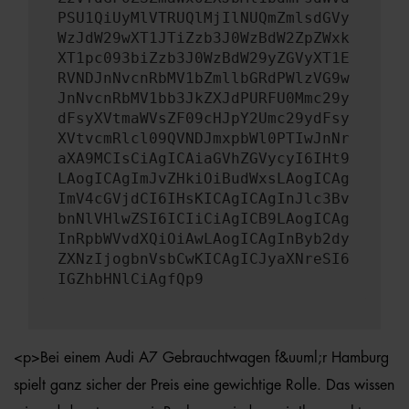
PSU1QiUyMlVTRUQlMjIlNUQmZmlsdGVy
WzJdW29wXT1JTiZzb3J0WzBdW2ZpZWxk
XT1pc093biZzb3J0WzBdW29yZGVyXT1E
RVNDJnNvcnRbMV1bZmllbGRdPWlzVG9w
JnNvcnRbMV1bb3JkZXJdPURFU0Mmc29y
dFsyXVtmaWVsZF09cHJpY2Umc29ydFsy
XVtvcmRlcl09QVNDJmxpbWl0PTIwJnNr
aXA9MCIsCiAgICAiaGVhZGVycyI6IHt9
LAogICAgImJvZHkiOiBudWxsLAogICAg
ImV4cGVjdCI6IHsKICAgICAgInJlc3Bv
bnNlVHlwZSI6ICIiCiAgICB9LAogICAg
InRpbWVvdXQiOiAwLAogICAgInByb2dy
ZXNzIjogbnVsbCwKICAgICJyaXNreSI6
IGZhbHNlCiAgfQp9
<p>Bei einem Audi A7 Gebrauchtwagen f&uuml;r Hamburg
spielt ganz sicher der Preis eine gewichtige Rolle. Das wissen