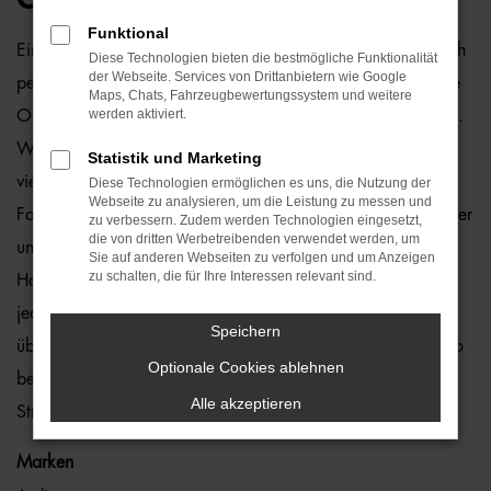
Funktional
Ein Audi A7 Gebrauchtwagen und Hamburg passen einfach
Diese Technologien bieten die bestmögliche Funktionalität
der Webseite. Services von Drittanbietern wie Google
perfekt zusammen. Dies ließe sich natürlich auch für andere
Maps, Chats, Fahrzeugbewertungssystem und weitere
werden aktiviert.
Orte sagen, denn dieses Modell überzeugt auf ganzer Linie.
Wir von der Auto-Familie Ostermaier arbeiten bereits seit
Statistik und Marketing
vielen Jahren mit Audi und sind von der Qualität der
Diese Technologien ermöglichen es uns, die Nutzung der
Webseite zu analysieren, um die Leistung zu messen und
Fahrzeuge begeistert. Dennoch gehen wir auf Nummer sicher
zu verbessern. Zudem werden Technologien eingesetzt,
die von dritten Werbetreibenden verwendet werden, um
und schauen bei jedem Audi A7 Gebrauchtwagen für
Sie auf anderen Webseiten zu verfolgen und um Anzeigen
zu schalten, die für Ihre Interessen relevant sind.
Hamburg genauestens nach. Konkret bedeutet dies, dass
jedes Auto in unserer Meisterwerkstatt gastiert und dort
Speichern
überprüft und ggf. repariert und gewartet wird. Unser Credo
Optionale Cookies ablehnen
besteht darin, dass wir nur erstklassige Fahrzeuge auf die
Alle akzeptieren
Straßen von Hamburg lassen. Ohne „Wenn und Aber“.
Marken