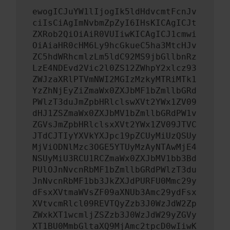
ewogICJuYW1lIjogIk5ldHdvcmtFcnJv
ciIsCiAgImNvbmZpZyI6IHsKICAgICJt
ZXRob2QiOiAiR0VUIiwKICAgICJ1cmwi
OiAiaHR0cHM6Ly9hcGkueC5ha3MtcHJv
ZC5hdWRhcmlzLm5ldC92MS9jbGllbnRz
LzE4NDEvd2Vic2l0ZS12ZWhpY2xlcz93
ZWJzaXRlPTVmNWI2MGIzMzkyMTRiMTk1
YzZhNjEyZiZmaWx0ZXJbMF1bZmllbGRd
PWlzT3duJmZpbHRlclswXVt2YWx1ZV09
dHJ1ZSZmaWx0ZXJbMV1bZmllbGRdPW1v
ZGVsJmZpbHRlclsxXVt2YWx1ZV09JTVC
JTdCJTIyYXVkYXJpc19pZCUyMiUzQSUy
MjViODNlMzc3OGE5YTUyMzAyNTAwMjE4
NSUyMiU3RCU1RCZmaWx0ZXJbMV1bb3Bd
PUlOJnNvcnRbMF1bZmllbGRdPWlzT3du
JnNvcnRbMF1bb3JkZXJdPURFU0Mmc29y
dFsxXVtmaWVsZF09aXNUb3Amc29ydFsx
XVtvcmRlcl09REVTQyZzb3J0WzJdW2Zp
ZWxkXT1wcmljZSZzb3J0WzJdW29yZGVy
XT1BU0MmbGltaXQ9MjAmc2tpcD0wIiwK