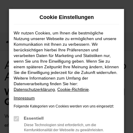
Zum
Cookie Einstellungen
Hauptinhalt
springen
Wir nutzen Cookies, um Ihnen die bestmögliche
Nutzung unserer Webseite zu ermöglichen und unsere
Startseite
Hamburg
Audi
Audi Q3 für Hamburg Top Angebote
Kommunikation mit Ihnen zu verbessern. Wir
berücksichtigen hierbei Ihre Präferenzen und
verarbeiten Daten für Marketing und Statistiken nur,
wenn Sie uns Ihre Einwilligung geben. Wenn Sie zu
Audi Q3 für Hamburg Top
einem späteren Zeitpunkt Ihre Meinung ändern, können
Sie die Einwilligung jederzeit für die Zukunft widerrufen.
Angebote
Weitere Informationen zum Umfang der
Datenverarbeitung finden Sie hier:
Datenschutzerklärung
,
Cookie-Richtlinie
.
WIE WÄRE ES MIT EINEM AUDI
Impressum
Q3 FÜR HAMBURG?
Folgende Kategorien von Cookies werden von uns eingesetzt:
Wer zu uns und damit zur Auto-Familie Ostermaier kommt,
Essentiell
erhält viele Vorschläge rund um die Mobilität. Das gilt
Diese Technologien sind erforderlich, um die
Kernfunktionalität der Webseite zu gewährleisten.