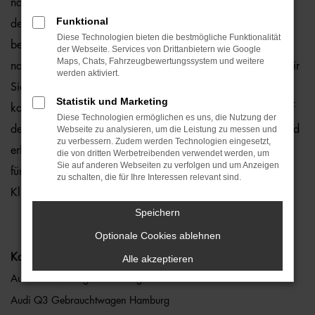
natürlich auch für Hamburg und Umgebung, wo wir gerne
Funktional
den Audi Q3 empfehlen. Die Rede ist von einem rundum
Diese Technologien bieten die bestmögliche Funktionalität
bewährten und zuverlässigen Fahrzeug, das perfekt zu
der Webseite. Services von Drittanbietern wie Google
Maps, Chats, Fahrzeugbewertungssystem und weitere
nahezu jedem Anspruch in Hamburg passt. Gerne lassen wir
werden aktiviert.
Sie bei uns vor Ort einsteigen oder übernehmen die
Statistik und Marketing
komplette Beratung auf digitalem Weg. Der Vorteil liegt auf
Diese Technologien ermöglichen es uns, die Nutzung der
der Hand, denn so erhalten Sie Ihren Audi Q3 frei Haus und
Webseite zu analysieren, um die Leistung zu messen und
zu verbessern. Zudem werden Technologien eingesetzt,
erfreuen sich an der direkten Lieferung nach Hamburg ohne
die von dritten Werbetreibenden verwendet werden, um
Sie auf anderen Webseiten zu verfolgen und um Anzeigen
für den Autokauf Ihre eigenen vier Wände zu verlassen.
zu schalten, die für Ihre Interessen relevant sind.
Klingt gut? Dann kontaktieren Sie uns noch heute.
Speichern
Optionale Cookies ablehnen
Kategorie
Alle akzeptieren
Audi Q3 Neuwagen Hamburg
Audi Q3 Gebrauchtwagen Hamburg