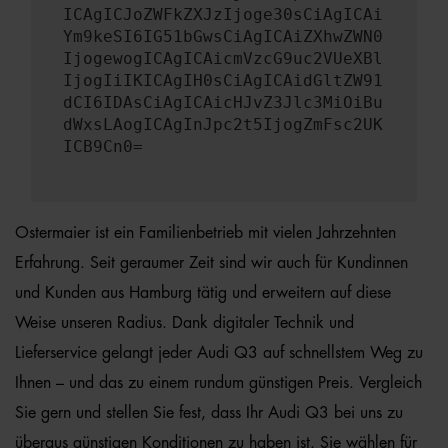
ICAgICJoZWFkZXJzIjoge30sCiAgICAi
Ym9keSI6IG51bGwsCiAgICAiZXhwZWN0
IjogewogICAgICAicmVzcG9uc2VUeXBl
IjogIiIKICAgIH0sCiAgICAidGltZW91
dCI6IDAsCiAgICAicHJvZ3Jlc3MiOiBu
dWxsLAogICAgInJpc2t5IjogZmFsc2UK
ICB9Cn0=
Ostermaier ist ein Familienbetrieb mit vielen Jahrzehnten
Erfahrung. Seit geraumer Zeit sind wir auch für Kundinnen
und Kunden aus Hamburg tätig und erweitern auf diese
Weise unseren Radius. Dank digitaler Technik und
Lieferservice gelangt jeder Audi Q3 auf schnellstem Weg zu
Ihnen – und das zu einem rundum günstigen Preis. Vergleich
Sie gern und stellen Sie fest, dass Ihr Audi Q3 bei uns zu
überaus günstigen Konditionen zu haben ist. Sie wählen für