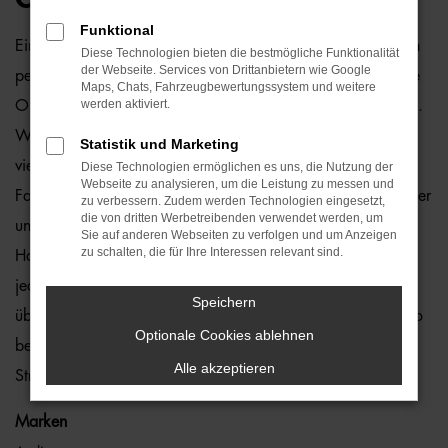
Funktional
Ein Audi TT Gebrauchtwagen und Hamburg passen einfach
Diese Technologien bieten die bestmögliche Funktionalität
der Webseite. Services von Drittanbietern wie Google
perfekt zusammen. Dies ließe sich natürlich auch für andere
Maps, Chats, Fahrzeugbewertungssystem und weitere
werden aktiviert.
Orte sagen, denn dieses Modell überzeugt auf ganzer Linie.
Wir von der Auto-Familie Ostermaier arbeiten bereits seit
Statistik und Marketing
vielen Jahren mit Audi und sind von der Qualität der
Diese Technologien ermöglichen es uns, die Nutzung der
Webseite zu analysieren, um die Leistung zu messen und
Fahrzeuge begeistert. Dennoch gehen wir auf Nummer sicher
zu verbessern. Zudem werden Technologien eingesetzt,
die von dritten Werbetreibenden verwendet werden, um
und schauen bei jedem Audi TT Gebrauchtwagen für
Sie auf anderen Webseiten zu verfolgen und um Anzeigen
zu schalten, die für Ihre Interessen relevant sind.
Hamburg genauestens nach. Konkret bedeutet dies, dass
jedes Auto in unserer Meisterwerkstatt gastiert und dort
Speichern
überprüft und ggf. repariert und gewartet wird. Unser Credo
Optionale Cookies ablehnen
besteht darin, dass wir nur erstklassige Fahrzeuge auf die
Alle akzeptieren
Straßen von Hamburg lassen. Ohne „Wenn und Aber“.
Marken