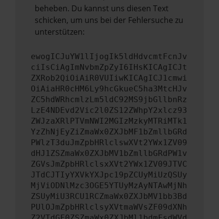
beheben. Du kannst uns diesen Text
schicken, um uns bei der Fehlersuche zu
unterstützen:
ewogICJuYW1lIjogIk5ldHdvcmtFcnJv
ciIsCiAgImNvbmZpZyI6IHsKICAgICJt
ZXRob2QiOiAiR0VUIiwKICAgICJ1cmwi
OiAiaHR0cHM6Ly9hcGkueC5ha3MtcHJv
ZC5hdWRhcmlzLm5ldC92MS9jbGllbnRz
LzE4NDEvd2Vic2l0ZS12ZWhpY2xlcz93
ZWJzaXRlPTVmNWI2MGIzMzkyMTRiMTk1
YzZhNjEyZiZmaWx0ZXJbMF1bZmllbGRd
PWlzT3duJmZpbHRlclswXVt2YWx1ZV09
dHJ1ZSZmaWx0ZXJbMV1bZmllbGRdPW1v
ZGVsJmZpbHRlclsxXVt2YWx1ZV09JTVC
JTdCJTIyYXVkYXJpc19pZCUyMiUzQSUy
MjViODNlMzc3OGE5YTUyMzAyNTAwMjNh
ZSUyMiU3RCU1RCZmaWx0ZXJbMV1bb3Bd
PUlOJmZpbHRlclsyXVtmaWVsZF09dXNh
Z2VTdGF0ZSZmaWx0ZXJbMl1bdmFsdWVd