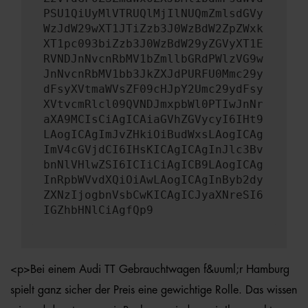
PSU1QiUyMlVTRUQlMjIlNUQmZmlsdGVy
WzJdW29wXT1JTiZzb3J0WzBdW2ZpZWxk
XT1pc093biZzb3J0WzBdW29yZGVyXT1E
RVNDJnNvcnRbMV1bZmllbGRdPWlzVG9w
JnNvcnRbMV1bb3JkZXJdPURFU0Mmc29y
dFsyXVtmaWVsZF09cHJpY2Umc29ydFsy
XVtvcmRlcl09QVNDJmxpbWl0PTIwJnNr
aXA9MCIsCiAgICAiaGVhZGVycyI6IHt9
LAogICAgImJvZHkiOiBudWxsLAogICAg
ImV4cGVjdCI6IHsKICAgICAgInJlc3Bv
bnNlVHlwZSI6ICIiCiAgICB9LAogICAg
InRpbWVvdXQiOiAwLAogICAgInByb2dy
ZXNzIjogbnVsbCwKICAgICJyaXNreSI6
IGZhbHNlCiAgfQp9
<p>Bei einem Audi TT Gebrauchtwagen f&uuml;r Hamburg
spielt ganz sicher der Preis eine gewichtige Rolle. Das wissen