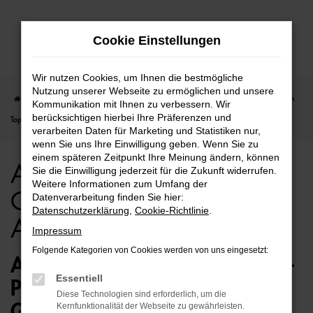
Zum
Cookie Einstellungen
Hauptinhalt
springen
Wir nutzen Cookies, um Ihnen die bestmögliche
Nutzung unserer Webseite zu ermöglichen und unsere
Startseite
Hamburg
Audi
Audi TT
Audi TT für Hamburg Gebrauchtwagen
Kommunikation mit Ihnen zu verbessern. Wir
berücksichtigen hierbei Ihre Präferenzen und
Top Angebote
verarbeiten Daten für Marketing und Statistiken nur,
wenn Sie uns Ihre Einwilligung geben. Wenn Sie zu
einem späteren Zeitpunkt Ihre Meinung ändern, können
Audi TT für Hamburg
Sie die Einwilligung jederzeit für die Zukunft widerrufen.
Weitere Informationen zum Umfang der
Gebrauchtwagen Top
Datenverarbeitung finden Sie hier:
Datenschutzerklärung
,
Cookie-Richtlinie
.
Angebote
Impressum
Folgende Kategorien von Cookies werden von uns eingesetzt:
AUDI TT GEBRAUCHTWAGEN –
Essentiell
PERFEKT FÜR HAMBURG
Diese Technologien sind erforderlich, um die
GEEIGNET
Kernfunktionalität der Webseite zu gewährleisten.