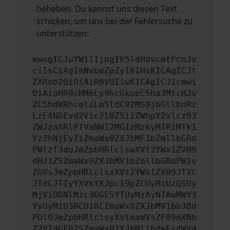
beheben. Du kannst uns diesen Text
schicken, um uns bei der Fehlersuche zu
unterstützen:
ewogICJuYW1lIjogIk5ldHdvcmtFcnJv
ciIsCiAgImNvbmZpZyI6IHsKICAgICJt
ZXRob2QiOiAiR0VUIiwKICAgICJ1cmwi
OiAiaHR0cHM6Ly9hcGkueC5ha3MtcHJv
ZC5hdWRhcmlzLm5ldC92MS9jbGllbnRz
LzE4NDEvd2Vic2l0ZS12ZWhpY2xlcz93
ZWJzaXRlPTVmNWI2MGIzMzkyMTRiMTk1
YzZhNjEyZiZmaWx0ZXJbMF1bZmllbGRd
PWlzT3duJmZpbHRlclswXVt2YWx1ZV09
dHJ1ZSZmaWx0ZXJbMV1bZmllbGRdPW1v
ZGVsJmZpbHRlclsxXVt2YWx1ZV09JTVC
JTdCJTIyYXVkYXJpc19pZCUyMiUzQSUy
MjViODNlMzc3OGE5YTUyMzAyNTAwMWY3
YyUyMiU3RCU1RCZmaWx0ZXJbMV1bb3Bd
PUlOJmZpbHRlclsyXVtmaWVsZF09dXNh
Z2VTdGF0ZSZmaWx0ZXJbMl1bdmFsdWVd