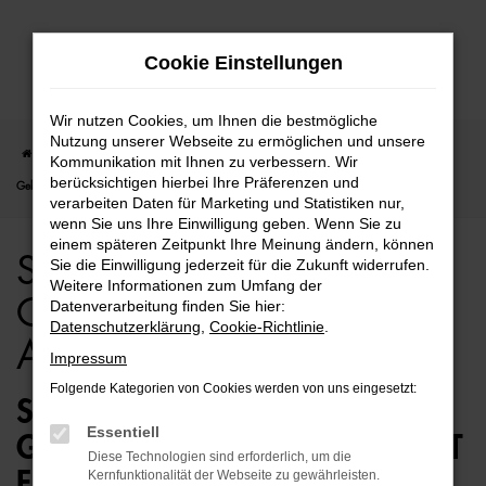
Zum
Cookie Einstellungen
Hauptinhalt
springen
Wir nutzen Cookies, um Ihnen die bestmögliche
Nutzung unserer Webseite zu ermöglichen und unsere
Startseite
Hamburg
Seat
Seat Ibiza
Seat Ibiza für Hamburg
Kommunikation mit Ihnen zu verbessern. Wir
berücksichtigen hierbei Ihre Präferenzen und
Gebrauchtwagen Top Angebote
verarbeiten Daten für Marketing und Statistiken nur,
wenn Sie uns Ihre Einwilligung geben. Wenn Sie zu
einem späteren Zeitpunkt Ihre Meinung ändern, können
Seat Ibiza für Hamburg
Sie die Einwilligung jederzeit für die Zukunft widerrufen.
Weitere Informationen zum Umfang der
Gebrauchtwagen Top
Datenverarbeitung finden Sie hier:
Datenschutzerklärung
,
Cookie-Richtlinie
.
Angebote
Impressum
Folgende Kategorien von Cookies werden von uns eingesetzt:
SEAT IBIZA
Essentiell
GEBRAUCHTWAGEN – PERFEKT
Diese Technologien sind erforderlich, um die
FÜR HAMBURG GEEIGNET
Kernfunktionalität der Webseite zu gewährleisten.