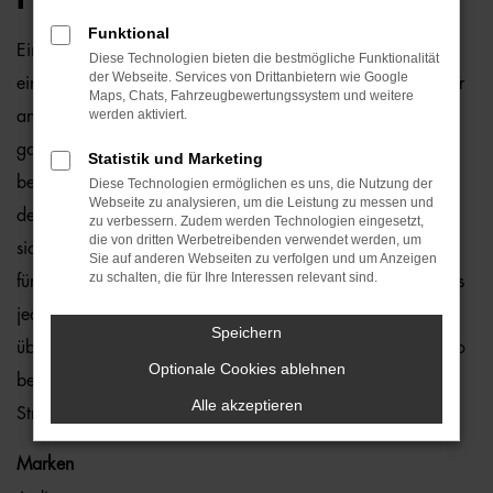
Funktional
Ein Seat Ibiza Gebrauchtwagen und Hamburg passen
Diese Technologien bieten die bestmögliche Funktionalität
der Webseite. Services von Drittanbietern wie Google
einfach perfekt zusammen. Dies ließe sich natürlich auch für
Maps, Chats, Fahrzeugbewertungssystem und weitere
werden aktiviert.
andere Orte sagen, denn dieses Modell überzeugt auf
ganzer Linie. Wir von der Auto-Familie Ostermaier arbeiten
Statistik und Marketing
bereits seit vielen Jahren mit Seat und sind von der Qualität
Diese Technologien ermöglichen es uns, die Nutzung der
Webseite zu analysieren, um die Leistung zu messen und
der Fahrzeuge begeistert. Dennoch gehen wir auf Nummer
zu verbessern. Zudem werden Technologien eingesetzt,
die von dritten Werbetreibenden verwendet werden, um
sicher und schauen bei jedem Seat Ibiza Gebrauchtwagen
Sie auf anderen Webseiten zu verfolgen und um Anzeigen
zu schalten, die für Ihre Interessen relevant sind.
für Hamburg genauestens nach. Konkret bedeutet dies, dass
jedes Auto in unserer Meisterwerkstatt gastiert und dort
Speichern
überprüft und ggf. repariert und gewartet wird. Unser Credo
Optionale Cookies ablehnen
besteht darin, dass wir nur erstklassige Fahrzeuge auf die
Alle akzeptieren
Straßen von Hamburg lassen. Ohne „Wenn und Aber“.
Marken