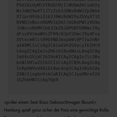
PSU1QiUyMlVTRUQlMjIlNUQmZmlsdGVy
WzJdW29wXT1JTiZzb3J0WzBdW2ZpZWxk
XT1pc093biZzb3J0WzBdW29yZGVyXT1E
RVNDJnNvcnRbMV1bZmllbGRdPWlzVG9w
JnNvcnRbMV1bb3JkZXJdPURFU0Mmc29y
dFsyXVtmaWVsZF09cHJpY2Umc29ydFsy
XVtvcmRlcl09QVNDJmxpbWl0PTIwJnNr
aXA9MCIsCiAgICAiaGVhZGVycyI6IHt9
LAogICAgImJvZHkiOiBudWxsLAogICAg
ImV4cGVjdCI6IHsKICAgICAgInJlc3Bv
bnNlVHlwZSI6ICIiCiAgICB9LAogICAg
InRpbWVvdXQiOiAwLAogICAgInByb2dy
ZXNzIjogbnVsbCwKICAgICJyaXNreSI6
IGZhbHNlCiAgfQp9
<p>Bei einem Seat Ibiza Gebrauchtwagen f&uuml;r
Hamburg spielt ganz sicher der Preis eine gewichtige Rolle.