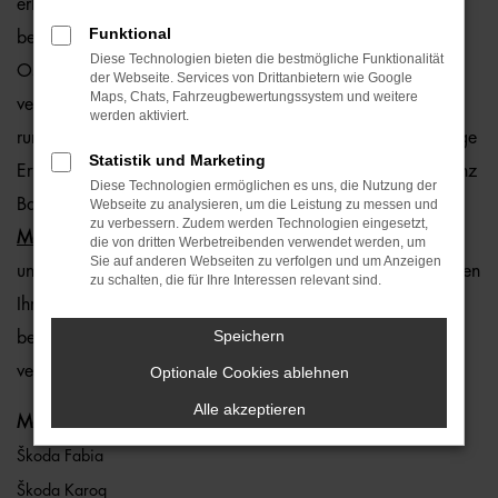
erhaltenes Modell und sparen gleichzeitig bares Geld. Am
Funktional
besten, Sie entscheiden sich direkt für einen Kauf bei der
Diese Technologien bieten die bestmögliche Funktionalität
Ostermaier Auto-Familie. Gerade, wenn es um direkt
der Webseite. Services von Drittanbietern wie Google
Maps, Chats, Fahrzeugbewertungssystem und weitere
verfügbare
Škoda Angebote
geht, bieten wir Ihnen eine
werden aktiviert.
rundum kompetente Beratung und bringen unsere langjährige
Statistik und Marketing
Erfahrung mit ein. Wählen Sie aus sieben Standorten in ganz
Diese Technologien ermöglichen es uns, die Nutzung der
Bayern und staunen Sie über unsere enorme Auswahl an
Webseite zu analysieren, um die Leistung zu messen und
zu verbessern. Zudem werden Technologien eingesetzt,
Modellen von Škoda
. Direkt von zu Hause aus nutzen Sie
die von dritten Werbetreibenden verwendet werden, um
Sie auf anderen Webseiten zu verfolgen und um Anzeigen
unseren übersichtlichen
online Škoda Konfigurator
und stellen
zu schalten, die für Ihre Interessen relevant sind.
Ihr Traumauto zusammen. Wahlweise kommen Sie einfach
Speichern
bei uns vorbei und lassen Sie sich von den vielen direkt
verfügbaren Modellen überzeugen. Wir freuen uns auf Sie!
Optionale Cookies ablehnen
Alle akzeptieren
Modelle
Škoda Fabia
Škoda Karoq