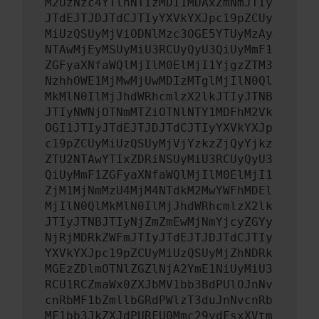
M2UzNzc4YTlhNTIzMDI1MDAxZmNmJTIy
JTdEJTJDJTdCJTIyYXVkYXJpc19pZCUy
MiUzQSUyMjViODNlMzc3OGE5YTUyMzAy
NTAwMjEyMSUyMiU3RCUyQyU3QiUyMmF1
ZGFyaXNfaWQlMjIlM0ElMjI1YjgzZTM3
NzhhOWE1MjMwMjUwMDIzMTglMjIlN0Ql
MkMlN0IlMjJhdWRhcmlzX2lkJTIyJTNB
JTIyNWNjOTNmMTZiOTNlNTY1MDFhM2Vk
OGI1JTIyJTdEJTJDJTdCJTIyYXVkYXJp
c19pZCUyMiUzQSUyMjVjYzkzZjQyYjkz
ZTU2NTAwYTIxZDRiNSUyMiU3RCUyQyU3
QiUyMmF1ZGFyaXNfaWQlMjIlM0ElMjI1
ZjM1MjNmMzU4MjM4NTdkM2MwYWFhMDEl
MjIlN0QlMkMlN0IlMjJhdWRhcmlzX2lk
JTIyJTNBJTIyNjZmZmEwMjNmYjcyZGYy
NjRjMDRkZWFmJTIyJTdEJTJDJTdCJTIy
YXVkYXJpc19pZCUyMiUzQSUyMjZhNDRk
MGEzZDlmOTNlZGZlNjA2YmE1NiUyMiU3
RCU1RCZmaWx0ZXJbMV1bb3BdPUlOJnNv
cnRbMF1bZmllbGRdPWlzT3duJnNvcnRb
MF1bb3JkZXJdPURFU0Mmc29ydFsxXVtm