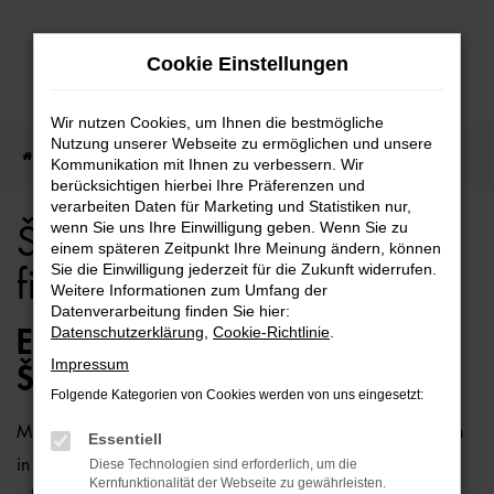
Zum
Cookie Einstellungen
Hauptinhalt
springen
Wir nutzen Cookies, um Ihnen die bestmögliche
Nutzung unserer Webseite zu ermöglichen und unsere
Startseite
Škoda kaufen, leasen, finanzieren
Kommunikation mit Ihnen zu verbessern. Wir
berücksichtigen hierbei Ihre Präferenzen und
verarbeiten Daten für Marketing und Statistiken nur,
wenn Sie uns Ihre Einwilligung geben. Wenn Sie zu
Škoda kaufen, leasen,
einem späteren Zeitpunkt Ihre Meinung ändern, können
Sie die Einwilligung jederzeit für die Zukunft widerrufen.
finanzieren
Weitere Informationen zum Umfang der
Datenverarbeitung finden Sie hier:
Datenschutzerklärung
,
Cookie-Richtlinie
.
EINSTEIGEN IN IHREN NEUEN
Impressum
ŠKODA
Folgende Kategorien von Cookies werden von uns eingesetzt:
Mit einem günstigen Kauf eines Škoda profitieren Sie gleich
Essentiell
in mehrerlei Hinsicht. Sie erwerben ein neues oder top
Diese Technologien sind erforderlich, um die
Kernfunktionalität der Webseite zu gewährleisten.