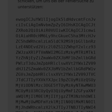
schicken, um uns bei der Fehlersuche zu
unterstützen:
ewogICJuYW1lIjogIk5ldHdvcmtFcnJv
ciIsCiAgImNvbmZpZyI6IHsKICAgICJt
ZXRob2QiOiAiR0VUIiwKICAgICJ1cmwi
OiAiaHR0cHM6Ly9hcGkueC5ha3MtcHJv
ZC5hdWRhcmlzLm5ldC92MS9jbGllbnRz
LzE4NDEvd2Vic2l0ZS12ZWhpY2xlcz93
ZWJzaXRlPTVmNWI2MGIzMzkyMTRiMTk1
YzZhNjEyZiZmaWx0ZXJbMF1bZmllbGRd
PWlzT3duJmZpbHRlclswXVt2YWx1ZV09
dHJ1ZSZmaWx0ZXJbMV1bZmllbGRdPW1v
ZGVsJmZpbHRlclsxXVt2YWx1ZV09JTVC
JTdCJTIyYXVkYXJpc19pZCUyMiUzQSUy
MjViODNlMzc3OGE5YTUyMzAyNTAwMWU3
MCUyMiU3RCUyQyU3QiUyMmF1ZGFyaXNf
aWQlMjIlM0ElMjI1YjgzZTM3NzhhOWE1
MjMwMjUwMDFmYzklMjIlN0QlMkMlN0Il
MjJhdWRhcmlzX2lkJTIyJTNBJTIyNWI4