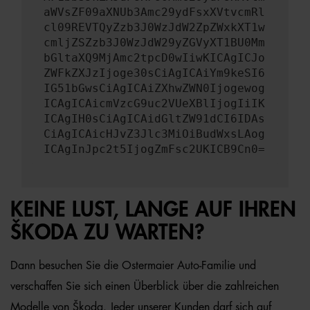
aWVsZF09aXNUb3Amc29ydFsxXVtvcmRl
cl09REVTQyZzb3J0WzJdW2ZpZWxkXT1w
cmljZSZzb3J0WzJdW29yZGVyXT1BU0Mm
bGltaXQ9MjAmc2tpcD0wIiwKICAgICJo
ZWFkZXJzIjoge30sCiAgICAiYm9keSI6
IG51bGwsCiAgICAiZXhwZWN0Ijogewog
ICAgICAicmVzcG9uc2VUeXBlIjogIiIK
ICAgIH0sCiAgICAidGltZW91dCI6IDAs
CiAgICAicHJvZ3Jlc3MiOiBudWxsLAog
ICAgInJpc2t5IjogZmFsc2UKICB9Cn0=
KEINE LUST, LANGE AUF IHREN
ŠKODA ZU WARTEN?
Dann besuchen Sie die Ostermaier Auto-Familie und
verschaffen Sie sich einen Überblick über die zahlreichen
Modelle von Škoda. Jeder unserer Kunden darf sich auf