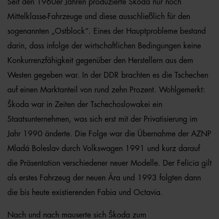
Seit den 1960er Jahren produzierte Škoda nur noch
Mittelklasse-Fahrzeuge und diese ausschließlich für den
sogenannten „Ostblock“. Eines der Hauptprobleme bestand
darin, dass infolge der wirtschaftlichen Bedingungen keine
Konkurrenzfähigkeit gegenüber den Herstellern aus dem
Westen gegeben war. In der DDR brachten es die Tschechen
auf einen Marktanteil von rund zehn Prozent. Wohlgemerkt:
Škoda war in Zeiten der Tschechoslowakei ein
Staatsunternehmen, was sich erst mit der Privatisierung im
Jahr 1990 änderte. Die Folge war die Übernahme der AZNP
Mladá Boleslav durch Volkswagen 1991 und kurz darauf
die Präsentation verschiedener neuer Modelle. Der Felicia gilt
als erstes Fahrzeug der neuen Ära und 1993 folgten dann
die bis heute existierenden Fabia und Octavia.
Nach und nach mauserte sich Škoda zum