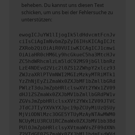
beheben. Du kannst uns diesen Text
schicken, um uns bei der Fehlersuche zu
unterstützen:
ewogICJuYW1lIjogIk5ldHdvcmtFcnJv
ciIsCiAgImNvbmZpZyI6IHsKICAgICJt
ZXRob2QiOiAiR0VUIiwKICAgICJ1cmwi
OiAiaHR0cHM6Ly9hcGkueC5ha3MtcHJv
ZC5hdWRhcmlzLm5ldC92MS9jbGllbnRz
LzE4NDEvd2Vic2l0ZS12ZWhpY2xlcz93
ZWJzaXRlPTVmNWI2MGIzMzkyMTRiMTk1
YzZhNjEyZiZmaWx0ZXJbMF1bZmllbGRd
PWlzT3duJmZpbHRlclswXVt2YWx1ZV09
dHJ1ZSZmaWx0ZXJbMV1bZmllbGRdPW1v
ZGVsJmZpbHRlclsxXVt2YWx1ZV09JTVC
JTdCJTIyYXVkYXJpc19pZCUyMiUzQSUy
MjViODNlMzc3OGE5YTUyMzAyNTAwMWM0
NCUyMiU3RCU1RCZmaWx0ZXJbMV1bb3Bd
PUlOJmZpbHRlclsyXVtmaWVsZF09dXNh
Z2VTdGF0ZSZmaWx0ZXJbMl1bdmFsdWVd