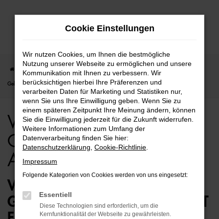
Zum
Cookie Einstellungen
Hauptinhalt
springen
Wir nutzen Cookies, um Ihnen die bestmögliche
Nutzung unserer Webseite zu ermöglichen und unsere
Startseite
Hamburg
VW
VW Caddy
VW Caddy für Hamburg
Kommunikation mit Ihnen zu verbessern. Wir
berücksichtigen hierbei Ihre Präferenzen und
Gebrauchtwagen Top Angebote
verarbeiten Daten für Marketing und Statistiken nur,
wenn Sie uns Ihre Einwilligung geben. Wenn Sie zu
einem späteren Zeitpunkt Ihre Meinung ändern, können
VW Caddy für Hamburg
Sie die Einwilligung jederzeit für die Zukunft widerrufen.
Weitere Informationen zum Umfang der
Gebrauchtwagen Top
Datenverarbeitung finden Sie hier:
Datenschutzerklärung
,
Cookie-Richtlinie
.
Angebote
Impressum
Folgende Kategorien von Cookies werden von uns eingesetzt:
VW CADDY
Essentiell
GEBRAUCHTWAGEN – PERFEKT
Diese Technologien sind erforderlich, um die
FÜR HAMBURG GEEIGNET
Kernfunktionalität der Webseite zu gewährleisten.