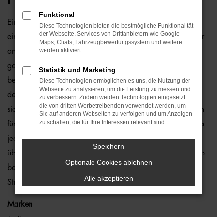
Funktional
Ein VW Caddy Gebrauchtwagen und Hamburg passen
Diese Technologien bieten die bestmögliche Funktionalität
der Webseite. Services von Drittanbietern wie Google
einfach perfekt zusammen. Dies ließe sich natürlich auch für
Maps, Chats, Fahrzeugbewertungssystem und weitere
werden aktiviert.
andere Orte sagen, denn dieses Modell überzeugt auf
ganzer Linie. Wir von der Auto-Familie Ostermaier arbeiten
Statistik und Marketing
bereits seit vielen Jahren mit VW und sind von der Qualität
Diese Technologien ermöglichen es uns, die Nutzung der
Webseite zu analysieren, um die Leistung zu messen und
der Fahrzeuge begeistert. Dennoch gehen wir auf Nummer
zu verbessern. Zudem werden Technologien eingesetzt,
die von dritten Werbetreibenden verwendet werden, um
sicher und schauen bei jedem VW Caddy Gebrauchtwagen
Sie auf anderen Webseiten zu verfolgen und um Anzeigen
zu schalten, die für Ihre Interessen relevant sind.
für Hamburg genauestens nach. Konkret bedeutet dies, dass
jedes Auto in unserer Meisterwerkstatt gastiert und dort
Speichern
überprüft und ggf. repariert und gewartet wird. Unser Credo
Optionale Cookies ablehnen
besteht darin, dass wir nur erstklassige Fahrzeuge auf die
Alle akzeptieren
Straßen von Hamburg lassen. Ohne „Wenn und Aber“.
Marken