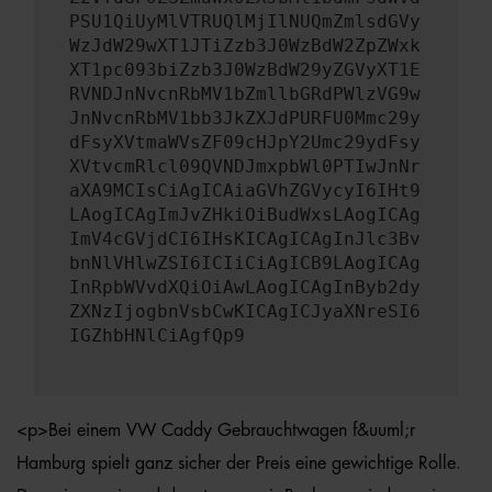
PSU1QiUyMlVTRUQlMjIlNUQmZmlsdGVy
WzJdW29wXT1JTiZzb3J0WzBdW2ZpZWxk
XT1pc093biZzb3J0WzBdW29yZGVyXT1E
RVNDJnNvcnRbMV1bZmllbGRdPWlzVG9w
JnNvcnRbMV1bb3JkZXJdPURFU0Mmc29y
dFsyXVtmaWVsZF09cHJpY2Umc29ydFsy
XVtvcmRlcl09QVNDJmxpbWl0PTIwJnNr
aXA9MCIsCiAgICAiaGVhZGVycyI6IHt9
LAogICAgImJvZHkiOiBudWxsLAogICAg
ImV4cGVjdCI6IHsKICAgICAgInJlc3Bv
bnNlVHlwZSI6ICIiCiAgICB9LAogICAg
InRpbWVvdXQiOiAwLAogICAgInByb2dy
ZXNzIjogbnVsbCwKICAgICJyaXNreSI6
IGZhbHNlCiAgfQp9
<p>Bei einem VW Caddy Gebrauchtwagen f&uuml;r
Hamburg spielt ganz sicher der Preis eine gewichtige Rolle.