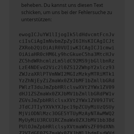
beheben. Du kannst uns diesen Text
schicken, um uns bei der Fehlersuche zu
unterstützen:
ewogICJuYW1lIjogIk5ldHdvcmtFcnJv
ciIsCiAgImNvbmZpZyI6IHsKICAgICJt
ZXRob2QiOiAiR0VUIiwKICAgICJ1cmwi
OiAiaHR0cHM6Ly9hcGkueC5ha3MtcHJv
ZC5hdWRhcmlzLm5ldC92MS9jbGllbnRz
LzE4NDEvd2Vic2l0ZS12ZWhpY2xlcz93
ZWJzaXRlPTVmNWI2MGIzMzkyMTRiMTk1
YzZhNjEyZiZmaWx0ZXJbMF1bZmllbGRd
PWlzT3duJmZpbHRlclswXVt2YWx1ZV09
dHJ1ZSZmaWx0ZXJbMV1bZmllbGRdPW1v
ZGVsJmZpbHRlclsxXVt2YWx1ZV09JTVC
JTdCJTIyYXVkYXJpc19pZCUyMiUzQSUy
MjViODNlMzc3OGE5YTUyMzAyNTAwMWQ2
MyUyMiU3RCU1RCZmaWx0ZXJbMV1bb3Bd
PUlOJmZpbHRlclsyXVtmaWVsZF09dXNh
Z2VTdGF0ZSZmaWx0ZXJbMl1bdmFsdWVd