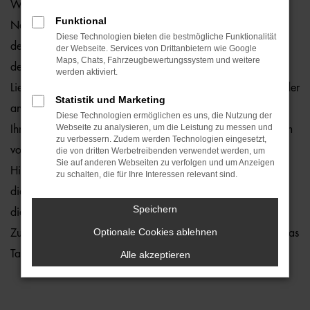
Wie wäre es, wenn Sie schon bald in einem VW Crafter
Funktional
Neuwagen durch Hamburg fahren? Zu teuer? Von wegen,
Diese Technologien bieten die bestmögliche Funktionalität
denn wir von der Auto-Familie Ostermaier erleichtern Ihnen
der Webseite. Services von Drittanbietern wie Google
Maps, Chats, Fahrzeugbewertungssystem und weitere
den Einstieg durch 1a Rabatte. Hinzu kommt, dass wir die
werden aktiviert.
Lieferung unserer VW Crafter Neuwagen nach Hamburg oder
Statistik und Marketing
an einen anderen Ort in der Umgebung ermöglichen und
Diese Technologien ermöglichen es uns, die Nutzung der
Webseite zu analysieren, um die Leistung zu messen und
Ihnen somit lange Wege ersparen. Kaufen Sie ganz bequem
zu verbessern. Zudem werden Technologien eingesetzt,
von zu Hause aus und profitieren Sie von unserem Service.
die von dritten Werbetreibenden verwendet werden, um
Sie auf anderen Webseiten zu verfolgen und um Anzeigen
Hierzu gehört in vollem Umfang auch die Beratung. In
zu schalten, die für Ihre Interessen relevant sind.
diesem Bereich laufen wir zur Höchstform auf und bringen
Speichern
die Erfahrung vieler Jahrzehnte in der Autobranche ein.
Optionale Cookies ablehnen
Zudem üben wir unseren Beruf mit Leidenschaft aus – und das
Tag für Tag.
Alle akzeptieren