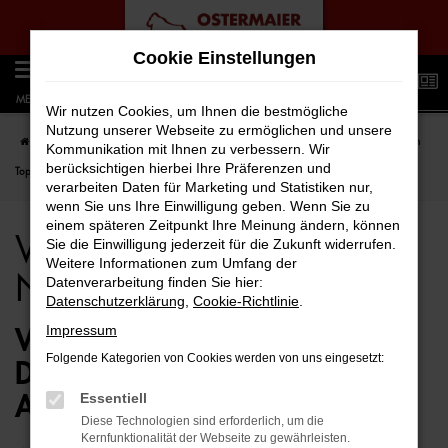
Zum
Cookie Einstellungen
Hauptinhalt
0
springen
MENÜ
Wir nutzen Cookies, um Ihnen die bestmögliche
Nutzung unserer Webseite zu ermöglichen und unsere
Startseite
Hamburg
VW
VW Crafter
VW Crafter für Hamburg Neuwagen
Kommunikation mit Ihnen zu verbessern. Wir
berücksichtigen hierbei Ihre Präferenzen und
Top Angebote
verarbeiten Daten für Marketing und Statistiken nur,
wenn Sie uns Ihre Einwilligung geben. Wenn Sie zu
einem späteren Zeitpunkt Ihre Meinung ändern, können
VW Crafter für Hamburg
Sie die Einwilligung jederzeit für die Zukunft widerrufen.
Weitere Informationen zum Umfang der
Neuwagen Top Angebote
Datenverarbeitung finden Sie hier:
Datenschutzerklärung
,
Cookie-Richtlinie
.
Impressum
VW CRAFTER NEUWAGEN –
Folgende Kategorien von Cookies werden von uns eingesetzt:
DIE ERSTKLASSIGE
Essentiell
ALTERNATIVE FÜR HAMBURG
Diese Technologien sind erforderlich, um die
Kernfunktionalität der Webseite zu gewährleisten.