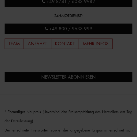
+49 8741 / 6083 9982
24H-NOTDIENST
:
+49 800 / 9633 999
TEAM
ANFAHRT
KONTAKT
MEHR INFOS
NEWSLETTER ABONNIEREN
1
Ehemaliger Neupreis (Unverbindliche Preisempfehlung des Herstellers am Tag
der Erstzulassung).
Der errechnete Preisvorteil sowie die angegebene Ersparnis errechnet sich