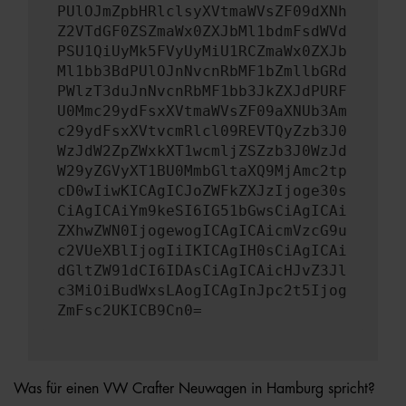
PUlOJmZpbHRlclsyXVtmaWVsZF09dXNh
Z2VTdGF0ZSZmaWx0ZXJbMl1bdmFsdWVd
PSU1QiUyMk5FVyUyMiU1RCZmaWx0ZXJb
Ml1bb3BdPUlOJnNvcnRbMF1bZmllbGRd
PWlzT3duJnNvcnRbMF1bb3JkZXJdPURF
U0Mmc29ydFsxXVtmaWVsZF09aXNUb3Am
c29ydFsxXVtvcmRlcl09REVTQyZzb3J0
WzJdW2ZpZWxkXT1wcmljZSZzb3J0WzJd
W29yZGVyXT1BU0MmbGltaXQ9MjAmc2tp
cD0wIiwKICAgICJoZWFkZXJzIjoge30s
CiAgICAiYm9keSI6IG51bGwsCiAgICAi
ZXhwZWN0IjogewogICAgICAicmVzcG9u
c2VUeXBlIjogIiIKICAgIH0sCiAgICAi
dGltZW91dCI6IDAsCiAgICAicHJvZ3Jl
c3MiOiBudWxsLAogICAgInJpc2t5Ijog
ZmFsc2UKICB9Cn0=
Was für einen VW Crafter Neuwagen in Hamburg spricht?