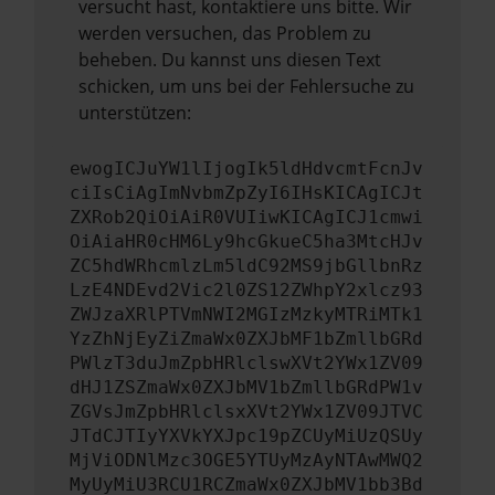
versucht hast, kontaktiere uns bitte. Wir
werden versuchen, das Problem zu
beheben. Du kannst uns diesen Text
schicken, um uns bei der Fehlersuche zu
unterstützen:
ewogICJuYW1lIjogIk5ldHdvcmtFcnJv
ciIsCiAgImNvbmZpZyI6IHsKICAgICJt
ZXRob2QiOiAiR0VUIiwKICAgICJ1cmwi
OiAiaHR0cHM6Ly9hcGkueC5ha3MtcHJv
ZC5hdWRhcmlzLm5ldC92MS9jbGllbnRz
LzE4NDEvd2Vic2l0ZS12ZWhpY2xlcz93
ZWJzaXRlPTVmNWI2MGIzMzkyMTRiMTk1
YzZhNjEyZiZmaWx0ZXJbMF1bZmllbGRd
PWlzT3duJmZpbHRlclswXVt2YWx1ZV09
dHJ1ZSZmaWx0ZXJbMV1bZmllbGRdPW1v
ZGVsJmZpbHRlclsxXVt2YWx1ZV09JTVC
JTdCJTIyYXVkYXJpc19pZCUyMiUzQSUy
MjViODNlMzc3OGE5YTUyMzAyNTAwMWQ2
MyUyMiU3RCU1RCZmaWx0ZXJbMV1bb3Bd