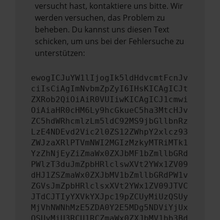
versucht hast, kontaktiere uns bitte. Wir
werden versuchen, das Problem zu
beheben. Du kannst uns diesen Text
schicken, um uns bei der Fehlersuche zu
unterstützen:
ewogICJuYW1lIjogIk5ldHdvcmtFcnJv
ciIsCiAgImNvbmZpZyI6IHsKICAgICJt
ZXRob2QiOiAiR0VUIiwKICAgICJ1cmwi
OiAiaHR0cHM6Ly9hcGkueC5ha3MtcHJv
ZC5hdWRhcmlzLm5ldC92MS9jbGllbnRz
LzE4NDEvd2Vic2l0ZS12ZWhpY2xlcz93
ZWJzaXRlPTVmNWI2MGIzMzkyMTRiMTk1
YzZhNjEyZiZmaWx0ZXJbMF1bZmllbGRd
PWlzT3duJmZpbHRlclswXVt2YWx1ZV09
dHJ1ZSZmaWx0ZXJbMV1bZmllbGRdPW1v
ZGVsJmZpbHRlclsxXVt2YWx1ZV09JTVC
JTdCJTIyYXVkYXJpc19pZCUyMiUzQSUy
MjVhNWNhMzE5ZDA0Y2E5MDg5NDViYjUx
OSUyMiU3RCU1RCZmaWx0ZXJbMV1bb3Bd