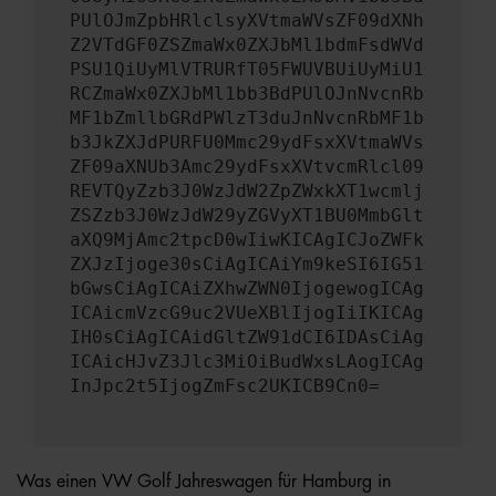
PUlOJmZpbHRlclsyXVtmaWVsZF09dXNh
Z2VTdGF0ZSZmaWx0ZXJbMl1bdmFsdWVd
PSU1QiUyMlVTRURfT05FWUVBUiUyMiU1
RCZmaWx0ZXJbMl1bb3BdPUlOJnNvcnRb
MF1bZmllbGRdPWlzT3duJnNvcnRbMF1b
b3JkZXJdPURFU0Mmc29ydFsxXVtmaWVs
ZF09aXNUb3Amc29ydFsxXVtvcmRlcl09
REVTQyZzb3J0WzJdW2ZpZWxkXT1wcmlj
ZSZzb3J0WzJdW29yZGVyXT1BU0MmbGlt
aXQ9MjAmc2tpcD0wIiwKICAgICJoZWFk
ZXJzIjoge30sCiAgICAiYm9keSI6IG51
bGwsCiAgICAiZXhwZWN0IjogewogICAg
ICAicmVzcG9uc2VUeXBlIjogIiIKICAg
IH0sCiAgICAidGltZW91dCI6IDAsCiAg
ICAicHJvZ3Jlc3MiOiBudWxsLAogICAg
InJpc2t5IjogZmFsc2UKICB9Cn0=
Was einen VW Golf Jahreswagen für Hamburg in