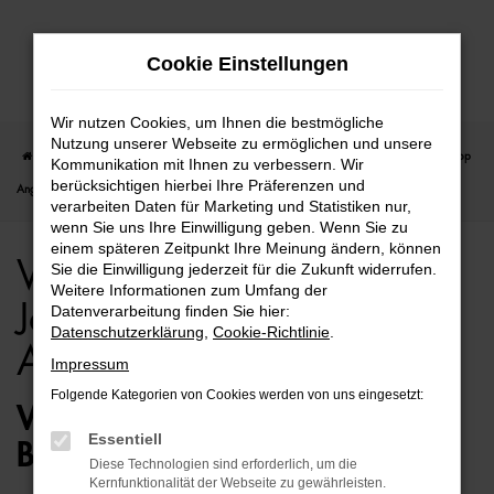
Zum
Cookie Einstellungen
Hauptinhalt
springen
Wir nutzen Cookies, um Ihnen die bestmögliche
Nutzung unserer Webseite zu ermöglichen und unsere
Startseite
Hamburg
VW
VW Golf
VW Golf für Hamburg Jahreswagen Top
Kommunikation mit Ihnen zu verbessern. Wir
berücksichtigen hierbei Ihre Präferenzen und
Angebote
verarbeiten Daten für Marketing und Statistiken nur,
wenn Sie uns Ihre Einwilligung geben. Wenn Sie zu
einem späteren Zeitpunkt Ihre Meinung ändern, können
VW Golf für Hamburg
Sie die Einwilligung jederzeit für die Zukunft widerrufen.
Weitere Informationen zum Umfang der
Jahreswagen Top
Datenverarbeitung finden Sie hier:
Datenschutzerklärung
,
Cookie-Richtlinie
.
Angebote
Impressum
Folgende Kategorien von Cookies werden von uns eingesetzt:
VW GOLF JAHRESWAGEN –
Essentiell
BESTENS MOBIL IN HAMBURG
Diese Technologien sind erforderlich, um die
Kernfunktionalität der Webseite zu gewährleisten.