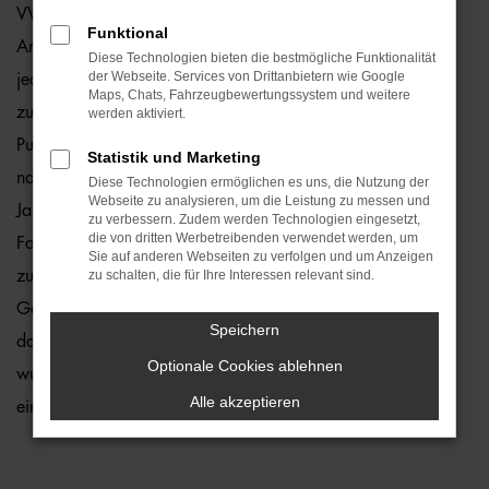
VW Golf Jahreswagen sind ein echter Preishit für Hamburg.
Funktional
Angeboten werden Fahrzeuge, die zwar gebraucht sind,
Diese Technologien bieten die bestmögliche Funktionalität
der Webseite. Services von Drittanbietern wie Google
jedoch erst vor maximal zwölf Monaten zum ersten Mal
Maps, Chats, Fahrzeugbewertungssystem und weitere
zugelassen wurden. Fast noch neu trifft es ebenfalls auf den
werden aktiviert.
Punkt, denn Mängel stellen wir in unserer Meisterwerkstatt
Statistik und Marketing
nahezu nie fest. Dennoch kontrollieren wir jeden VW Golf
Diese Technologien ermöglichen es uns, die Nutzung der
Webseite zu analysieren, um die Leistung zu messen und
Jahreswagen vor dem Verkauf und entlassen nur 1a-
zu verbessern. Zudem werden Technologien eingesetzt,
die von dritten Werbetreibenden verwendet werden, um
Fahrzeuge auf die Straßen von Hamburg. Sie profitieren
Sie auf anderen Webseiten zu verfolgen und um Anzeigen
zudem davon, dass die Modelle aus der aktuellen
zu schalten, die für Ihre Interessen relevant sind.
Generation stammen und entsprechend mit vielen Extras
Speichern
daherkommen. Die Motoren sind effizient und das Auto
Optionale Cookies ablehnen
wurde bereits perfekt eingefahren. Sie brauchen nur noch
Alle akzeptieren
einzusteigen und durchzustarten.