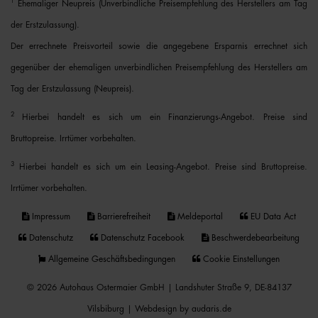
1
Ehemaliger Neupreis (Unverbindliche Preisempfehlung des Herstellers am Tag
der Erstzulassung).
Der errechnete Preisvorteil sowie die angegebene Ersparnis errechnet sich
gegenüber der ehemaligen unverbindlichen Preisempfehlung des Herstellers am
Tag der Erstzulassung (Neupreis).
2
Hierbei handelt es sich um ein Finanzierungs-Angebot. Preise sind
Bruttopreise. Irrtümer vorbehalten.
3
Hierbei handelt es sich um ein Leasing-Angebot. Preise sind Bruttopreise.
Irrtümer vorbehalten.
Impressum
Barrierefreiheit
Meldeportal
EU Data Act
Datenschutz
Datenschutz Facebook
Beschwerdebearbeitung
Allgemeine Geschäftsbedingungen
Cookie Einstellungen
© 2026 Autohaus Ostermaier GmbH | Landshuter Straße 9, DE-84137
Vilsbiburg |
Webdesign by audaris.de