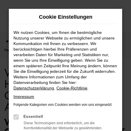
Zum
Cookie Einstellungen
Hauptinhalt
springen
Wir nutzen Cookies, um Ihnen die bestmögliche
Nutzung unserer Webseite zu ermöglichen und unsere
Startseite
Hamburg
VW
VW Golf Sportsvan
VW Golf Sportsvan für
Kommunikation mit Ihnen zu verbessern. Wir
berücksichtigen hierbei Ihre Präferenzen und
Hamburg Gebrauchtwagen Top Angebote
verarbeiten Daten für Marketing und Statistiken nur,
wenn Sie uns Ihre Einwilligung geben. Wenn Sie zu
einem späteren Zeitpunkt Ihre Meinung ändern, können
VW Golf Sportsvan für
Sie die Einwilligung jederzeit für die Zukunft widerrufen.
Weitere Informationen zum Umfang der
Hamburg
Datenverarbeitung finden Sie hier:
Datenschutzerklärung
,
Cookie-Richtlinie
.
Gebrauchtwagen Top
Impressum
Angebote
Folgende Kategorien von Cookies werden von uns eingesetzt:
Essentiell
VW GOLF SPORTSVAN
Diese Technologien sind erforderlich, um die
Kernfunktionalität der Webseite zu gewährleisten.