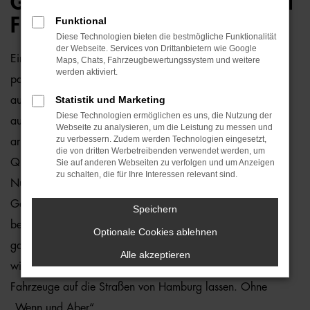
GEBRAUCHTWAGEN – PERFEKT
FÜR HAMBURG GEEIGNET
Funktional
Diese Technologien bieten die bestmögliche Funktionalität
der Webseite. Services von Drittanbietern wie Google
Ein VW Golf Sportsvan Gebrauchtwagen und Hamburg
Maps, Chats, Fahrzeugbewertungssystem und weitere
werden aktiviert.
passen einfach perfekt zusammen. Dies ließe sich natürlich
Statistik und Marketing
auch für andere Orte sagen, denn dieses Modell überzeugt
Diese Technologien ermöglichen es uns, die Nutzung der
auf ganzer Linie. Wir von der Auto-Familie Ostermaier
Webseite zu analysieren, um die Leistung zu messen und
zu verbessern. Zudem werden Technologien eingesetzt,
arbeiten bereits seit vielen Jahren mit VW und sind von der
die von dritten Werbetreibenden verwendet werden, um
Qualität der Fahrzeuge begeistert. Dennoch gehen wir auf
Sie auf anderen Webseiten zu verfolgen und um Anzeigen
zu schalten, die für Ihre Interessen relevant sind.
Nummer sicher und schauen bei jedem VW Golf Sportsvan
Gebrauchtwagen für Hamburg genauestens nach. Konkret
Speichern
bedeutet dies, dass jedes Auto in unserer Meisterwerkstatt
Optionale Cookies ablehnen
gastiert und dort überprüft und ggf. repariert und gewartet
Alle akzeptieren
wird. Unser Credo besteht darin, dass wir nur erstklassige
Fahrzeuge auf die Straßen von Hamburg lassen. Ohne
„Wenn und Aber“.