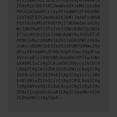
MjViODNlMzc3OGE5YTUyMzAyNTAwMWYx
ZSUyMiU3RCU1RCZmaWx0ZXJbMV1bb3Bd
PUlOJmZpbHRlclsyXVtmaWVsZF09dXNh
Z2VTdGF0ZSZmaWx0ZXJbMl1bdmFsdWVd
PSU1QiUyMlVTRUQlMjIlNUQmZmlsdGVy
WzJdW29wXT1JTiZzb3J0WzBdW2ZpZWxk
XT1pc093biZzb3J0WzBdW29yZGVyXT1E
RVNDJnNvcnRbMV1bZmllbGRdPWlzVG9w
JnNvcnRbMV1bb3JkZXJdPURFU0Mmc29y
dFsyXVtmaWVsZF09cHJpY2Umc29ydFsy
XVtvcmRlcl09QVNDJmxpbWl0PTIwJnNr
aXA9MCIsCiAgICAiaGVhZGVycyI6IHt9
LAogICAgImJvZHkiOiBudWxsLAogICAg
ImV4cGVjdCI6IHsKICAgICAgInJlc3Bv
bnNlVHlwZSI6ICIiCiAgICB9LAogICAg
InRpbWVvdXQiOiAwLAogICAgInByb2dy
ZXNzIjogbnVsbCwKICAgICJyaXNreSI6
IGZhbHNlCiAgfQp9