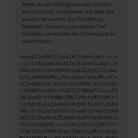
Wenn du alle oben genannten Schritte
versucht hast, kontaktiere uns bitte. Wir
werden versuchen, das Problem zu
beheben. Du kannst uns diesen Text
schicken, um uns bei der Fehlersuche zu
unterstützen:
ewogICJuYW1lIjogIk5ldHdvcmtFcnJv
ciIsCiAgImNvbmZpZyI6IHsKICAgICJt
ZXRob2QiOiAiR0VUIiwKICAgICJ1cmwi
OiAiaHR0cHM6Ly9hcGkueC5ha3MtcHJv
ZC5hdWRhcmlzLm5ldC92MS9jbGllbnRz
LzE4NDEvd2Vic2l0ZS12ZWhpY2xlcz93
ZWJzaXRlPTVmNWI2MGIzMzkyMTRiMTk1
YzZhNjEyZiZmaWx0ZXJbMF1bZmllbGRd
PWlzT3duJmZpbHRlclswXVt2YWx1ZV09
dHJ1ZSZmaWx0ZXJbMV1bZmllbGRdPW1v
ZGVsJmZpbHRlclsxXVt2YWx1ZV09JTVC
JTdCJTIyYXVkYXJpc19pZCUyMiUzQSUy