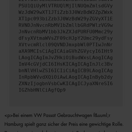
PSU1QiUyMlVTRUQlMjIlNUQmZmlsdGVy
WzJdW29wXT1JTiZzb3J0WzBdW2ZpZWxk
XT1pc093biZzb3J0WzBdW29yZGVyXT1E
RVNDJnNvcnRbMV1bZmllbGRdPWlzVG9w
JnNvcnRbMV1bb3JkZXJdPURFU0Mmc29y
dFsyXVtmaWVsZF09cHJpY2Umc29ydFsy
XVtvcmRlcl09QVNDJmxpbWl0PTIwJnNr
aXA9MCIsCiAgICAiaGVhZGVycyI6IHt9
LAogICAgImJvZHkiOiBudWxsLAogICAg
ImV4cGVjdCI6IHsKICAgICAgInJlc3Bv
bnNlVHlwZSI6ICIiCiAgICB9LAogICAg
InRpbWVvdXQiOiAwLAogICAgInByb2dy
ZXNzIjogbnVsbCwKICAgICJyaXNreSI6
IGZhbHNlCiAgfQp9
<p>Bei einem VW Passat Gebrauchtwagen f&uuml;r
Hamburg spielt ganz sicher der Preis eine gewichtige Rolle.