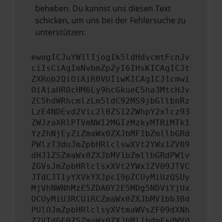
beheben. Du kannst uns diesen Text
schicken, um uns bei der Fehlersuche zu
unterstützen:
ewogICJuYW1lIjogIk5ldHdvcmtFcnJv
ciIsCiAgImNvbmZpZyI6IHsKICAgICJt
ZXRob2QiOiAiR0VUIiwKICAgICJ1cmwi
OiAiaHR0cHM6Ly9hcGkueC5ha3MtcHJv
ZC5hdWRhcmlzLm5ldC92MS9jbGllbnRz
LzE4NDEvd2Vic2l0ZS12ZWhpY2xlcz93
ZWJzaXRlPTVmNWI2MGIzMzkyMTRiMTk1
YzZhNjEyZiZmaWx0ZXJbMF1bZmllbGRd
PWlzT3duJmZpbHRlclswXVt2YWx1ZV09
dHJ1ZSZmaWx0ZXJbMV1bZmllbGRdPW1v
ZGVsJmZpbHRlclsxXVt2YWx1ZV09JTVC
JTdCJTIyYXVkYXJpc19pZCUyMiUzQSUy
MjVhNWNhMzE5ZDA0Y2E5MDg5NDViYjUx
OCUyMiU3RCU1RCZmaWx0ZXJbMV1bb3Bd
PUlOJmZpbHRlclsyXVtmaWVsZF09dXNh
Z2VTdGF0ZSZmaWx0ZXJbMl1bdmFsdWVd