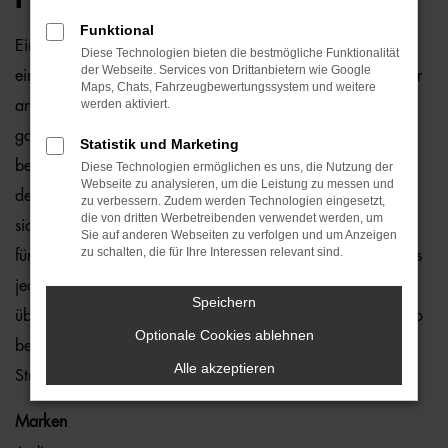
Funktional
Ein VW Passat Gebrauchtwagen und Hamburg passen
Diese Technologien bieten die bestmögliche Funktionalität
der Webseite. Services von Drittanbietern wie Google
einfach perfekt zusammen. Dies ließe sich natürlich auch für
Maps, Chats, Fahrzeugbewertungssystem und weitere
werden aktiviert.
andere Orte sagen, denn dieses Modell überzeugt auf
ganzer Linie. Wir von der Auto-Familie Ostermaier arbeiten
Statistik und Marketing
bereits seit vielen Jahren mit VW und sind von der Qualität
Diese Technologien ermöglichen es uns, die Nutzung der
Webseite zu analysieren, um die Leistung zu messen und
der Fahrzeuge begeistert. Dennoch gehen wir auf Nummer
zu verbessern. Zudem werden Technologien eingesetzt,
die von dritten Werbetreibenden verwendet werden, um
sicher und schauen bei jedem VW Passat Gebrauchtwagen
Sie auf anderen Webseiten zu verfolgen und um Anzeigen
zu schalten, die für Ihre Interessen relevant sind.
für Hamburg genauestens nach. Konkret bedeutet dies, dass
jedes Auto in unserer Meisterwerkstatt gastiert und dort
Speichern
überprüft und ggf. repariert und gewartet wird. Unser Credo
Optionale Cookies ablehnen
besteht darin, dass wir nur erstklassige Fahrzeuge auf die
Alle akzeptieren
Straßen von Hamburg lassen. Ohne „Wenn und Aber“.
Marken