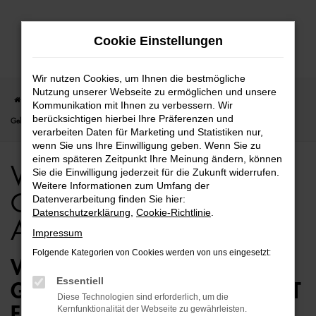
Zum
Cookie Einstellungen
Hauptinhalt
springen
Wir nutzen Cookies, um Ihnen die bestmögliche
Nutzung unserer Webseite zu ermöglichen und unsere
Startseite
Hamburg
VW
VW Passat
VW Passat für Hamburg
Kommunikation mit Ihnen zu verbessern. Wir
berücksichtigen hierbei Ihre Präferenzen und
Gebrauchtwagen Top Angebote
verarbeiten Daten für Marketing und Statistiken nur,
wenn Sie uns Ihre Einwilligung geben. Wenn Sie zu
einem späteren Zeitpunkt Ihre Meinung ändern, können
VW Passat für Hamburg
Sie die Einwilligung jederzeit für die Zukunft widerrufen.
Weitere Informationen zum Umfang der
Gebrauchtwagen Top
Datenverarbeitung finden Sie hier:
Datenschutzerklärung
,
Cookie-Richtlinie
.
Angebote
Impressum
Folgende Kategorien von Cookies werden von uns eingesetzt:
VW PASSAT
Essentiell
GEBRAUCHTWAGEN – PERFEKT
Diese Technologien sind erforderlich, um die
FÜR HAMBURG GEEIGNET
Kernfunktionalität der Webseite zu gewährleisten.