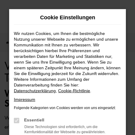
Zum
Cookie Einstellungen
Hauptinhalt
springen
Wir nutzen Cookies, um Ihnen die bestmögliche
Nutzung unserer Webseite zu ermöglichen und unsere
Startseite
Hamburg
VW
VW Sharan für Hamburg Top Angebote
Kommunikation mit Ihnen zu verbessern. Wir
berücksichtigen hierbei Ihre Präferenzen und
verarbeiten Daten für Marketing und Statistiken nur,
wenn Sie uns Ihre Einwilligung geben. Wenn Sie zu
VW Sharan für Hamburg
einem späteren Zeitpunkt Ihre Meinung ändern, können
Sie die Einwilligung jederzeit für die Zukunft widerrufen.
Top Angebote
Weitere Informationen zum Umfang der
Datenverarbeitung finden Sie hier:
Datenschutzerklärung
,
Cookie-Richtlinie
.
WIE WÄRE ES MIT EINEM VW
Impressum
SHARAN FÜR HAMBURG?
Folgende Kategorien von Cookies werden von uns eingesetzt:
Wer zu uns und damit zur Auto-Familie Ostermaier kommt,
Essentiell
erhält viele Vorschläge rund um die Mobilität. Das gilt
Diese Technologien sind erforderlich, um die
Kernfunktionalität der Webseite zu gewährleisten.