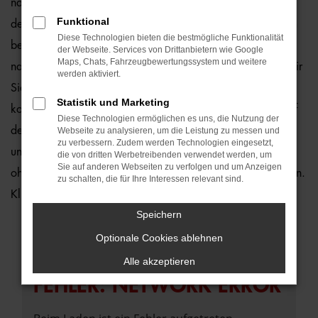
natürlich auch für Hamburg und Umgebung, wo wir gerne
Funktional
den VW Sharan empfehlen. Die Rede ist von einem rundum
Diese Technologien bieten die bestmögliche Funktionalität
bewährten und zuverlässigen Fahrzeug, das perfekt zu
der Webseite. Services von Drittanbietern wie Google
Maps, Chats, Fahrzeugbewertungssystem und weitere
nahezu jedem Anspruch in Hamburg passt. Gerne lassen wir
werden aktiviert.
Sie bei uns vor Ort einsteigen oder übernehmen die
Statistik und Marketing
komplette Beratung auf digitalem Weg. Der Vorteil liegt auf
Diese Technologien ermöglichen es uns, die Nutzung der
der Hand, denn so erhalten Sie Ihren VW Sharan frei Haus
Webseite zu analysieren, um die Leistung zu messen und
zu verbessern. Zudem werden Technologien eingesetzt,
und erfreuen sich an der direkten Lieferung nach Hamburg
die von dritten Werbetreibenden verwendet werden, um
Sie auf anderen Webseiten zu verfolgen und um Anzeigen
ohne für den Autokauf Ihre eigenen vier Wände zu verlassen.
zu schalten, die für Ihre Interessen relevant sind.
Klingt gut? Dann kontaktieren Sie uns noch heute.
Speichern
Optionale Cookies ablehnen
Alle akzeptieren
FEHLER: NETWORK ERROR