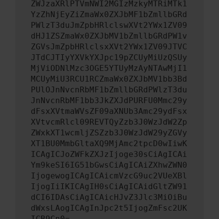
ZWJzaXRlPTVmNWI2MGIzMzkyMTRiMTk1
YzZhNjEyZiZmaWx0ZXJbMF1bZmllbGRd
PWlzT3duJmZpbHRlclswXVt2YWx1ZV09
dHJ1ZSZmaWx0ZXJbMV1bZmllbGRdPW1v
ZGVsJmZpbHRlclsxXVt2YWx1ZV09JTVC
JTdCJTIyYXVkYXJpc19pZCUyMiUzQSUy
MjViODNlMzc3OGE5YTUyMzAyNTAwMjI1
MCUyMiU3RCU1RCZmaWx0ZXJbMV1bb3Bd
PUlOJnNvcnRbMF1bZmllbGRdPWlzT3du
JnNvcnRbMF1bb3JkZXJdPURFU0Mmc29y
dFsxXVtmaWVsZF09aXNUb3Amc29ydFsx
XVtvcmRlcl09REVTQyZzb3J0WzJdW2Zp
ZWxkXT1wcmljZSZzb3J0WzJdW29yZGVy
XT1BU0MmbGltaXQ9MjAmc2tpcD0wIiwK
ICAgICJoZWFkZXJzIjoge30sCiAgICAi
Ym9keSI6IG51bGwsCiAgICAiZXhwZWN0
IjogewogICAgICAicmVzcG9uc2VUeXBl
IjogIiIKICAgIH0sCiAgICAidGltZW91
dCI6IDAsCiAgICAicHJvZ3Jlc3MiOiBu
dWxsLAogICAgInJpc2t5IjogZmFsc2UK
ICB9Cn0=