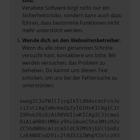
sind.
Veraltete Software birgt nicht nur ein
Sicherheitsrisiko, sondern kann auch dazu
führen, dass bestimmte Funktionen nicht
mehr unterstützt werden.
Wende dich an den Webseitenbetreiber.
Wenn du alle oben genannten Schritte
versucht hast, kontaktiere uns bitte. Wir
werden versuchen, das Problem zu
beheben. Du kannst uns diesen Text
schicken, um uns bei der Fehlersuche zu
unterstützen:
ewogICJuYW1lIjogIk5ldHdvcmtFcnJv
ciIsCiAgImNvbmZpZyI6IHsKICAgICJt
ZXRob2QiOiAiR0VUIiwKICAgICJ1cmwi
OiAiaHR0cHM6Ly9hcGkueC5ha3MtcHJv
ZC5hdWRhcmlzLm5ldC92MS9jbGllbnRz
LzE4NDEvd2Vic2l0ZS12ZWhpY2xlcz93