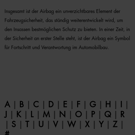
Insgesamt ist der Airbag ein unverzichtbares Element der
Fahrzeugsicherheit, das ständig weiterentwickelt wird, um
den Insassen bestmöglichen Schutz zu bieten. In einer Zeit, in
der Sicherheit an erster Stelle steht, ist der Airbag ein Symbol
für Fortschritt und Verantwortung im Automobilbau.
A
|
B
|
C
|
D
|
E
|
F
|
G
|
H
|
I
|
J
|
K
|
L
|
M
|
N
|
O
|
P
|
Q
|
R
|
S
|
T
|
U
|
V
|
W
|
X
|
Y
|
Z
|
#