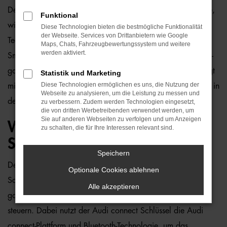
Der
Audi connect Schlüssel
revolutioniert die Art und Weise,
Funktional
wie Sie Ihr Fahrzeug nutzen. Mit dieser innovativen
Diese Technologien bieten die bestmögliche Funktionalität
der Webseite. Services von Drittanbietern wie Google
Technologie können Sie Ihr Audi-Modell bequem mit Ihrem
Maps, Chats, Fahrzeugbewertungssystem und weitere
werden aktiviert.
Smartphone oder einer Smartwatch entsperren und starten –
ganz ohne herkömmlichen physischen Schlüssel. Audi bringt
Statistik und Marketing
Diese Technologien ermöglichen es uns, die Nutzung der
mit diesem System mehr Komfort, Flexibilität und Sicherheit in
Webseite zu analysieren, um die Leistung zu messen und
den Alltag von Autofahrern.
zu verbessern. Zudem werden Technologien eingesetzt,
die von dritten Werbetreibenden verwendet werden, um
Sie auf anderen Webseiten zu verfolgen und um Anzeigen
WAS IST DER AUDI CONNECT
zu schalten, die für Ihre Interessen relevant sind.
SCHLÜSSEL?
Speichern
Der Audi connect Schlüssel ist eine digitale
Optionale Cookies ablehnen
Schlüsseltechnologie, die es Ihnen ermöglicht, Ihr Fahrzeug
Alle akzeptieren
ganz einfach über Ihr Smartphone oder Ihre Smartwatch zu
steuern. Dabei nutzt der Audi connect Schlüssel die Audi
connect-Plattform und Bluetooth-Technologie, um das