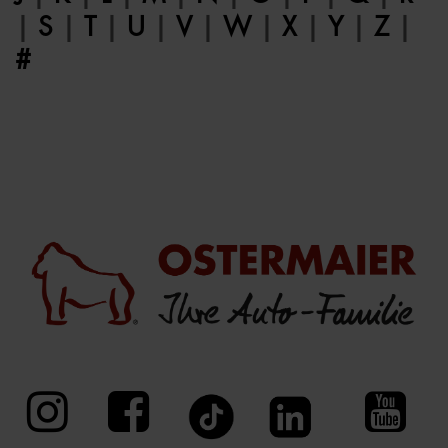
|
S
|
T
|
U
|
V
|
W
|
X
|
Y
|
Z
|
#