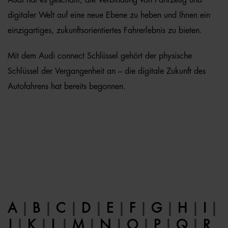
Audi hat es geschafft, die Verbindung von Fahrzeug und
digitaler Welt auf eine neue Ebene zu heben und Ihnen ein
einzigartiges, zukunftsorientiertes Fahrerlebnis zu bieten.
Mit dem Audi connect Schlüssel gehört der physische
Schlüssel der Vergangenheit an – die digitale Zukunft des
Autofahrens hat bereits begonnen.
A
|
B
|
C
|
D
|
E
|
F
|
G
|
H
|
I
|
J
|
K
|
L
|
M
|
N
|
O
|
P
|
Q
|
R