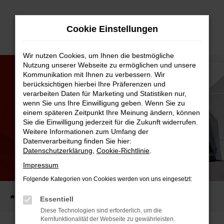
Zum
Cookie Einstellungen
Hauptinhalt
springen
Wir nutzen Cookies, um Ihnen die bestmögliche
Nutzung unserer Webseite zu ermöglichen und unsere
Kommunikation mit Ihnen zu verbessern. Wir
berücksichtigen hierbei Ihre Präferenzen und
verarbeiten Daten für Marketing und Statistiken nur,
wenn Sie uns Ihre Einwilligung geben. Wenn Sie zu
einem späteren Zeitpunkt Ihre Meinung ändern, können
Sie die Einwilligung jederzeit für die Zukunft widerrufen.
Weitere Informationen zum Umfang der
Datenverarbeitung finden Sie hier:
Datenschutzerklärung
,
Cookie-Richtlinie
.
Impressum
AUDI CONNECT SCHLÜSSEL
DIE DIGITALE ZUKUNFT FÜR IHR FAHRZEUG
Folgende Kategorien von Cookies werden von uns eingesetzt:
Startseite
Kfz.-Lexikon
Audi connect Schlüssel
Essentiell
Diese Technologien sind erforderlich, um die
Kernfunktionalität der Webseite zu gewährleisten.